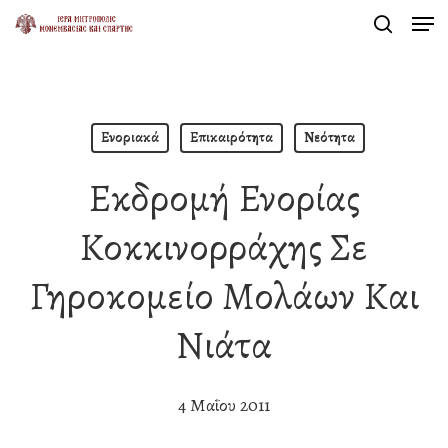
Men
Skip
search
to
Close
main
Menu
content
Ενοριακά
Επικαιρότητα
Νεότητα
Εκδρομή Ενορίας
Κοκκινορράχης Σε
Γηροκομείο Μολάων Και
Νιάτα
4 Μαΐου 2011