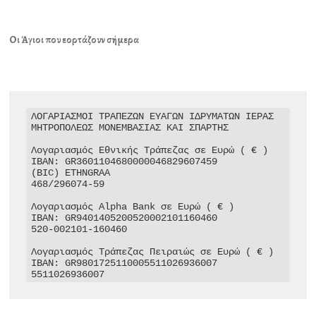
Οι Άγιοι που εορτάζουν σήμερα
ΛΟΓΑΡΙΑΣΜΟΙ ΤΡΑΠΕΖΩΝ ΕΥΑΓΩΝ ΙΔΡΥΜΑΤΩΝ ΙΕΡΑΣ 
ΜΗΤΡΟΠΟΛΕΩΣ ΜΟΝΕΜΒΑΣΙΑΣ ΚΑΙ ΣΠΑΡΤΗΣ

Λογαριασμός Εθνικής Τράπεζας σε Ευρώ ( € )

IBAN: GR3601104680000046829607459

(BIC) ETHNGRAA

468/296074-59

Λογαριασμός Alpha Bank σε Ευρώ ( € )

IBAN: GR9401405200520002101160460

520-002101-160460

Λογαριασμός Τράπεζας Πειραιώς σε Ευρώ ( € )

IBAN: GR9801725110005511026936007

5511026936007