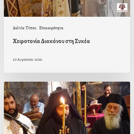
Δελτία Τύπου
Επικαιρότητα
Χειροτονία Διακόνου στη Συκέα
10 Αυγούστου 2026
Μοναχική
κουρά
στην
Ιερά
Μονή
Γόλας