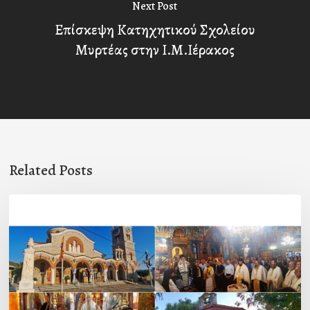
Next Post
Επίσκεψη Κατηχητικού Σχολείου
Μυρτέας στην Ι.Μ.Ιέρακος
Related Posts
Η
εορτή
της
Μεταμορφώσεως
του