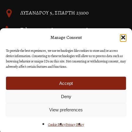
ΛΥΣΑΝΔΡΟΥ 5, ΣΠΑΡΤΗ 23100
Τηλ. 27310 26580 και 27310 26581
Manage Consent
info@immspartis.gr
To provide the best experiences, we use technologies like cookies to store and/or access
device information. Consenting to these technologies will allow us to process data such as
browsing behavior or unique IDs on this site. Not consenting or withdrawing consent, may
adversely affect certain features and functions.
© 2024 ΙΕΡΑ ΜΗΤΡΟΠΟΛΙΣ ΜΟΝΕΜΒΑΣΙΑΣ ΚΑΙ
ΣΠΑΡΤΗΣ
Accept
Deny
Κατασκευή Ιστοσελίδων Site as you GO: Falcon από
Hellenic Technologies
View preferences
Cookie Policy
Privacy Policy