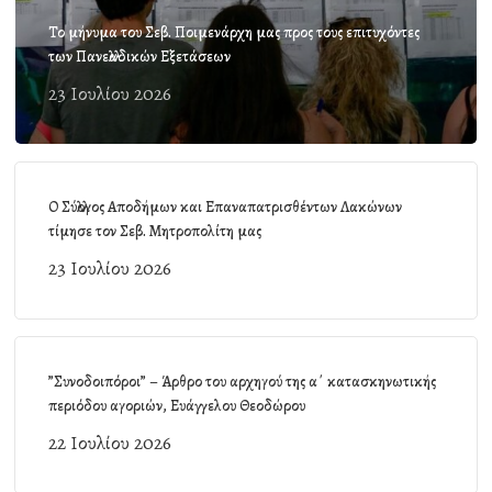
Το μήνυμα του Σεβ. Ποιμενάρχη μας προς τους επιτυχόντες
των Πανελλαδικών Εξετάσεων
23 Ιουλίου 2026
Ο Σύλλογος Αποδήμων και Επαναπατρισθέντων Λακώνων
τίμησε τον Σεβ. Μητροπολίτη μας
23 Ιουλίου 2026
”Συνοδοιπόροι” – Άρθρο του αρχηγού της α΄ κατασκηνωτικής
περιόδου αγοριών, Ευάγγελου Θεοδώρου
22 Ιουλίου 2026