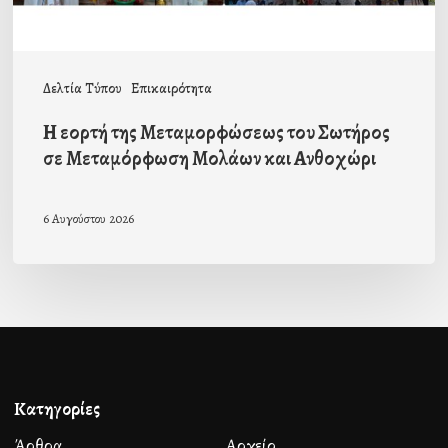
Μεταμόρφωση
Μολάων
και
Δελτία Τύπου
Επικαιρότητα
Ανθοχώρι
Η εορτή της Μεταμορφώσεως του Σωτήρος
σε Μεταμόρφωση Μολάων και Ανθοχώρι
6 Αυγούστου 2026
Κατηγορίες
Άρθρα
Αρχείο