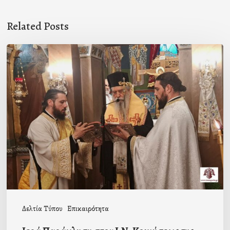
Related Posts
Ιερά
Παράκληση
στον
Ι.Ν.
Κοιμήσεως
της
Θεοτόκου
Μαγούλας
Δελτία Τύπου
Επικαιρότητα