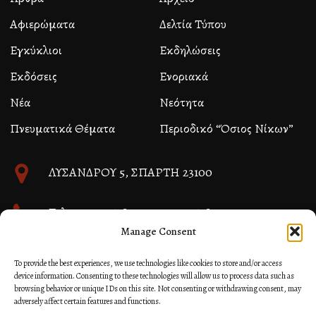
Αφιερώματα
Δελτία Τύπου
Εγκύκλιοι
Εκδηλώσεις
Εκδόσεις
Ενοριακά
Νέα
Νεότητα
Πνευματικά Θέματα
Περιοδικό “Όσιος Νίκων”
ΛΥΣΑΝΔΡΟΥ 5, ΣΠΑΡΤΗ 23100
Τηλ. 27310 26580 και 27310 26581
Manage Consent
info@immspartis.gr
To provide the best experiences, we use technologies like cookies to store and/or access
device information. Consenting to these technologies will allow us to process data such as
browsing behavior or unique IDs on this site. Not consenting or withdrawing consent, may
adversely affect certain features and functions.