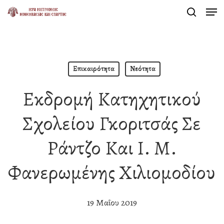
Men
Skip
search
to
Close
main
Menu
content
Επικαιρότητα
Νεότητα
Εκδρομή Κατηχητικού
Σχολείου Γκοριτσάς Σε
Ράντζο Και Ι. Μ.
Φανερωμένης Χιλιομοδίου
19 Μαΐου 2019