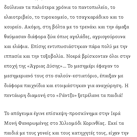
δούλευαν τα παλιότερα χρόνια το παντοπωλείο, το
ελαιοτριβείο, το τυροκομείο, το τσαγκαράδικο και το
κουρείο. Ακόμη, στη βόλτα με το τρενάκι και την άμαξα
θαύμασαν διάφορα ζώα όπως αγελάδες, αγριογούρουνα
και ελάφια. Επίσης εντυπωσιάστηκαν πάρα πολύ με την
ιππασία και την τοξοβολία. Νοερά βρίσκονταν όλοι στην
εποχή της «Άγριας Δύσης»… Το μεσημέρι έφαγαν το
μεσημεριανό τους στο σαλούν-εστιατόριο, έπαιξαν με
διάφορα παιχνίδια και ετοιμάστηκαν για αναχώρηση. Η
πεντάωρη διαμονή στο «Ράντζο» ξετρέλανε τα παιδιά!
Το απόγευμα έγινε επίσκεψη-προσκύνημα στην Ιερά
Μονή Φανερωμένης στο Χιλιομόδι Κορινθίας. Εκεί τα
παιδιά με τους γονείς και τους κατηχητές τους, είχαν την