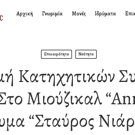
Αρχική
Γνωριμία
Μονές
Ιδρύματα
Επι
Επικαιρότητα
Νεότητα
ή Κατηχητικών Σ
Στο Μιούζικαλ “Ann
υμα “Σταύρος Νιάρ