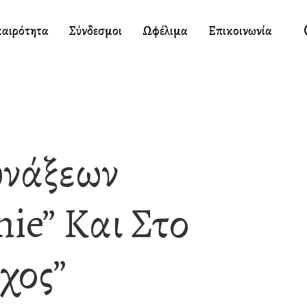
καιρότητα
Σύνδεσμοι
Ωφέλιμα
Επικοινωνία
υνάξεων
ie” Και Στο
χος”