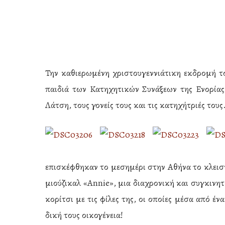
Την καθιερωμένη χριστουγεννιάτικη εκδρομή τ
παιδιά των Κατηχητικών Συνάξεων της Ενορίας
Λάτση, τους γονείς τους και τις κατηχήτριές τους
επισκέφθηκαν το μεσημέρι στην Αθήνα το κλεισ
μιούζικαλ «Annie», μια διαχρονική και συγκιν
κορίτσι με τις φίλες της, οι οποίες μέσα από έ
Hit enter to search or ESC to close
δική τους οικογένεια!