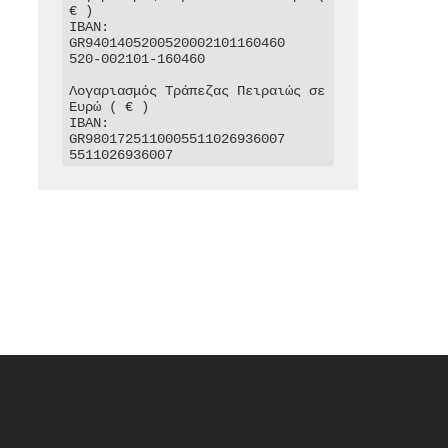
€ )

IBAN: 
GR9401405200520002101160460

520-002101-160460

Λογαριασμός Τράπεζας Πειραιώς σε 
Ευρώ ( € )

IBAN: 
GR9801725110005511026936007

5511026936007