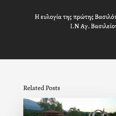
Η ευλογία της πρώτης Βασιλό
Ι.Ν Αγ. Βασιλεί
Related Posts
Πρόσκληση
προς