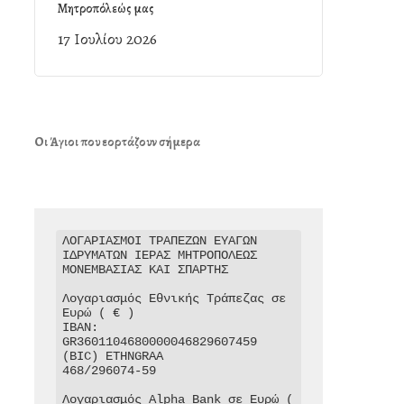
Μητροπόλεώς μας
17 Ιουλίου 2026
Οι Άγιοι που εορτάζουν σήμερα
ΛΟΓΑΡΙΑΣΜΟΙ ΤΡΑΠΕΖΩΝ ΕΥΑΓΩΝ 
ΙΔΡΥΜΑΤΩΝ ΙΕΡΑΣ ΜΗΤΡΟΠΟΛΕΩΣ 
ΜΟΝΕΜΒΑΣΙΑΣ ΚΑΙ ΣΠΑΡΤΗΣ

Λογαριασμός Εθνικής Τράπεζας σε 
Ευρώ ( € )

IBAN: 
GR3601104680000046829607459

(BIC) ETHNGRAA

468/296074-59

Λογαριασμός Alpha Bank σε Ευρώ ( 