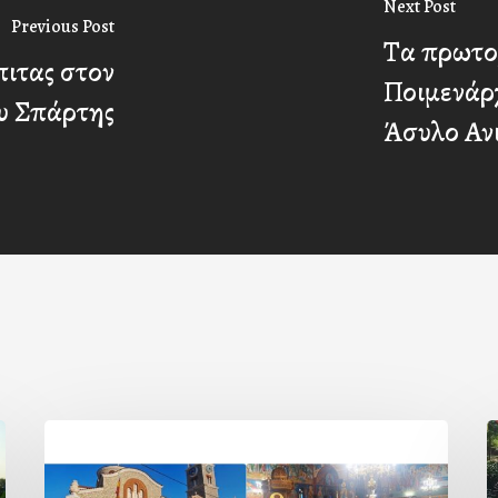
Next Post
Previous Post
Τα πρωτο
πιτας στον
Ποιμενάρ
ου Σπάρτης
Άσυλο Αν
Η
εορτή
τ