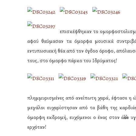
επισκέφθηκαν το ομορφοστολισμέ
αφού θαύμασαν τα όμορφα μουσικά συντριβάν
εντυπωσιακή θέα από τον όγδοο όροφο, απόλαυσα
τους, στο όμορφο πάρκο του Ιδρύματος!
πλημμυρισμένες από ανείπωτη χαρά, έφτασε η ώ
μεγάλοι ευχαρίστησαν από τα βάθη της καρδιάς
όμορφη εκδρομή, ευχόμενοι ο ένας στον άλλον υγ
ερχόταν!