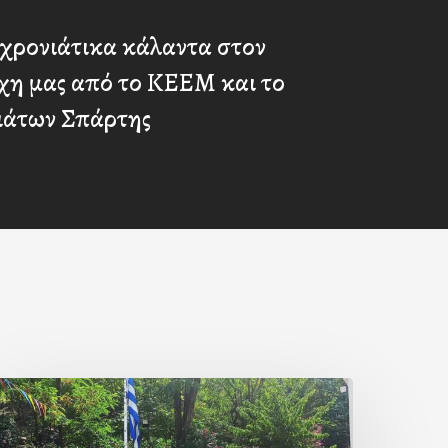
χρονιάτικα κάλαντα στον
χη μας από το ΚΕΕΜ και το
ιάτων Σπάρτης
Με
ην