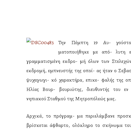
Την Πέμπτη 19 Αυ- γούστο
ματοποιήθηκε με από- λυτη ε
γραμματισμένη εκδρο- μή όλων των Στελεχώ
εκδρομή, εμπνευστής της οποί- ας ήταν ο Σεβα
ψυχαγωγι- κό χαρακτήρα,
επικε- φαλής της οπ
Ηλίας Βουρ- βουριώτης, διευθυντής του εν
νηπιακού Σταθμού της Μητροπόλεώς μας.
Hit enter to search or ESC to close
Αρχικά, το πρόγραμ- μα περιελάμβανε προσ
βρίσκεται άφθαρτο, ολόκληρο το σκήνωμα το