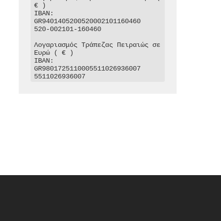
€ )

IBAN: 
GR9401405200520002101160460

520-002101-160460

Λογαριασμός Τράπεζας Πειραιώς σε 
Ευρώ ( € )

IBAN: 
GR9801725110005511026936007

5511026936007