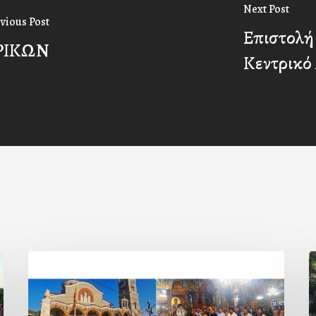
Next Post
vious Post
Επιστολή
ΡΙΚΩΝ
Κεντρικό
Η
εορτή
τ
της
β