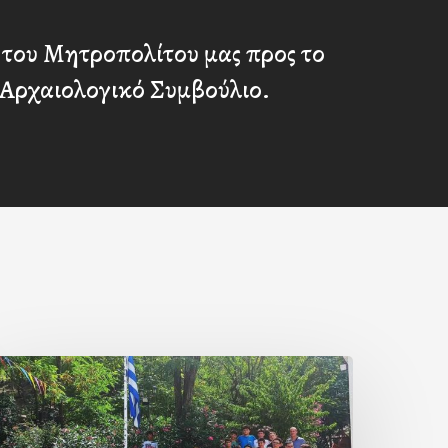
 του Μητροπολίτου μας προς το
 Αρχαιολογικό Συμβούλιο.
Με
ην
΄