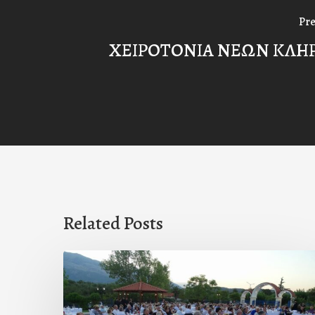
Pre
ΧΕΙΡΟΤΟΝΙΑ ΝΕΩΝ ΚΛΗ
Related Posts
Πρόσκληση
προς
τους