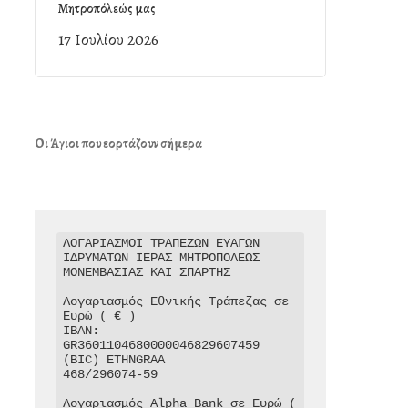
Μητροπόλεώς μας
17 Ιουλίου 2026
Οι Άγιοι που εορτάζουν σήμερα
ΛΟΓΑΡΙΑΣΜΟΙ ΤΡΑΠΕΖΩΝ ΕΥΑΓΩΝ 
ΙΔΡΥΜΑΤΩΝ ΙΕΡΑΣ ΜΗΤΡΟΠΟΛΕΩΣ 
ΜΟΝΕΜΒΑΣΙΑΣ ΚΑΙ ΣΠΑΡΤΗΣ

Λογαριασμός Εθνικής Τράπεζας σε 
Ευρώ ( € )

IBAN: 
GR3601104680000046829607459

(BIC) ETHNGRAA

468/296074-59

Λογαριασμός Alpha Bank σε Ευρώ ( 