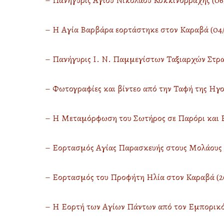
– Πανήγυρις Αγίου Νικολάου Κοκκινορράχης (06/
– Η Αγία Βαρβάρα εορτάστηκε στον Καραβά (04/
– Πανήγυρις Ι. Ν. Παμμεγίστων Ταξιαρχών Στρα
– Φωτογραφίες και βίντεο από την Ταφή της Ηγο
– Η Μεταμόρφωση του Σωτήρος σε Παρόρι και Β
– Εορτασμός Αγίας Παρασκευής στους Μολάους (
– Εορτασμός του Προφήτη Ηλία στον Καραβά (2
– Η Εορτή των Αγίων Πάντων από τον Εμπορικό Σ