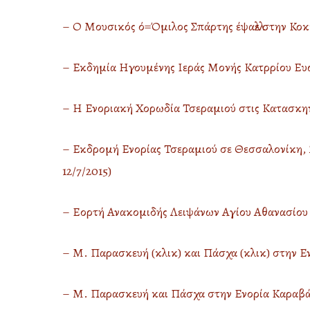
– Ο Μουσικός ό=Όμιλος Σπάρτης έψαλλε στην Κοκ
– Εκδημία Ηγουμένης Ιεράς Μονής Κατρρίου Ευω
– Η Ενοριακή Χορωδία Τσεραμιού στις Κατασκην
– Εκδρομή Ενορίας Τσεραμιού σε Θεσσαλονίκη, Ά
12/7/2015)
– Εορτή Ανακομιδής Λειψάνων Αγίου Αθανασίου σ
– Μ. Παρασκευή (κλικ)
και Πάσχα (κλικ)
στην Ε
– Μ. Παρασκευή και Πάσχα στην Ενορία Καραβά (