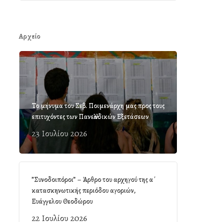
Αρχείο
Το μήνυμα του Σεβ. Ποιμενάρχη μας προς τους
επιτυχόντες των Πανελλαδικών Εξετάσεων
23 Ιουλίου 2026
”Συνοδοιπόροι” – Άρθρο του αρχηγού της α΄
κατασκηνωτικής περιόδου αγοριών,
Ευάγγελου Θεοδώρου
22 Ιουλίου 2026