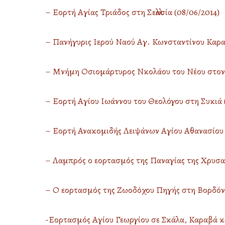
– Εορτή Αγίας Τριάδος στη Σελλασία (08/06/2014)
– Πανήγυρις Ιερού Ναού Αγ. Κωνσταντίνου Καραβ
– Μνήμη Οσιομάρτυρος Νκολάου του Νέου στον 
– Εορτή Αγίου Ιωάννου του Θεολόγου στη Συκιά 
– Εορτή Ανακομιδής Λειψάνων Αγίου Αθανασίου 
– Λαμπρός ο εορτασμός της Παναγίας της Χρυσα
– Ο εορτασμός της Ζωοδόχου Πηγής στη Βορδόνι
-Εορτασμός Αγίου Γεωργίου σε Σκάλα, Καραβά κα