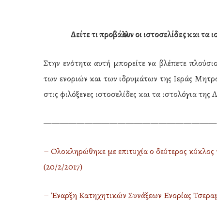
Δείτε τι προβάλλουν οι ιστοσελίδες και τ
Στην ενότητα αυτή μπορείτε να βλέπετε πλούσι
των ενοριών και των ιδρυμάτων της Ιεράς Μητρ
στις φιλόξενες ιστοσελίδες και τα ιστολόγια της 
—————————————————————
– Ολοκληρώθηκε με επιτυχία ο δεύτερος κύκλος
(20/2/2017)
Hit enter to search or ESC to close
– Έναρξη Κατηχητικών Συνάξεων Ενορίας Τσεραμι