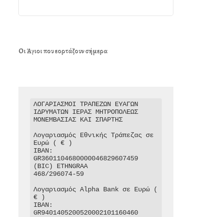
Οι Άγιοι που εορτάζουν σήμερα
ΛΟΓΑΡΙΑΣΜΟΙ ΤΡΑΠΕΖΩΝ ΕΥΑΓΩΝ 
ΙΔΡΥΜΑΤΩΝ ΙΕΡΑΣ ΜΗΤΡΟΠΟΛΕΩΣ 
ΜΟΝΕΜΒΑΣΙΑΣ ΚΑΙ ΣΠΑΡΤΗΣ

Λογαριασμός Εθνικής Τράπεζας σε 
Ευρώ ( € )

IBAN: 
GR3601104680000046829607459

(BIC) ETHNGRAA

468/296074-59

Λογαριασμός Alpha Bank σε Ευρώ ( 
€ )

IBAN: 
GR9401405200520002101160460
