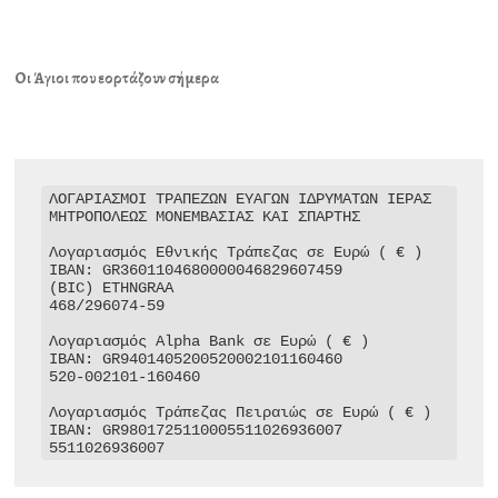
Οι Άγιοι που εορτάζουν σήμερα
ΛΟΓΑΡΙΑΣΜΟΙ ΤΡΑΠΕΖΩΝ ΕΥΑΓΩΝ ΙΔΡΥΜΑΤΩΝ ΙΕΡΑΣ 
ΜΗΤΡΟΠΟΛΕΩΣ ΜΟΝΕΜΒΑΣΙΑΣ ΚΑΙ ΣΠΑΡΤΗΣ

Λογαριασμός Εθνικής Τράπεζας σε Ευρώ ( € )

IBAN: GR3601104680000046829607459

(BIC) ETHNGRAA

468/296074-59

Λογαριασμός Alpha Bank σε Ευρώ ( € )

IBAN: GR9401405200520002101160460

520-002101-160460

Λογαριασμός Τράπεζας Πειραιώς σε Ευρώ ( € )

IBAN: GR9801725110005511026936007

5511026936007