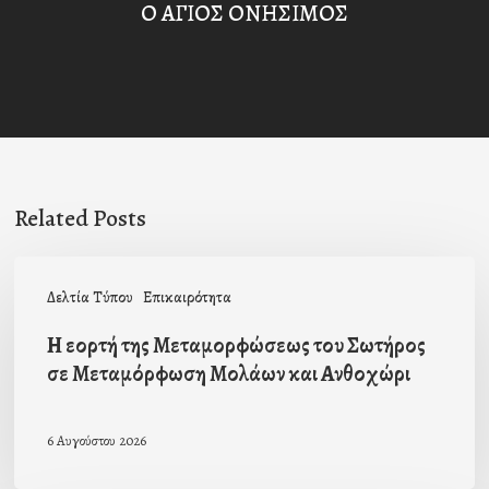
Ο ΑΓΙΟΣ ΟΝΗΣΙΜΟΣ
Related Posts
Η
Δελτία Τύπου
Επικαιρότητα
εορτή
της
Η εορτή της Μεταμορφώσεως του Σωτήρος
σε Μεταμόρφωση Μολάων και Ανθοχώρι
Μεταμορφώσεως
του
6 Αυγούστου 2026
Σωτήρος
σε