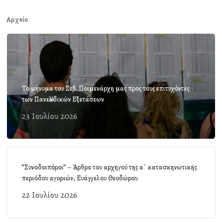
Αρχείο
Το μήνυμα του Σεβ. Ποιμενάρχη μας προς τους επιτυχόντες
των Πανελλαδικών Εξετάσεων
23 Ιουλίου 2026
”Συνοδοιπόροι” – Άρθρο του αρχηγού της α΄ κατασκηνωτικής
περιόδου αγοριών, Ευάγγελου Θεοδώρου
22 Ιουλίου 2026