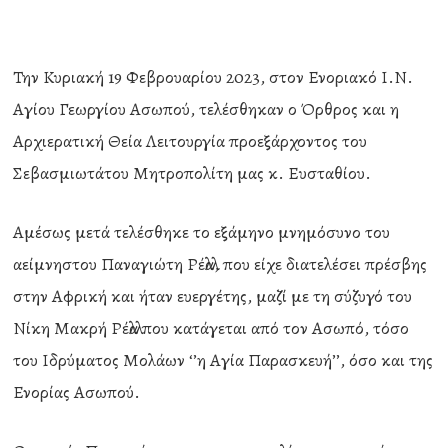
Την Κυριακή 19 Φεβρουαρίου 2023, στον Ενοριακό Ι.Ν.
Αγίου Γεωργίου Ασωπού, τελέσθηκαν ο Όρθρος και η
Αρχιερατική Θεία Λειτουργία προεξάρχοντος του
Σεβασμιωτάτου Μητροπολίτη μας κ. Ευσταθίου.
Αμέσως μετά τελέσθηκε το εξάμηνο μνημόσυνο του
αείμνηστου Παναγιώτη Ρέλλα, που είχε διατελέσει πρέσβης
στην Αφρική και ήταν ευεργέτης, μαζί με τη σύζυγό του
Νίκη Μακρή Ρέλλα που κατάγεται από τον Ασωπό, τόσο
του Ιδρύματος Μολάων ‘’η Αγία Παρασκευή’’, όσο και της
Ενορίας Ασωπού.