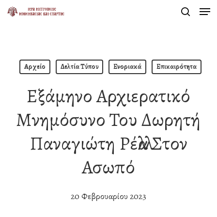
Men
Skip
search
to
Close
main
Menu
content
Αρχείο
Δελτία Τύπου
Ενοριακά
Επικαιρότητα
Εξάμηνο Αρχιερατικό
Μνημόσυνο Του Δωρητή
Παναγιώτη Ρέλλα Στον
Ασωπό
20 Φεβρουαρίου 2023