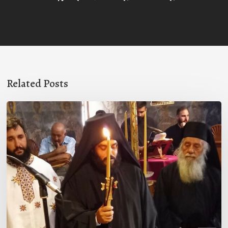
Related Posts
Μοναχική
κουρά
στην
Ιερά
Μονή
Γόλας