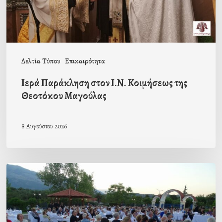
Θεοτόκου
Μαγούλας
Δελτία Τύπου
Επικαιρότητα
Ιερά Παράκληση στον Ι.Ν. Κοιμήσεως της
Θεοτόκου Μαγούλας
8 Αυγούστου 2026
Πρόσκληση
προς
τους
Ομογενείς