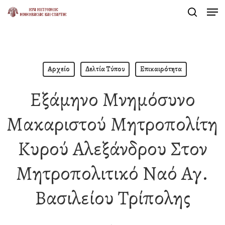
Men
Skip
search
to
Close
main
Menu
content
Αρχείο
Δελτία Τύπου
Επικαιρότητα
Εξάμηνο Μνημόσυνο
Μακαριστού Μητροπολίτη
Κυρού Αλεξάνδρου Στον
Μητροπολιτικό Ναό Αγ.
Βασιλείου Τρίπολης