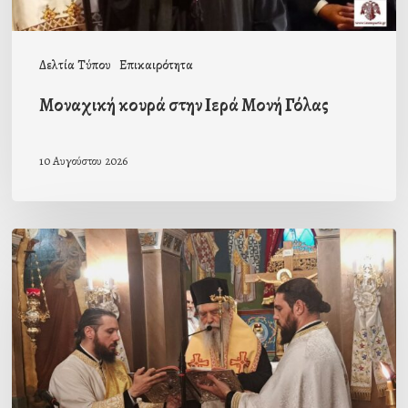
Δελτία Τύπου
Επικαιρότητα
Μοναχική κουρά στην Ιερά Μονή Γόλας
10 Αυγούστου 2026
Ιερά
Παράκληση
στον
Ι.Ν.
Κοιμήσεως
της