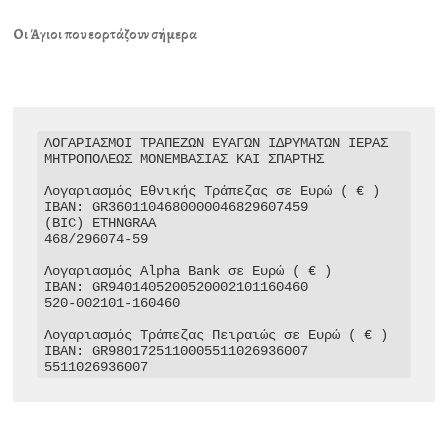
Οι Άγιοι που εορτάζουν σήμερα
ΛΟΓΑΡΙΑΣΜΟΙ ΤΡΑΠΕΖΩΝ ΕΥΑΓΩΝ ΙΔΡΥΜΑΤΩΝ ΙΕΡΑΣ 
ΜΗΤΡΟΠΟΛΕΩΣ ΜΟΝΕΜΒΑΣΙΑΣ ΚΑΙ ΣΠΑΡΤΗΣ

Λογαριασμός Εθνικής Τράπεζας σε Ευρώ ( € )

IBAN: GR3601104680000046829607459

(BIC) ETHNGRAA

468/296074-59

Λογαριασμός Alpha Bank σε Ευρώ ( € )

IBAN: GR9401405200520002101160460

520-002101-160460

Λογαριασμός Τράπεζας Πειραιώς σε Ευρώ ( € )

IBAN: GR9801725110005511026936007

5511026936007