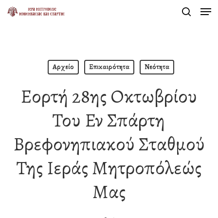
Men
Skip
search
to
Close
main
Menu
content
Αρχείο
Επικαιρότητα
Νεότητα
Εορτή 28ης Οκτωβρίου
Του Εν Σπάρτη
Βρεφονηπιακού Σταθμού
Της Ιεράς Μητροπόλεώς
Μας