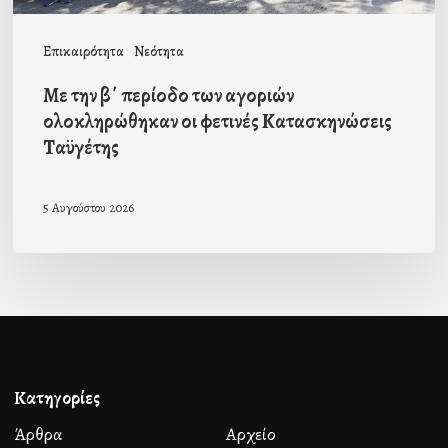
φετινές
Κατασκηνώσεις
Επικαιρότητα
Νεότητα
Ταϋγέτης
Με την β΄ περίοδο των αγοριών
ολοκληρώθηκαν οι φετινές Κατασκηνώσεις
Ταϋγέτης
5 Αυγούστου 2026
Κατηγορίες
Άρθρα
Αρχείο