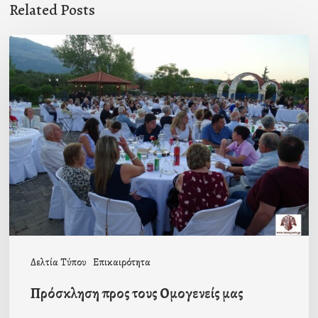
Related Posts
Πρόσκληση
προς
τους
Ομογενείς
μας
Δελτία Τύπου
Επικαιρότητα
Πρόσκληση προς τους Ομογενείς μας