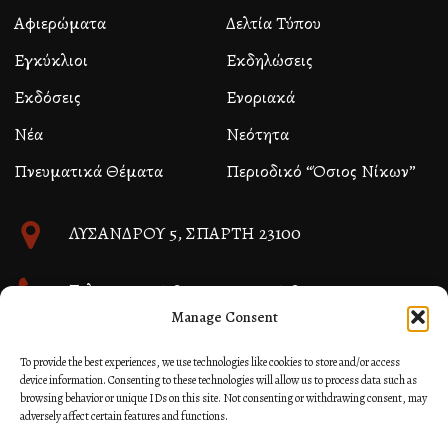
Αφιερώματα
Δελτία Τύπου
Εγκύκλιοι
Εκδηλώσεις
Εκδόσεις
Ενοριακά
Νέα
Νεότητα
Πνευματικά Θέματα
Περιοδικό “Όσιος Νίκων”
ΛΥΣΑΝΔΡΟΥ 5, ΣΠΑΡΤΗ 23100
Τηλ. 27310 26580 και 27310 26581
Manage Consent
info@immspartis.gr
To provide the best experiences, we use technologies like cookies to store and/or access
device information. Consenting to these technologies will allow us to process data such as
browsing behavior or unique IDs on this site. Not consenting or withdrawing consent, may
adversely affect certain features and functions.
© 2024 ΙΕΡΑ ΜΗΤΡΟΠΟΛΙΣ ΜΟΝΕΜΒΑΣΙΑΣ ΚΑΙ