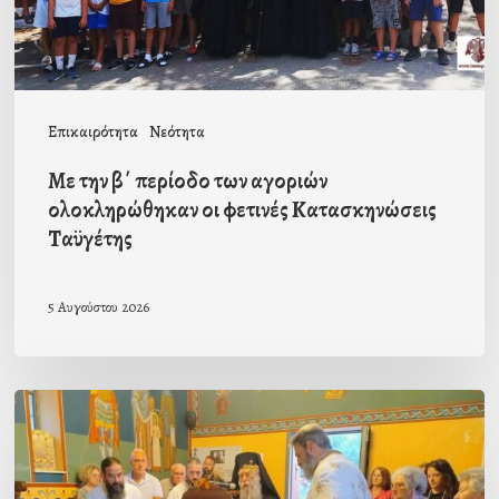
ολοκληρώθηκαν
οι
φετινές
Κατασκηνώσεις
Επικαιρότητα
Νεότητα
Ταϋγέτης
Με την β΄ περίοδο των αγοριών
ολοκληρώθηκαν οι φετινές Κατασκηνώσεις
Ταϋγέτης
5 Αυγούστου 2026
Ιερά
Παράκληση
στον