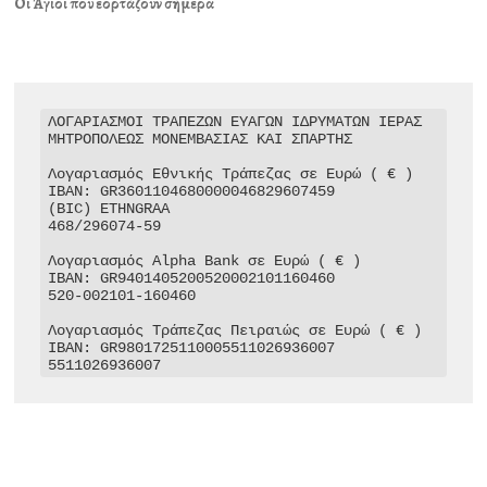
Οι Άγιοι που εορτάζουν σήμερα
ΛΟΓΑΡΙΑΣΜΟΙ ΤΡΑΠΕΖΩΝ ΕΥΑΓΩΝ ΙΔΡΥΜΑΤΩΝ ΙΕΡΑΣ 
ΜΗΤΡΟΠΟΛΕΩΣ ΜΟΝΕΜΒΑΣΙΑΣ ΚΑΙ ΣΠΑΡΤΗΣ

Λογαριασμός Εθνικής Τράπεζας σε Ευρώ ( € )

IBAN: GR3601104680000046829607459

(BIC) ETHNGRAA

468/296074-59

Λογαριασμός Alpha Bank σε Ευρώ ( € )

IBAN: GR9401405200520002101160460

520-002101-160460

Λογαριασμός Τράπεζας Πειραιώς σε Ευρώ ( € )

IBAN: GR9801725110005511026936007

5511026936007