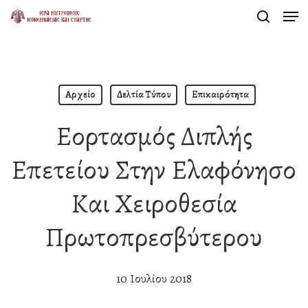
Men
Skip
search
to
Close
main
Menu
content
Αρχείο
Δελτία Τύπου
Επικαιρότητα
Εορτασμός Διπλής
Επετείου Στην Ελαφόνησο
Και Χειροθεσία
Πρωτοπρεσβύτερου
10 Ιουλίου 2018