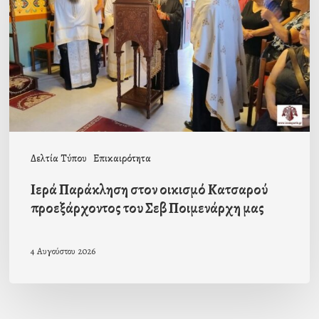
οικισμό
Κατσαρού
προεξάρχοντος
του
Σεβ
Ποιμενάρχη
μας
Δελτία Τύπου
Επικαιρότητα
Ιερά Παράκληση στον οικισμό Κατσαρού
προεξάρχοντος του Σεβ Ποιμενάρχη μας
4 Αυγούστου 2026