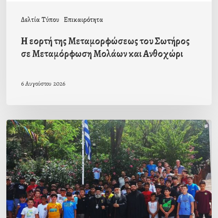
και
Δελτία Τύπου
Επικαιρότητα
Ανθοχώρι
Η εορτή της Μεταμορφώσεως του Σωτήρος
σε Μεταμόρφωση Μολάων και Ανθοχώρι
6 Αυγούστου 2026
Με
την
β΄
περίοδο
των
αγοριών