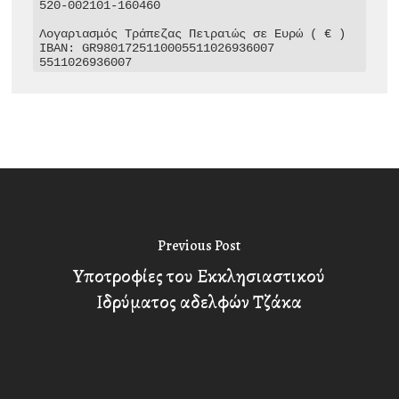
520-002101-160460

Λογαριασμός Τράπεζας Πειραιώς σε Ευρώ ( € )

IBAN: GR9801725110005511026936007

5511026936007
Previous Post
Yποτροφίες του Εκκλησιαστικού
Ιδρύματος αδελφών Τζάκα