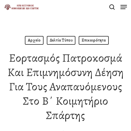
Men
Skip
search
to
Close
main
Menu
content
Αρχείο
Δελτία Τύπου
Επικαιρότητα
Εορτασμός Πατροκοσμά
Και Επιμνημόσυνη Δέηση
Για Τους Αναπαυόμενους
Στο Β΄ Κοιμητήριο
Σπάρτης