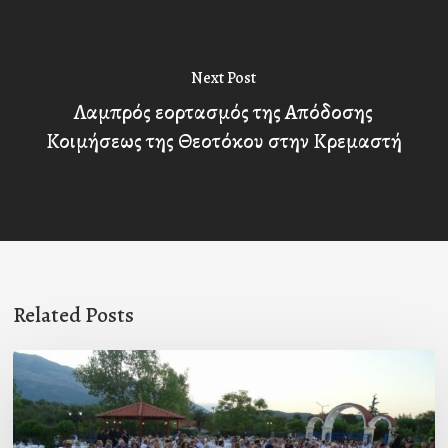
Next Post
Λαμπρός εορτασμός της Απόδοσης
Κοιμήσεως της Θεοτόκου στην Κρεμαστή
Related Posts
Πρόσκληση
προς
τους