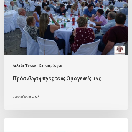
Ομογενείς
μας
Δελτία Τύπου
Επικαιρότητα
Πρόσκληση προς τους Ομογενείς μας
7 Αυγούστου 2026
Η