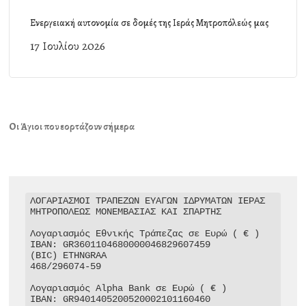
Ενεργειακή αυτονομία σε δομές της Ιεράς Μητροπόλεώς μας
17 Ιουλίου 2026
Οι Άγιοι που εορτάζουν σήμερα
ΛΟΓΑΡΙΑΣΜΟΙ ΤΡΑΠΕΖΩΝ ΕΥΑΓΩΝ ΙΔΡΥΜΑΤΩΝ ΙΕΡΑΣ 
ΜΗΤΡΟΠΟΛΕΩΣ ΜΟΝΕΜΒΑΣΙΑΣ ΚΑΙ ΣΠΑΡΤΗΣ

Λογαριασμός Εθνικής Τράπεζας σε Ευρώ ( € )

IBAN: GR3601104680000046829607459

(BIC) ETHNGRAA

468/296074-59

Λογαριασμός Alpha Bank σε Ευρώ ( € )

IBAN: GR9401405200520002101160460
