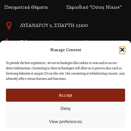
Πνευματικά Θέματα
Περιοδικό “Όσιος Νίκων”
ΛΥΣΑΝΔΡΟΥ 5, ΣΠΑΡΤΗ 23100
Τηλ. 27310 26580 και 27310 26581
Manage Consent
info@immspartis.gr
To provide the best experiences, we use technologies like cookies to store and/or access
device information. Consenting to these technologies will allow us to process data such as
browsing behavior or unique IDs on this site. Not consenting or withdrawing consent, may
adversely affect certain features and functions.
© 2024 ΙΕΡΑ ΜΗΤΡΟΠΟΛΙΣ ΜΟΝΕΜΒΑΣΙΑΣ ΚΑΙ
ΣΠΑΡΤΗΣ
Accept
Deny
Κατασκευή Ιστοσελίδων Site as you GO: Falcon από
Hellenic Technologies
View preferences