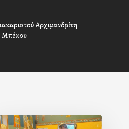
μακαριστού Αρχιμανδρίτη
υ Μπέκου
ερά
αράκληση