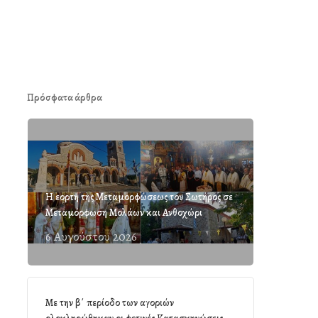
Πρόσφατα άρθρα
Η εορτή της Μεταμορφώσεως του Σωτήρος σε
Μεταμόρφωση Μολάων και Ανθοχώρι
6 Αυγούστου 2026
Με την β΄ περίοδο των αγοριών