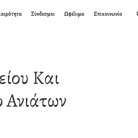
καιρότητα
Σύνδεσμοι
Ωφέλιμα
Επικοινωνία
είου Και
ο Ανιάτων