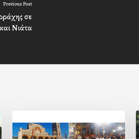
Previous Post
ρράχης σε
και Νιάτα
Η
εορτή
τ
της
β