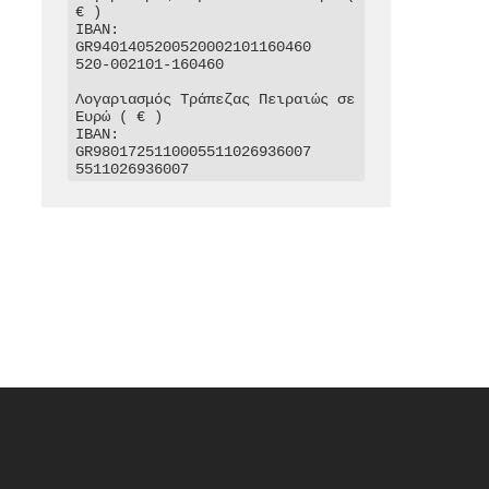
€ )

IBAN: 
GR9401405200520002101160460

520-002101-160460

Λογαριασμός Τράπεζας Πειραιώς σε 
Ευρώ ( € )

IBAN: 
GR9801725110005511026936007

5511026936007