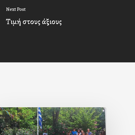
Next Post
Τιμή στους άξιους
Με
ην
΄