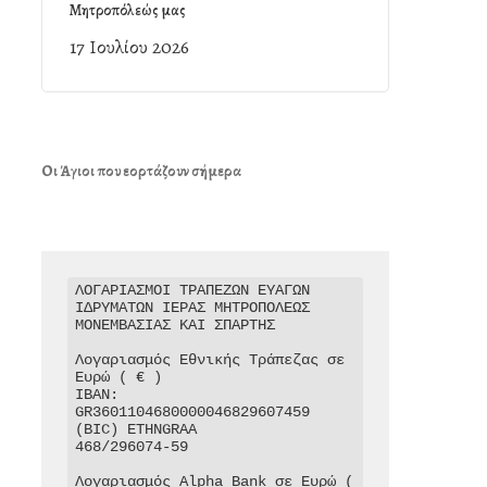
Μητροπόλεώς μας
17 Ιουλίου 2026
Οι Άγιοι που εορτάζουν σήμερα
ΛΟΓΑΡΙΑΣΜΟΙ ΤΡΑΠΕΖΩΝ ΕΥΑΓΩΝ 
ΙΔΡΥΜΑΤΩΝ ΙΕΡΑΣ ΜΗΤΡΟΠΟΛΕΩΣ 
ΜΟΝΕΜΒΑΣΙΑΣ ΚΑΙ ΣΠΑΡΤΗΣ

Λογαριασμός Εθνικής Τράπεζας σε 
Ευρώ ( € )

IBAN: 
GR3601104680000046829607459

(BIC) ETHNGRAA

468/296074-59

Λογαριασμός Alpha Bank σε Ευρώ ( 