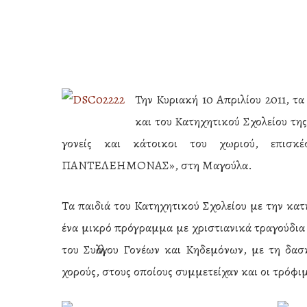
Την Κυριακή 10 Απριλίου 2011, τ
και του Κατηχητικού Σχολείου της
γονείς και κάτοικοι του χωριού, επισ
ΠΑΝΤΕΛΕΗΜΟΝΑΣ», στη Μαγούλα.
Τα παιδιά του Κατηχητικού Σχολείου με την κα
ένα μικρό πρόγραμμα με χριστιανικά τραγούδια 
του Συλλόγου Γονέων και Κηδεμόνων, με τη δασ
Hit enter to search or ESC to close
χορούς, στους οποίους συμμετείχαν και οι τρόφι