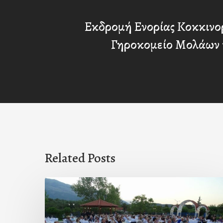
Εκδρομή Ενορίας Κοκκινο
Γηροκομείο Μολάων 
Related Posts
Πρόσκληση
προς
τους