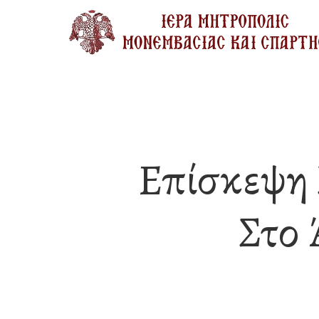
Skip
to
main
content
Επίσκεψη 
Στο 