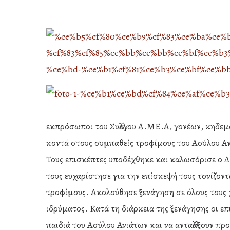
εκπρόσωποι του Συλλόγου Α.ΜΕ.Α, γονέων, κηδεμό
κοντά στους συμπαθείς τροφίμους του Ασύλου Α
Τους επισκέπτες υποδέχθηκε και καλωσόρισε ο Δ
τους ευχαρίστησε για την επίσκεψή τους τονίζοντα
τροφίμους. Ακολούθησε ξενάγηση σε όλους τους χ
Hit enter to search or ESC to close
ιδρύματος. Κατά τη διάρκεια της ξενάγησης οι ε
παιδιά του Ασύλου Ανιάτων και να ανταλλάξουν π