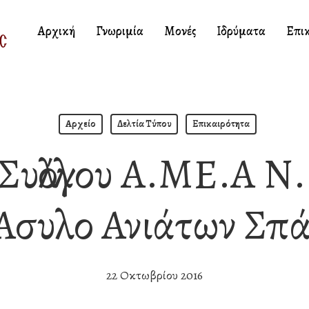
Αρχική
Γνωριμία
Μονές
Ιδρύματα
Επι
Αρχείο
Δελτία Τύπου
Επικαιρότητα
Συλλόγου Α.ΜΕ.Α Ν.
Άσυλο Ανιάτων Σπ
22 Οκτωβρίου 2016