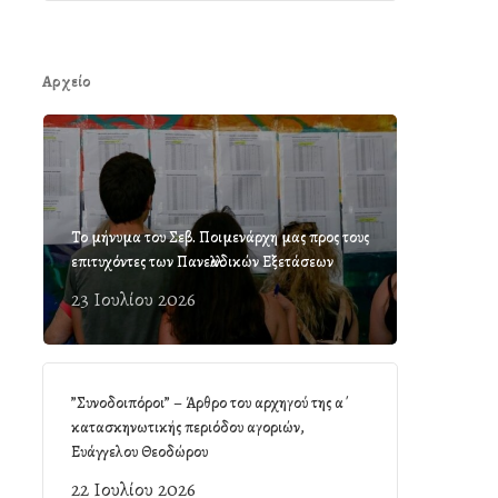
Αρχείο
Το μήνυμα του Σεβ. Ποιμενάρχη μας προς τους
επιτυχόντες των Πανελλαδικών Εξετάσεων
23 Ιουλίου 2026
”Συνοδοιπόροι” – Άρθρο του αρχηγού της α΄
κατασκηνωτικής περιόδου αγοριών,
Ευάγγελου Θεοδώρου
22 Ιουλίου 2026