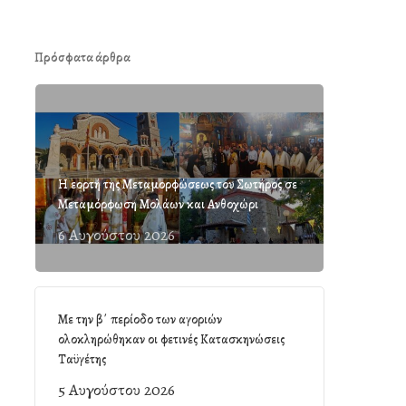
Πρόσφατα άρθρα
Η εορτή της Μεταμορφώσεως του Σωτήρος σε
Μεταμόρφωση Μολάων και Ανθοχώρι
6 Αυγούστου 2026
Με την β΄ περίοδο των αγοριών
ολοκληρώθηκαν οι φετινές Κατασκηνώσεις
Ταϋγέτης
5 Αυγούστου 2026