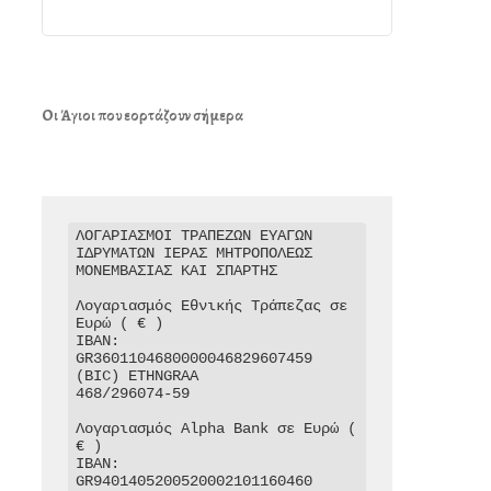
Οι Άγιοι που εορτάζουν σήμερα
ΛΟΓΑΡΙΑΣΜΟΙ ΤΡΑΠΕΖΩΝ ΕΥΑΓΩΝ 
ΙΔΡΥΜΑΤΩΝ ΙΕΡΑΣ ΜΗΤΡΟΠΟΛΕΩΣ 
ΜΟΝΕΜΒΑΣΙΑΣ ΚΑΙ ΣΠΑΡΤΗΣ

Λογαριασμός Εθνικής Τράπεζας σε 
Ευρώ ( € )

IBAN: 
GR3601104680000046829607459

(BIC) ETHNGRAA

468/296074-59

Λογαριασμός Alpha Bank σε Ευρώ ( 
€ )

IBAN: 
GR9401405200520002101160460
