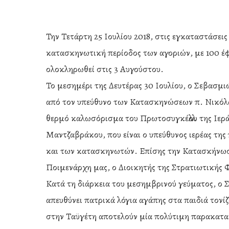
Την Τετάρτη 25 Ιουλίου 2018, στις εγκαταστάσει
κατασκηνωτική περίοδος των αγοριών, με 100 έφ
ολοκληρωθεί στις 3 Αυγούστου.
Το μεσημέρι της Δευτέρας 30 Ιουλίου, ο Σεβασμ
από τον υπεύθυνο των Κατασκηνώσεων π. Νικόλα
θερμό καλωσόρισμα του Πρωτοσυγκέλλου της Ιε
Μαντζαβράκου, που είναι ο υπεύθυνος ιερέας της
και των κατασκηνωτών. Επίσης την Κατασκήνωσ
Ποιμενάρχη μας, ο Διοικητής της Στρατιωτικής 
Κατά τη διάρκεια του μεσημβρινού γεύματος, ο 
απευθύνει πατρικά λόγια αγάπης στα παιδιά τονίζ
Hit enter to search or ESC to close
στην Ταϋγέτη αποτελούν μία πολύτιμη παρακαταθ