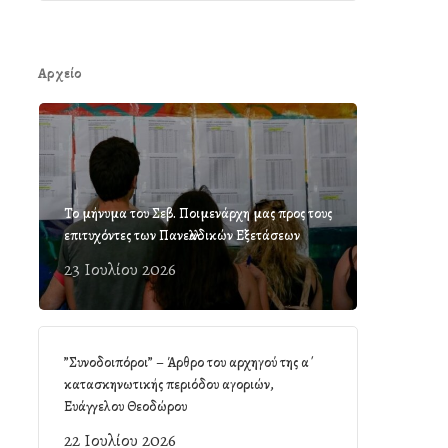
Αρχείο
Το μήνυμα του Σεβ. Ποιμενάρχη μας προς τους
επιτυχόντες των Πανελλαδικών Εξετάσεων
23 Ιουλίου 2026
”Συνοδοιπόροι” – Άρθρο του αρχηγού της α΄
κατασκηνωτικής περιόδου αγοριών,
Ευάγγελου Θεοδώρου
22 Ιουλίου 2026