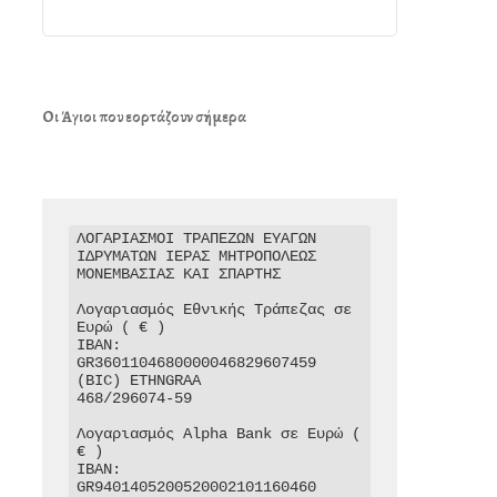
Οι Άγιοι που εορτάζουν σήμερα
ΛΟΓΑΡΙΑΣΜΟΙ ΤΡΑΠΕΖΩΝ ΕΥΑΓΩΝ 
ΙΔΡΥΜΑΤΩΝ ΙΕΡΑΣ ΜΗΤΡΟΠΟΛΕΩΣ 
ΜΟΝΕΜΒΑΣΙΑΣ ΚΑΙ ΣΠΑΡΤΗΣ

Λογαριασμός Εθνικής Τράπεζας σε 
Ευρώ ( € )

IBAN: 
GR3601104680000046829607459

(BIC) ETHNGRAA

468/296074-59

Λογαριασμός Alpha Bank σε Ευρώ ( 
€ )

IBAN: 
GR9401405200520002101160460
