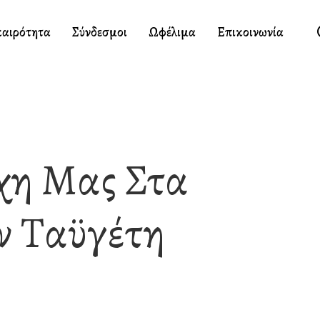
καιρότητα
Σύνδεσμοι
Ωφέλιμα
Επικοινωνία
χη Μας Στα
ν Ταϋγέτη