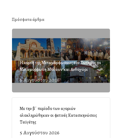
Πρόσφατα άρθρα
Η εορτή της Μεταμορφώσεως του Σωτήρος σε
Μεταμόρφωση Μολάων και Ανθοχώρι
6 Αυγούστου 2026
Με την β΄ περίοδο των αγοριών
ολοκληρώθηκαν οι φετινές Κατασκηνώσεις
Ταϋγέτης
5 Αυγούστου 2026