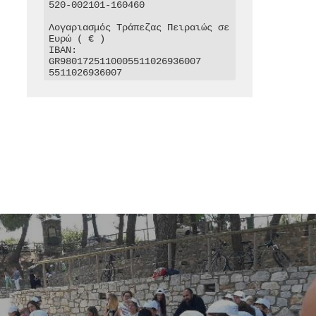
520-002101-160460

Λογαριασμός Τράπεζας Πειραιώς σε 
Ευρώ ( € )

IBAN: 
GR9801725110005511026936007

5511026936007