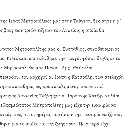
ς της Ιεράς Μητροπόλεώς μας στην Ταϋγέτη, ξεκίνησε η γ΄
ηβους των τριών τάξεων του Λυκείου, η οποία θα
ιώτατος Μητροπολίτης μας κ. Ευστάθιος, συνοδευόμενος
ο Τσέτσεκα, επισκέφθηκε την Ταϋγέτη όπου δέχθηκε το
ράς Μητροπόλεώς μας Πανοσ. Αρχ. Θεόφιλου
 περιόδου, του αρχηγού κ. Ιωάννη Κατσούλη, των στελεχών
η επισκέφθηκε, ως προσκεκλημένος του σεπτού
Φρουράς Λακωνίας Ταξίαρχος κ. Ιορδάνης Χατζηνικολάου.
Σεβασμιώτατος Μητροπολίτης μας είχε την ευκαιρία να
οντάς τους ότι οι ημέρες που έχουν την ευκαιρία να ζήσουν
ήκη για το υπόλοιπο της ζωής τους. Νωρίτερα είχε