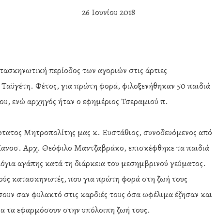
26 Ιουνίου 2018
ατασκηνωτική περίοδος των αγοριών στις άρτιες
Ταϋγέτη. Φέτος, για πρώτη φορά, φιλοξενήθηκαν 50 παιδιά
ίου, ενώ αρχηγός ήταν ο εφημέριος Τσεραμιού π.
ιώτατος Μητροπολίτης μας κ. Ευστάθιος, συνοδευόμενος από
Πανοσ. Αρχ. Θεόφιλο Μαντζαβράκο, επισκέφθηκε τα παιδιά
 λόγια αγάπης κατά τη διάρκεια του μεσημβρινού γεύματος.
ούς κατασκηνωτές, που για πρώτη φορά στη ζωή τους
σουν σαν φυλακτό στις καρδιές τους όσα ωφέλιμα έζησαν και
να τα εφαρμόσουν στην υπόλοιπη ζωή τους.