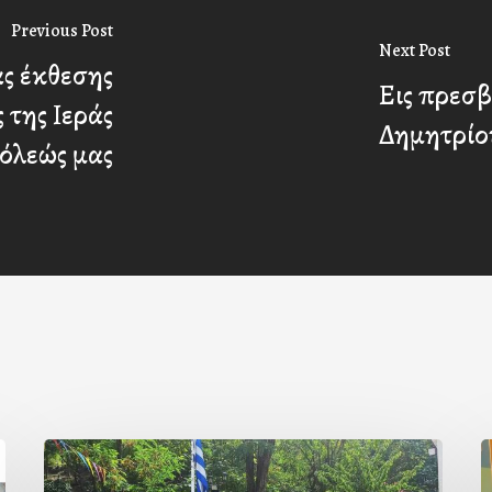
Previous Post
Next Post
ας έκθεσης
Εις πρεσβ
 της Ιεράς
Δημητρίο
όλεώς μας
Με
Ι
την
Π