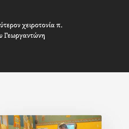
ύτερον χειροτονία π.
υ Γεωργαντώνη
ερά
αράκληση