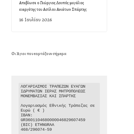
Απεβίωσε ο Γεώργιος Λουπός μεγάλος
ευεργέτης του Ασύλου Ανιάτων Σπάρτης
16 Ιουλίου 2026
Οι Άγιοι που εορτάζουν σήμερα
ΛΟΓΑΡΙΑΣΜΟΙ ΤΡΑΠΕΖΩΝ ΕΥΑΓΩΝ 
ΙΔΡΥΜΑΤΩΝ ΙΕΡΑΣ ΜΗΤΡΟΠΟΛΕΩΣ 
ΜΟΝΕΜΒΑΣΙΑΣ ΚΑΙ ΣΠΑΡΤΗΣ

Λογαριασμός Εθνικής Τράπεζας σε 
Ευρώ ( € )

IBAN: 
GR3601104680000046829607459

(BIC) ETHNGRAA

468/296074-59
