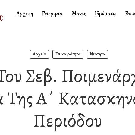
Αρχική
Γνωριμία
Μονές
Ιδρύματα
Επι
Αρχείο
Επικαιρότητα
Νεότητα
Του Σεβ. Ποιμενάρ
α Της Α΄ Κατασκην
Περιόδου