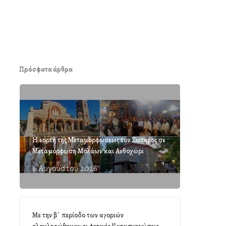
Πρόσφατα άρθρα
Η εορτή της Μεταμορφώσεως του Σωτήρος σε
Μεταμόρφωση Μολάων και Ανθοχώρι
6 Αυγούστου 2026
Με την β΄ περίοδο των αγοριών