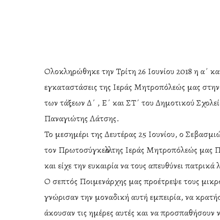
Ολοκληρώθηκε την Τρίτη 26 Ιουνίου 2018 η α΄ κ
εγκαταστάσεις της Ιεράς Μητροπόλεώς μας στην 
των τάξεων Δ΄ , Ε΄ και ΣΤ΄ του Δημοτικού Σχολε
Παναγιώτης Λάτσης.
Το μεσημέρι της Δευτέρας 25 Ιουνίου, ο Σεβασμ
τον Πρωτοσύγκελλο της Ιεράς Μητροπόλεώς μας 
και είχε την ευκαιρία να τους απευθύνει πατρικά
Ο σεπτός Ποιμενάρχης μας προέτρεψε τους μικρ
Hit enter to search or ESC to close
γνώρισαν την μοναδική αυτή εμπειρία, να κρατή
άκουσαν τις ημέρες αυτές και να προσπαθήσουν 