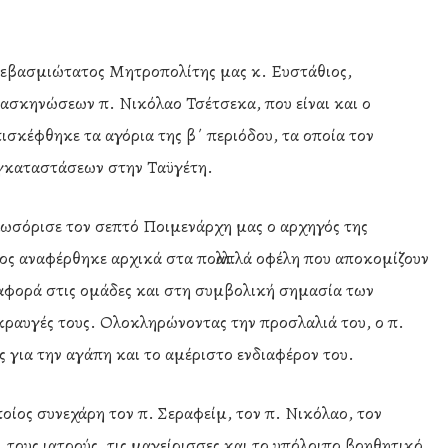
 Σεβασμιώτατος Μητροπολίτης μας κ. Ευστάθιος,
ασκηνώσεων π. Νικόλαο Τσέτσεκα, που είναι και ο
πισκέφθηκε τα αγόρια της β΄ περιόδου, τα οποία τον
εγκαταστάσεων στην Ταϋγέτη.
λωσόρισε τον σεπτό Ποιμενάρχη μας ο αρχηγός της
ος αναφέρθηκε αρχικά στα πολλαπλά οφέλη που αποκομίζουν
 αναφορά στις ομάδες και στη συμβολική σημασία των
κραυγές τους. Ολοκληρώνοντας την προσλαλιά του, ο π.
 για την αγάπη και το αμέριστο ενδιαφέρον του.
οίος συνεχάρη τον π. Σεραφείμ, τον π. Νικόλαο, τον
τους ιατρούς, τις μαγείρισσες και το υπόλοιπο βοηθητικό