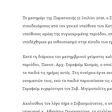
Το μεσημέρι της Παρασκευής 12 Ιουλίου 2019, ο
συνοδευόμενος από τον γενικό υπεύθυνο των Κατ
υπεύθυνος ιερέας της συγκεκριμένης περιόδου, ε
υποδέχθηκαν με ενθουσιασμό στην είσοδο των 
Κατά τη διάρκεια του μεσημβρινού γεύματος κα
περιόδου, Πανοσ. Αρχ. Σεραφείμ Κοσμάς, ο οποί
τα παιδιά τις ημέρες αυτές. Στη συνέχεια έγινε
ονομασιών τους, ενώ τα παιδιά παρουσίασαν τις 
Σεραφείμ ευχαρίστησε τον Σεβ. Μητροπολίτη μας
Hit enter to search or ESC to close
Ακολούθως τον λόγο πήρε ο Σεβασμιώτατος, ο οπ
υπαρχηγό κ. Αθανάσιο Γεωργαντώνη, τα στελέχη, 