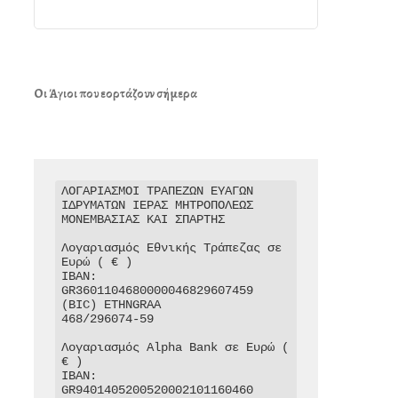
Οι Άγιοι που εορτάζουν σήμερα
ΛΟΓΑΡΙΑΣΜΟΙ ΤΡΑΠΕΖΩΝ ΕΥΑΓΩΝ 
ΙΔΡΥΜΑΤΩΝ ΙΕΡΑΣ ΜΗΤΡΟΠΟΛΕΩΣ 
ΜΟΝΕΜΒΑΣΙΑΣ ΚΑΙ ΣΠΑΡΤΗΣ

Λογαριασμός Εθνικής Τράπεζας σε 
Ευρώ ( € )

IBAN: 
GR3601104680000046829607459

(BIC) ETHNGRAA

468/296074-59

Λογαριασμός Alpha Bank σε Ευρώ ( 
€ )

IBAN: 
GR9401405200520002101160460
