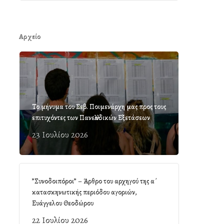
Αρχείο
Το μήνυμα του Σεβ. Ποιμενάρχη μας προς τους
επιτυχόντες των Πανελλαδικών Εξετάσεων
23 Ιουλίου 2026
”Συνοδοιπόροι” – Άρθρο του αρχηγού της α΄
κατασκηνωτικής περιόδου αγοριών,
Ευάγγελου Θεοδώρου
22 Ιουλίου 2026