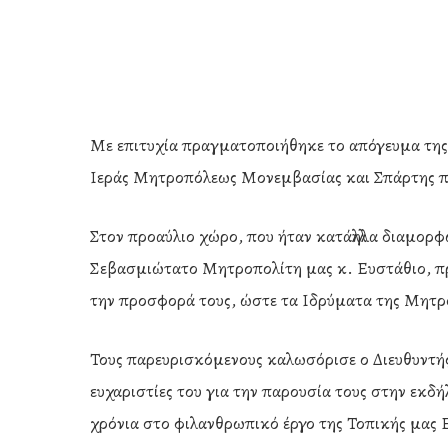
Με επιτυχία πραγματοποιήθηκε το απόγευμα της
Ιεράς Μητροπόλεως Μονεμβασίας και Σπάρτης π
Στον προαύλιο χώρο, που ήταν κατάλληλα διαμορφ
Σεβασμιώτατο Μητροπολίτη μας κ. Ευστάθιο, προ
την προσφορά τους, ώστε τα Ιδρύματα της Μητρ
Τους παρευρισκόμενους καλωσόρισε ο Διευθυντής
ευχαριστίες του για την παρουσία τους στην εκ
Hit enter to search or ESC to close
χρόνια στο φιλανθρωπικό έργο της Τοπικής μας 