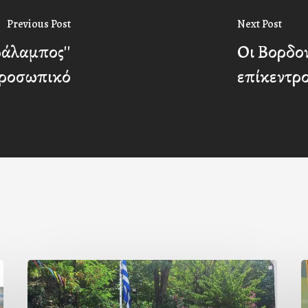
Previous Post
Next Post
ράλαμπος''
Οι Βορδον
προσωπικό
επίκεντρ
Με
Ι
την
Π