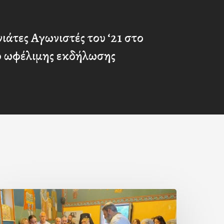
ιάτες Αγωνιστές του ‘21 στο
ο ωφέλιμης εκδήλωσης
ερά
αράκληση