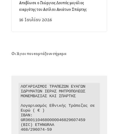
Απεβίωσε ο Γεώργιος Λουπός μεγάλος
ευεργέτης του Ασύλου Ανιάτων Σπάρτης
16 Ιουλίου 2026
Οι Άγιοι που εορτάζουν σήμερα
ΛΟΓΑΡΙΑΣΜΟΙ ΤΡΑΠΕΖΩΝ ΕΥΑΓΩΝ 
ΙΔΡΥΜΑΤΩΝ ΙΕΡΑΣ ΜΗΤΡΟΠΟΛΕΩΣ 
ΜΟΝΕΜΒΑΣΙΑΣ ΚΑΙ ΣΠΑΡΤΗΣ

Λογαριασμός Εθνικής Τράπεζας σε 
Ευρώ ( € )

IBAN: 
GR3601104680000046829607459

(BIC) ETHNGRAA

468/296074-59
