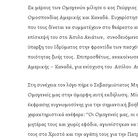
Εκ μέρους των Ομογενών μίλησε ο κος Γεώργιος 
Ομοσπονδίας Αμερικής και Καναδά. Ευχαρίστησ
που τους δίνεται να συμμετέχουν στο θεάρεστο α
επίσκεψή του στο Άσυλο Ανιάτων, συνοδευόμενος
ύπαρξη του Ιδρύματος στην φροντίδα των πασχόν
ποιότητας ζωής τους. Επιπροσθέτως, ανακοίνωσε
Αμερικής – Καναδά, για ενίσχυση του Ασύλου Α
Στη συνέχεια τον λόγο πήρε ο Σεβασμιώτατος Μη
Ομογενείς μας στην όμορφη αυτή εκδήλωση. Μί
έκφρασης ευγνωμοσύνης για την σημαντική βοήθ
χαρακτηριστικά ανέφερε: ‘’Οι Ομογενείς μας, οι 
μητέρας τους και χωρίς εφόδια, αγωνίστηκαν να 
τους στο Χριστό και την αγάπη τους για την Πατ