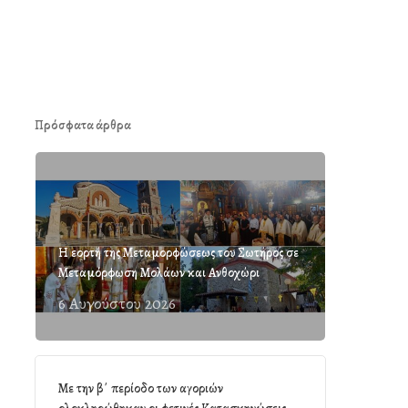
Πρόσφατα άρθρα
Η εορτή της Μεταμορφώσεως του Σωτήρος σε
Μεταμόρφωση Μολάων και Ανθοχώρι
6 Αυγούστου 2026
Με την β΄ περίοδο των αγοριών