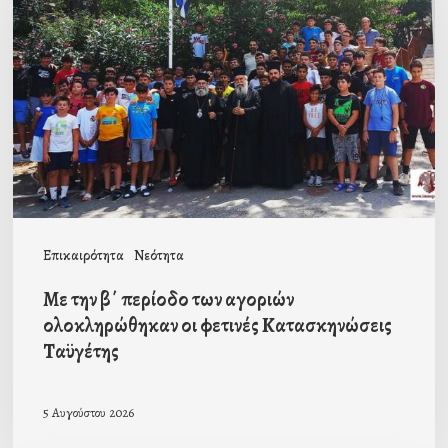
β΄
περίοδο
των
αγοριών
ολοκληρώθηκαν
οι
φετινές
Κατασκηνώσεις
Επικαιρότητα
Νεότητα
Ταϋγέτης
Με την β΄ περίοδο των αγοριών
ολοκληρώθηκαν οι φετινές Κατασκηνώσεις
Ταϋγέτης
5 Αυγούστου 2026