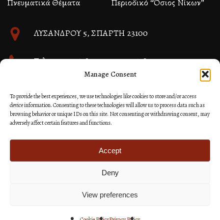
Πνευματικά Θέματα
Περιοδικό “Όσιος Νίκων”
ΛΥΣΑΝΔΡΟΥ 5, ΣΠΑΡΤΗ 23100
Τηλ. 27310 26580 και 27310 26581
Manage Consent
info@immspartis.gr
To provide the best experiences, we use technologies like cookies to store and/or access
device information. Consenting to these technologies will allow us to process data such as
browsing behavior or unique IDs on this site. Not consenting or withdrawing consent, may
adversely affect certain features and functions.
© 2024 ΙΕΡΑ ΜΗΤΡΟΠΟΛΙΣ ΜΟΝΕΜΒΑΣΙΑΣ ΚΑΙ
ΣΠΑΡΤΗΣ
Accept
Deny
Κατασκευή Ιστοσελίδων Site as you GO: Falcon από
Hellenic Technologies
View preferences
Cookie Policy
Privacy Policy