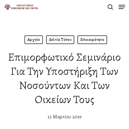
Men
Skip
search
to
Close
main
Menu
content
Αρχείο
Δελτία Τύπου
Επικαιρότητα
Επιμορφωτικό Σεμινάριο
Για Την Υποστήριξη Των
Νοσούντων Και Των
Οικείων Τους
13 Μαρτίου 2019