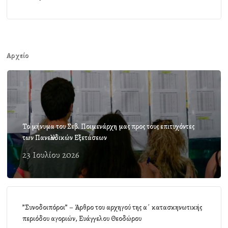
Αρχείο
Το μήνυμα του Σεβ. Ποιμενάρχη μας προς τους επιτυχόντες
των Πανελλαδικών Εξετάσεων
23 Ιουλίου 2026
”Συνοδοιπόροι” – Άρθρο του αρχηγού της α΄ κατασκηνωτικής
περιόδου αγοριών, Ευάγγελου Θεοδώρου