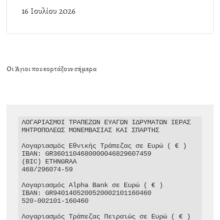
16 Ιουλίου 2026
Οι Άγιοι που εορτάζουν σήμερα
ΛΟΓΑΡΙΑΣΜΟΙ ΤΡΑΠΕΖΩΝ ΕΥΑΓΩΝ ΙΔΡΥΜΑΤΩΝ ΙΕΡΑΣ 
ΜΗΤΡΟΠΟΛΕΩΣ ΜΟΝΕΜΒΑΣΙΑΣ ΚΑΙ ΣΠΑΡΤΗΣ

Λογαριασμός Εθνικής Τράπεζας σε Ευρώ ( € )

IBAN: GR3601104680000046829607459

(BIC) ETHNGRAA

468/296074-59

Λογαριασμός Alpha Bank σε Ευρώ ( € )

IBAN: GR9401405200520002101160460

520-002101-160460

Λογαριασμός Τράπεζας Πειραιώς σε Ευρώ ( € )
