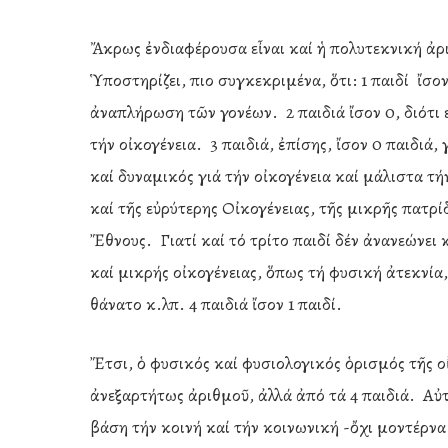
Ἄκρως ἐνδιαφέρουσα εἶναι καί ἡ πολυτεκνική ἀρι
Ὑποστηρίζει, πιο συγκεκριμένα, ὅτι: 1 παιδί ἴσον 
ἀναπλήρωση τῶν γονέων. 2 παιδιά ἴσον 0, διότι 
τήν οἰκογένεια. 3 παιδιά, ἐπίσης, ἴσον 0 παιδιά,
καί δυναμικός γιά τήν οἰκογένεια καί μάλιστα τ
καί τῆς εὐρύτερης Οἰκογένειας, τῆς μικρῆς πατρ
Ἔθνους. Γιατί καί τό τρίτο παιδί δέν ἀνανεώνει
καί μικρής οἰκογένειας, ὅπως τή φυσική ἀτεκνία
θάνατο κ.λπ. 4 παιδιά ἴσον 1 παιδί.
Ἔτσι, ὁ φυσικός καί φυσιολογικός ὁρισμός τῆς ο
ἀνεξαρτήτως ἀριθμοῦ, ἀλλά ἀπό τά 4 παιδιά. Αὐτ
βάση τήν κοινή καί τήν κοινωνική -ὄχι μοντέρνα