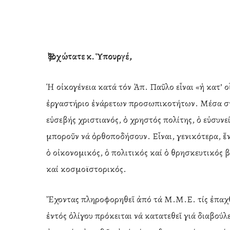
Ἐξοχώτατε κ. Ὑπουργέ,
Ἡ οἰκογένεια κατά τόν Ἀπ. Παῦλο εἶναι «ἡ κατ’ 
ἐργαστήριο ἐνάρετων προσωπικοτήτων. Μέσα στ
εὐσεβής χριστιανός, ὁ χρηστός πολίτης, ὁ εὐσυνεί
μποροῦν νά ὀρθοποδήσουν. Εἶναι, γενικότερα, ἕν
ὁ οἰκονομικός, ὁ πολιτικός καί ὁ θρησκευτικός β
καί κοσμοϊστορικός.
Ἔχοντας πληροφορηθεῖ ἀπό τά Μ.Μ.Ε. τίς ἐπαχθ
ἐντός ὀλίγου πρόκειται νά κατατεθεῖ γιά διαβο