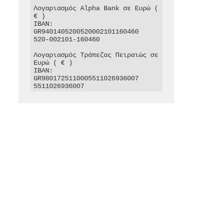
Λογαριασμός Alpha Bank σε Ευρώ ( 
€ )

IBAN: 
GR9401405200520002101160460

520-002101-160460

Λογαριασμός Τράπεζας Πειραιώς σε 
Ευρώ ( € )

IBAN: 
GR9801725110005511026936007

5511026936007