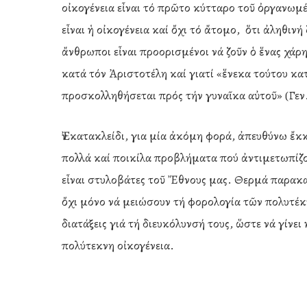
οἰκογένεια εἶναι τό πρῶτο κύτταρο τοῦ ὀργανωμέ
εἶναι ἡ οἰκογένεια καί ὄχι τό ἄτομο, ὅτι ἀληθινή 
ἄνθρωποι εἶναι προορισμένοι νά ζοῦν ὁ ἕνας χάρη
κατά τόν Ἀριστοτέλη καί γιατί «ἕνεκα τούτου κα
προσκολληθήσεται πρός τήν γυναῖκα αὐτοῦ» (Γεν.
Ἐν κατακλείδι, για μία ἀκόμη φορά, ἀπευθύνω ἔκ
πολλά καί ποικίλα προβλήματα πού ἀντιμετωπίζου
εἶναι στυλοβάτες τοῦ Ἔθνους μας. Θερμά παρακ
ὄχι μόνο νά μειώσουν τή φορολογία τῶν πολυτέκν
διατάξεις γιά τή διευκόλυνσή τους, ὥστε νά γίνε
πολύτεκνη οἰκογένεια.