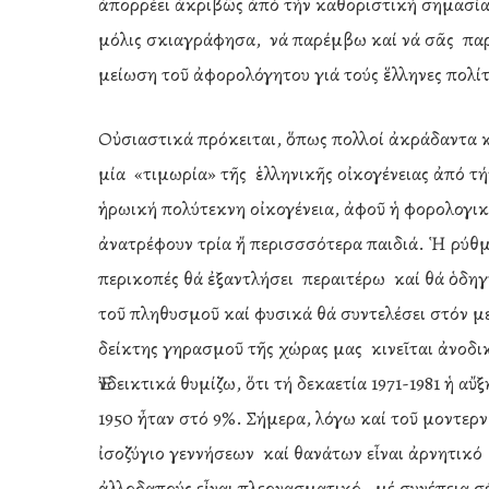
ἀπορρέει ἀκριβῶς ἀπό τήν καθοριστική σημασία 
μόλις σκιαγράφησα, νά παρέμβω καί νά σᾶς παρ
μείωση τοῦ ἀφορολόγητου γιά τούς ἕλληνες πολίτ
Οὐσιαστικά πρόκειται, ὅπως πολλοί ἀκράδαντα 
μία «τιμωρία» τῆς ἑλληνικῆς οἰκογένειας ἀπό τή
ἡρωική πολύτεκνη οἰκογένεια, ἀφοῦ ἡ φορολογικ
ἀνατρέφουν τρία ἤ περισσσότερα παιδιά. Ἡ ρύθμ
περικοπές θά ἐξαντλήσει περαιτέρω καί θά ὁδη
τοῦ πληθυσμοῦ καί φυσικά θά συντελέσει στόν 
δείκτης γηρασμοῦ τῆς χώρας μας κινεῖται ἀνοδ
Ἐνδεικτικά θυμίζω, ὅτι τή δεκαετία 1971-1981 ἡ 
1950 ἦταν στό 9%. Σήμερα, λόγω καί τοῦ μοντερν
ἰσοζύγιο γεννήσεων καί θανάτων εἶναι ἀρνητικό
ἀλλοδαπούς εἶναι πλεονασματικό, μέ συνέπεια σέ