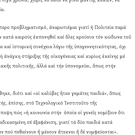
δα.
ότερο προβληματισμό, ἀναρωτιέμαι γιατί ἡ Πολιτεία παρά
ν κατά καιρούς ἐκπονηθεῖ καί ὅλες κρούουν τόν κώδωνα τοῦ
α καί ἱστορική συνέχεια λόγω τῆς ὑπογεννητικότητας, όχι
ή ἀνάγκη στήριξης τῆς οἰκογένειας καί κυρίως ἐκείνης μέ
ακῆς πολιτικῆς, ἀλλά καί τήν ὑπονομεύει, ὅπως στήν
ηκε, διότι καί «οἱ καλύβες ἦταν γεμάτες παιδιά», ὅπως
ς, ἐπίσης, στό Τεχνολογικό Ἰνστιτοῦτο τῆς
οψη πώς «ἡ κοινωνία στήν ὁποία οἱ γονεῖς νομίζουν ὅτι
αταδικασμένη σέ ἐξαφάνιση, γιατί τά δύο παιδιά κατά
ν πού πεθαίνουν ἤ μένουν ἄτεκνοι ἤ δέ νυμφεύονται».