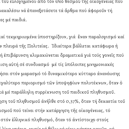
τοῦ εὐλογημένου ἀπό τόν Θεό θεσμοῦ τῆς οἰκογένειας πού
ακαλέσω νά ἐπανεξετάσετε τά ἄρθρα πού ἀφοροῦν τή
ες μέ παιδιά.
καί τεκμηριωμένα ὑποστηρίζουν, γιά ἕναν παραλογισμό καί
ν πλευρά τῆς Πολιτείας. Ἰδιαίτερα βάλλεται κατάφωρα ἡ
ή ἐπιβάρυνση κλιμακώνεται δραματικά γιά τούς γονεῖς πού
ιση αὐτή σέ συνδυασμό μέ τίς ὑπόλοιπες μνημονιακές
γήσει στόν μαρασμό τό δυναμικότερο κύτταρο ἀνανέωσης
μεγαλύτερο περιορισμό τῶν ὑποψηφίων πολυτέκνων, ὅταν ὁ
ικά μέ παράλληλη συρρίκνωση τοῦ παιδικοῦ πληθυσμοῦ.
αὔξηση τοῦ πληθυσμοῦ ἀνῆλθε στό 0,37%, ὅταν τή δεκαετία τοῦ
ισμοῦ πού τείνει στήν κατάργηση τῆς οἰκογένειας, τό
 στόν ἑλληνικό πληθυσμό, ὅταν τό ἀντίστοιχο στούς
 λίγα χρόνια, χωρίς νά θέλω νά γίνω μάντης κακῶν, νά