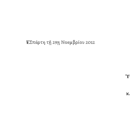
Ἐν Σπάρτη τῇ 29ῃ Νοεμβρίου 2012
Ὑπουργ
κ. κ. Ἰω
Hit enter to search or ESC to close