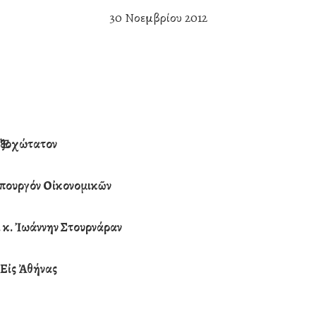
30 Νοεμβρίου 2012
Ἐξοχώτατον
όν Οἰκονομικῶν
άννην Στουρνάραν
Εἰς Ἀθήνας