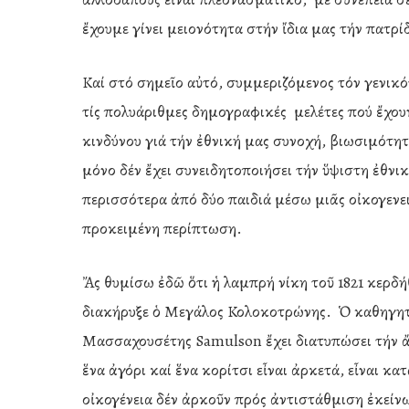
ἔχουμε γίνει μειονότητα στήν ἴδια μας τήν πατρί
Καί στό σημεῖο αὐτό, συμμεριζόμενος τόν γενικ
τίς πολυάριθμες δημογραφικές μελέτες πού ἔχου
κινδύνου γιά τήν ἐθνική μας συνοχή, βιωσιμότητ
μόνο δέν ἔχει συνειδητοποιήσει τήν ὕψιστη ἐθνικ
περισσότερα ἀπό δύο παιδιά μέσω μιᾶς οἰκογενει
προκειμένη περίπτωση.
Ἄς θυμίσω ἐδῶ ὅτι ἡ λαμπρή νίκη τοῦ 1821 κερδήθ
διακήρυξε ὁ Μεγάλος Κολοκοτρώνης. Ὁ καθηγητή
Μασσαχουσέτης Samulson ἔχει διατυπώσει τήν ἄπ
ἕνα ἀγόρι καί ἕνα κορίτσι εἶναι ἀρκετά, εἶναι κ
οἰκογένεια δέν ἀρκοῦν πρός ἀντιστάθμιση ἐκείνω