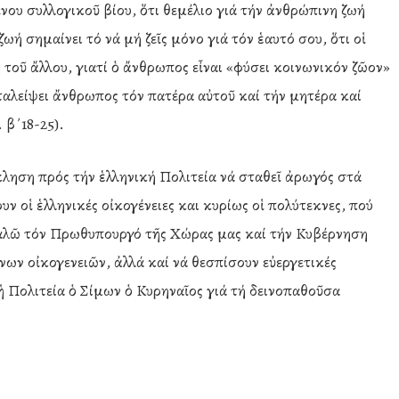
νου συλλογικοῦ βίου, ὅτι θεμέλιο γιά τήν ἀνθρώπινη ζωή
ζωή σημαίνει τό νά μή ζεῖς μόνο γιά τόν ἑαυτό σου, ὅτι οἱ
 τοῦ ἄλλου, γιατί ὁ ἄνθρωπος εἶναι «φύσει κοινωνικόν ζῶον»
ταλείψει ἄνθρωπος τόν πατέρα αὐτοῦ καί τήν μητέρα καί
 β΄18-25).
κληση πρός τήν ἑλληνική Πολιτεία νά σταθεῖ ἀρωγός στά
ν οἱ ἑλληνικές οἰκογένειες και κυρίως οἱ πολύτεκνες, πού
αλῶ τόν Πρωθυπουργό τῆς Χώρας μας καί τήν Κυβέρνηση
ων οἰκογενειῶν, ἀλλά καί νά θεσπίσουν εὐεργετικές
ι ἡ Πολιτεία ὁ Σίμων ὁ Κυρηναῖος γιά τή δεινοπαθοῦσα