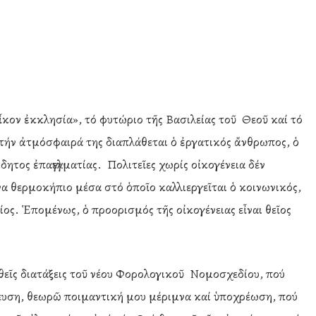
οἶκον ἐκκλησία», τό φυτώριο τῆς Βασιλείας τοῦ Θεοῦ καί τό
ήν ἀτμόσφαιρά της διαπλάθεται ὁ ἐργατικός ἄνθρωπος, ὁ
δητος ἐπαγγελματίας. Πολιτεῖες χωρίς οἰκογένεια δέν
α θερμοκήπιο μέσα στό ὁποῖο καλλιεργεῖται ὁ κοινωνικός,
ίος. Ἑπομένως, ὁ προορισμός τῆς οἰκογένειας εἶναι θεῖος
εῖς διατάξεις τοῦ νέου Φορολογικοῦ Νομοσχεδίου, πού
ύλευση, θεωρῶ ποιμαντική μου μέριμνα καί ὑποχρέωση, πού