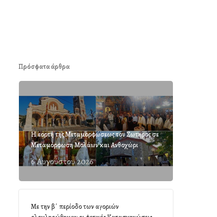
Πρόσφατα άρθρα
Η εορτή της Μεταμορφώσεως του Σωτήρος σε
Μεταμόρφωση Μολάων και Ανθοχώρι
6 Αυγούστου 2026
Με την β΄ περίοδο των αγοριών