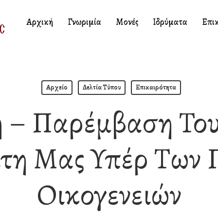
Αρχική
Γνωριμία
Μονές
Ιδρύματα
Επι
Αρχείο
Δελτία Τύπου
Επικαιρότητα
ή – Παρέμβαση Του
τη Μας Υπέρ Των 
Οικογενειών