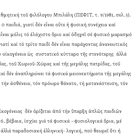
θμητική τοῦ φιλόλογου Μπιλάλη (ΠΕΦΙΤ, τ. 9/1981, σελ.3).
0 παιδιά, γιατί δέν εἶναι οὔτε ἡ φυσική συνέχεια καί
εἶναι μόλις τό ἐλάχιστο ὅριο καί ὀδηγεῖ σέ φυσικό μαρασμό
 γιατί καί τό τρίτο παιδί δέν εἶναι παράγοντας ἀνανεωτικός
ήν οἰκογένεια ὡς συστατικό κύτταρο τῆς στενότερης ἀλλά
ίδας, τοῦ Χωριοῦ-Χώρας καί τῆς μεγάλης πατρίδας, τοῦ
 καί δέν ἀναπληρώνει τά φυσικά μειονεκτήματα τῆς μεγάλης
, τήν ἀσθένεια, τόν πρόωρο θάνατο, τή μετανάστευση, τόν
ἰκογένειας δέν ὁρίζεται ἀπό τήν ὕπαρξη ἁπλῶς παιδιῶν
ό, βέβαια, ἰσχύει γιά τά φυσικά –φυσιολογικά ὅρια, μέ
 ἀλλά παραδοσιακή ἑλληνική- λογική, πού θεωρεῖ ὅτι ἡ