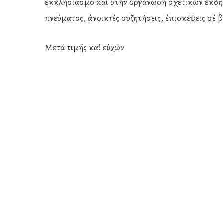
ἐκκλησιασμό καί στήν ὀργάνωση σχετικῶν ἐκδη
πνεύματος, ἀνοικτές συζητήσεις, ἐπισκέψεις σέ β
Μετά τιμῆς καί εὐχῶν