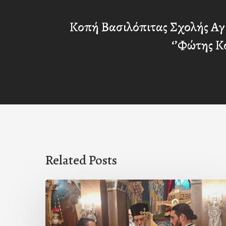
Κοπή Βασιλόπιτας Σχολής Αγ
‘’Φώτης Κ
Related Posts
Ιερά
Παράκληση
στον