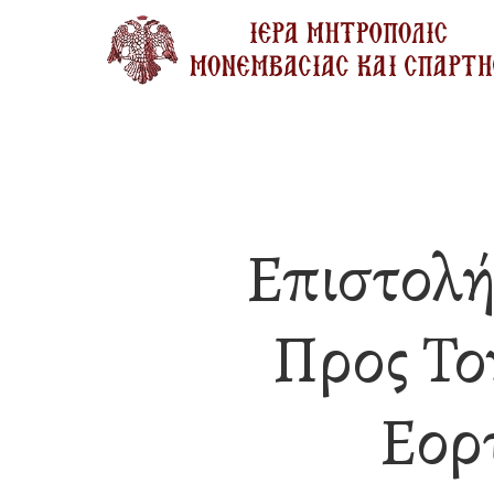
Skip
to
main
content
Επιστολή
Προς Το
Εορ