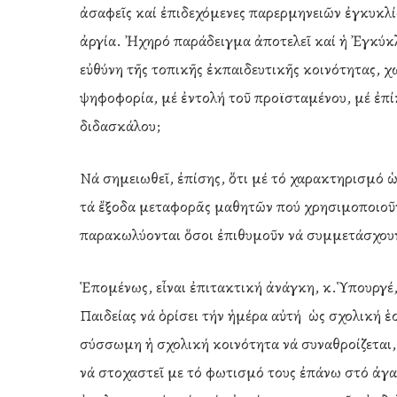
ἀσαφεῖς καί ἐπιδεχόμενες παρερμηνειῶν ἐγκυκλί
ἀργία. Ἠχηρό παράδειγμα ἀποτελεῖ καί ἡ Ἐγκύκλ
εὐθύνη τῆς τοπικῆς ἐκπαιδευτικῆς κοινότητας, 
ψηφοφορία, μέ ἐντολή τοῦ προϊσταμένου, μέ ἐπί
διδασκάλου;
Νά σημειωθεῖ, ἐπίσης, ὅτι μέ τό χαρακτηρισμό ὡ
τά ἔξοδα μεταφορᾶς μαθητῶν πού χρησιμοποιοῦν 
παρακωλύονται ὅσοι ἐπιθυμοῦν νά συμμετάσχουν
Ἑπομένως, εἶναι ἐπιτακτική ἀνάγκη, κ.Ὑπουργέ,
Παιδείας νά ὁρίσει τήν ἡμέρα αὐτή ὡς σχολική ἑο
σύσσωμη ἡ σχολική κοινότητα νά συναθροίζεται,
νά στοχαστεῖ με τό φωτισμό τους ἐπάνω στό ἀγα