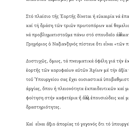
Στό πλαίσιο τῆς Ἑορτῆς δίνεται ἡ εὐκαιρία νά ἐ
καί τή δράση τῶν τριῶν πρωτοπόρων καί θεμελιωτ
νά προβληματιστοῦμε πάνω στό σπουδαῖο ἀλλά κα
Γρηγόριος ὁ Ναζιανζηνός πίστευε ὅτι εἶναι «τῶν 
Δυστυχῶς, ὅμως, τά πνευματικά ὀφέλη γιά τήν ἐ
ἑορτῆς τῶν κορυφαίων αὐτῶν Ἁγίων μέ τήν ἀξία 
τοῦ Ὑπουργείου σας ἔχει ουσιαστικά ὑποβαθμιστ
ἀργίας, ὅπου ἡ πλειονότητα ἐκπαιδευτικῶν καί 
φοίτηση στήν καφετέρια ἤ ἄλλες ἐπουσιώδεις καί
δραστηριότητες.
Καί εἶναι ἄξιο ἀπορίας τό γεγονός ὅτι τό ὑπουργε