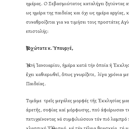
ημέρας. Ο Σεβασμιώτατος καταλήγει ζητώντας απ
ως ημέρα της παιδείας και όχι ως ημέρα αργίας,
συναθροίζεται για να τιμήσει τους προστάτες Αγ
επιστολής:
Ἐξοχώτατε κ. Ὑπουργέ,
Ἡ 30ή Ἰανουαρίου, ἡμέρα κατά τήν ὁποία ἡ Ἐκκλη
ἔχει καθιερωθεῖ, ὅπως γνωρίζετε, λίγα χρόνια μετ
Παιδείας.
Τιμᾶμε τρεῖς μεγάλες μορφές τῆς Ἐκκλησίας μας
ἀρετῆς, σοφίας καί μόρφωσης, πού ἀφιέρωσαν τή 
πετυχαίνοντας νά συμφιλιώσουν τόν πιό λαμπρό
κλασσικό Ἑλληνισμό, μέ τήν τέλεια θρησκεία, τή