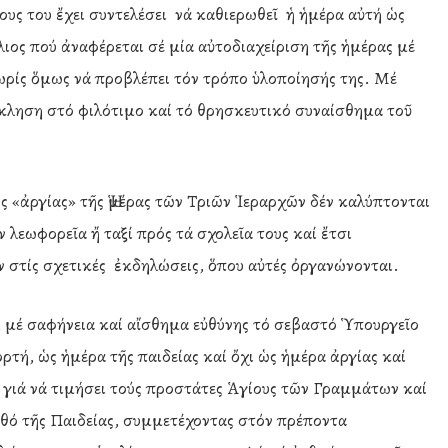
ους του ἔχει συντελέσει νά καθιερωθεῖ ἡ ἡμέρα αὐτή ὡς
ιος πού ἀναφέρεται σέ μία αὐτοδιαχείριση τῆς ἡμέρας μέ
χωρίς ὅμως νά προβλέπει τόν τρόπο ὑλοποίησής της. Μέ
κληση στό φιλότιμο καί τό θρησκευτικό συναίσθημα τοῦ
ς «ἀργίας» τῆς Ἡμέρας τῶν Τριῶν Ἱεραρχῶν δέν καλύπτονται
λεωφορεῖα ἤ ταξί πρός τά σχολεῖα τους καί ἔτσι
 στίς σχετικές ἐκδηλώσεις, ὅπου αὐτές ὀργανώνονται.
 μέ σαφήνεια καί αἴσθημα εὐθύνης τό σεβαστό Ὑπουργεῖο
ρτή, ὡς ἡμέρα τῆς παιδείας καί ὄχι ὡς ἡμέρα ἀργίας καί
 γιά νά τιμήσει τούς προστάτες Ἁγίους τῶν Γραμμάτων καί
θό τῆς Παιδείας, συμμετέχοντας στόν πρέποντα