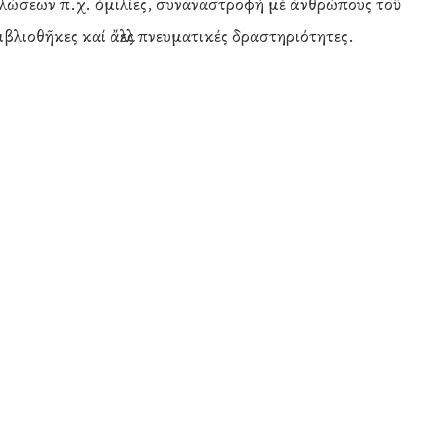
λώσεων π.χ. ὁμιλίες, συναναστροφή μέ ἀνθρώπους τοῦ
ιβλιοθῆκες καί ἄλλες πνευματικές δραστηριότητες.