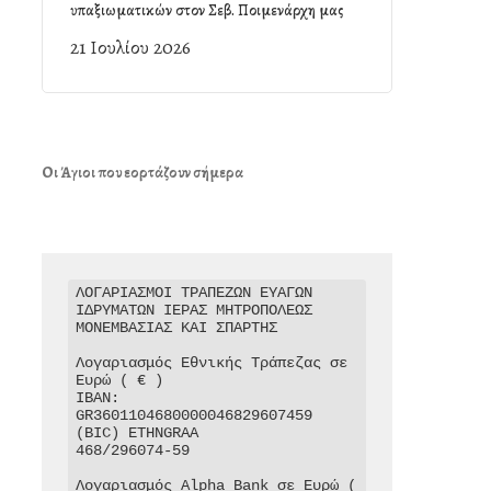
υπαξιωματικών στον Σεβ. Ποιμενάρχη μας
21 Ιουλίου 2026
Οι Άγιοι που εορτάζουν σήμερα
ΛΟΓΑΡΙΑΣΜΟΙ ΤΡΑΠΕΖΩΝ ΕΥΑΓΩΝ 
ΙΔΡΥΜΑΤΩΝ ΙΕΡΑΣ ΜΗΤΡΟΠΟΛΕΩΣ 
ΜΟΝΕΜΒΑΣΙΑΣ ΚΑΙ ΣΠΑΡΤΗΣ

Λογαριασμός Εθνικής Τράπεζας σε 
Ευρώ ( € )

IBAN: 
GR3601104680000046829607459

(BIC) ETHNGRAA

468/296074-59

Λογαριασμός Alpha Bank σε Ευρώ ( 