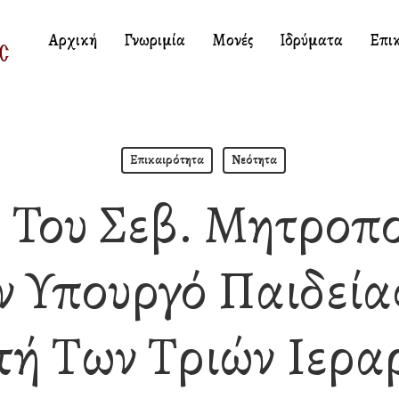
Αρχική
Γνωριμία
Μονές
Ιδρύματα
Επι
Επικαιρότητα
Νεότητα
 Του Σεβ. Μητροπ
ν Υπουργό Παιδείας
τή Των Τριών Ιερα