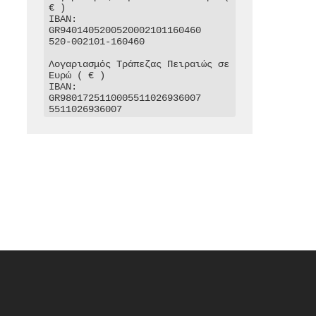
€ )

IBAN: 
GR9401405200520002101160460

520-002101-160460

Λογαριασμός Τράπεζας Πειραιώς σε 
Ευρώ ( € )

IBAN: 
GR9801725110005511026936007

5511026936007