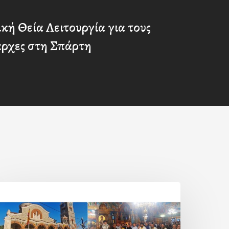
κή Θεία Λειτουργία για τους
άρχες στη Σπάρτη
Η
ορτή
ης