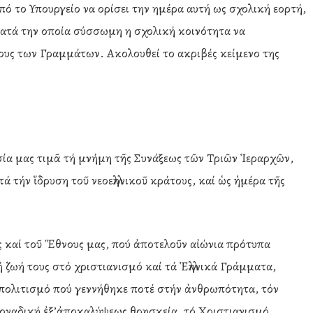
ό το Υπουργείο να ορίσει την ημέρα αυτή ως σχολική εορτή,
 κατά την οποία σύσσωμη η σχολική κοινότητα να
ίους των Γραμμάτων. Ακολουθεί το ακριβές κείμενο της
σία μας τιμᾶ τή μνήμη τῆς Συνάξεως τῶν Τριῶν Ἱεραρχῶν,
ά τήν ἵδρυση τοῦ νεοελληνικοῦ κράτους, καί ὡς ἡμέρα τῆς
 καί τοῦ Ἔθνους μας, πού ἀποτελοῦν αἰώνια πρότυπα
ζωή τους στό χριστιανισμό καί τά Ἑλληνικά Γράμματα,
 πολιτισμό πού γεννήθηκε ποτέ στήν ἀνθρωπότητα, τόν
 μοναδική ἐξ’ἀποκαλύψεως θρησκεία, τό Χριστιανισμό.