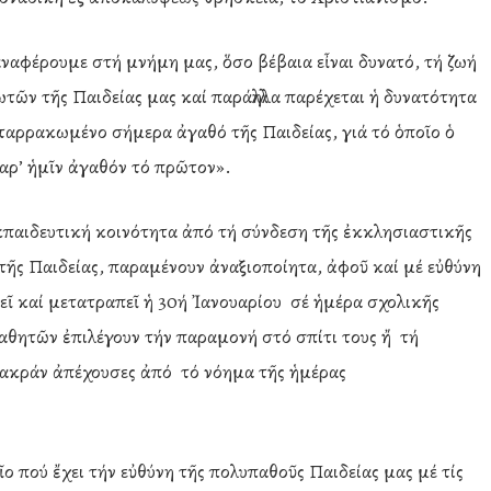
παναφέρουμε στή μνήμη μας, ὅσο βέβαια εἶναι δυνατό, τή ζωή
ῶν τῆς Παιδείας μας καί παράλληλα παρέχεται ἡ δυνατότητα
ταρρακωμένο σήμερα ἀγαθό τῆς Παιδείας, γιά τό ὁποῖο ὁ
παρ’ ἡμῖν ἀγαθόν τό πρῶτον».
κπαιδευτική κοινότητα ἀπό τή σύνδεση τῆς ἐκκλησιαστικῆς
τῆς Παιδείας, παραμένουν ἀναξιοποίητα, ἀφοῦ καί μέ εὐθύνη
εῖ καί μετατραπεῖ ἡ 30ή Ἰανουαρίου σέ ἡμέρα σχολικῆς
μαθητῶν ἐπιλέγουν τήν παραμονή στό σπίτι τους ἤ τή
 μακράν ἀπέχουσες ἀπό τό νόημα τῆς ἡμέρας
ῖο πού ἔχει τήν εὐθύνη τῆς πολυπαθοῦς Παιδείας μας μέ τίς