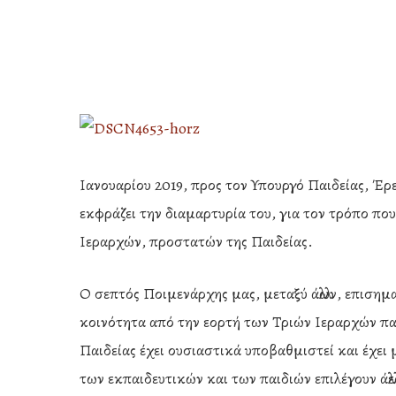
Ιανουαρίου 2019, προς τον Υπουργό Παιδείας, 
εκφράζει την διαμαρτυρία του, για τον τρόπο που
Ιεραρχών, προστατών της Παιδείας.
Ο σεπτός Ποιμενάρχης μας, μεταξύ άλλων, επισημα
κοινότητα από την εορτή των Τριών Ιεραρχών πα
Hit enter to search or ESC to close
Παιδείας έχει ουσιαστικά υποβαθμιστεί και έχει
των εκπαιδευτικών και των παιδιών επιλέγουν άλ