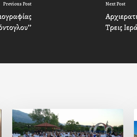
Previous Post
Next Post
ιογραφίας
Αρχιερατι
όντογλου’’
Τρεις Ιερ
Πρόσκληση
προς
ε
τους
τ