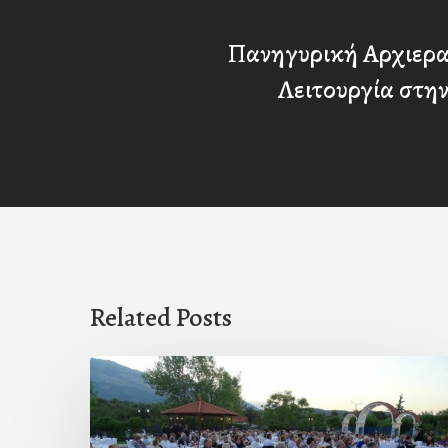
Πανηγυρική Αρχιερα
Λειτουργία στη
Related Posts
Πρόσκληση
προς
τους