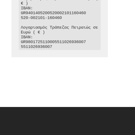
€ )

IBAN: 
GR9401405200520002101160460

520-002101-160460

Λογαριασμός Τράπεζας Πειραιώς σε 
Ευρώ ( € )

IBAN: 
GR9801725110005511026936007

5511026936007