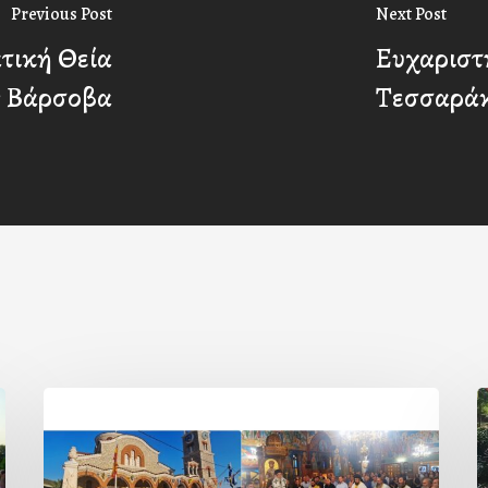
Previous Post
Next Post
τική Θεία
Ευχαριστή
ν Βάρσοβα
Τεσσαράκ
Η
εορτή
τ
της
β