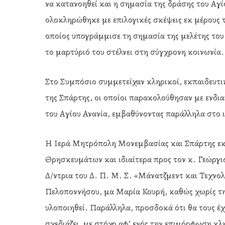
να κατανοηθεί και η σημασία της δράσης του Αγ
ολοκληρώθηκε με επιλογικές σκέψεις εκ μέρους
οποίος υπογράμμισε τη σημασία της μελέτης του 
το μαρτύριό του στέλνει στη σύγχρονη κοινωνία.
Στο Συμπόσιο συμμετείχαν κληρικοί, εκπαιδευτικ
της Σπάρτης, οι οποίοι παρακολούθησαν με ενδιαφ
του Αγίου Ανανία, εμβαθύνοντας παράλληλα στο ι
Η Ιερά Μητρόπολη Μονεμβασίας και Σπάρτης εκφ
Θρησκευμάτων και ιδιαίτερα προς τον κ. Γεώργ
Δ/ντρια του Δ. Π. Μ. Σ. «Μάνατζμεντ και Τεχνο
Πελοποννήσου, μα Μαρία Κουρή, καθώς χωρίς τη
υλοποιηθεί. Παράλληλα, προσδοκά ότι θα τους έχ
σχεδιάζει, με στόχο αφ’ ενός την επιμόρφωση κλ