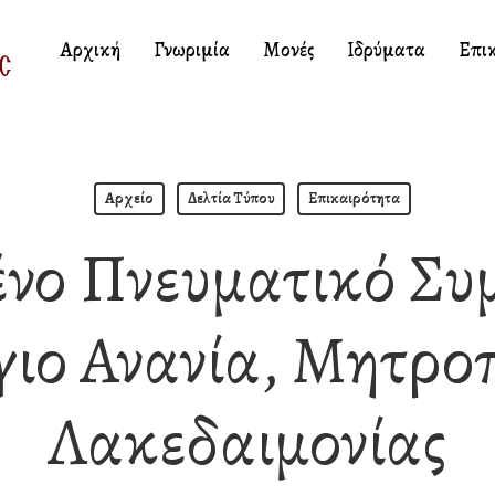
Αρχική
Γνωριμία
Μονές
Ιδρύματα
Επι
Αρχείο
Δελτία Τύπου
Επικαιρότητα
νο Πνευματικό Συ
γιο Ανανία, Μητρο
Λακεδαιμονίας