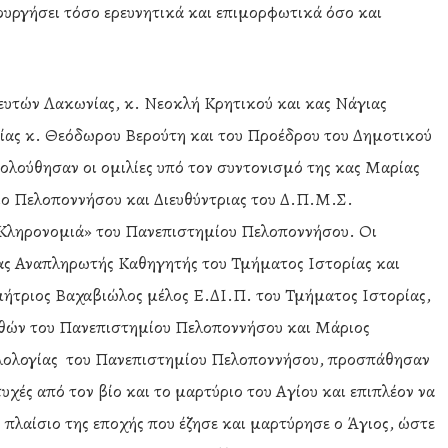
ουργήσει τόσο ερευνητικά και επιμορφωτικά όσο και
ευτών Λακωνίας, κ. Νεοκλή Κρητικού και κας Νάγιας
ίας κ. Θεόδωρου Βερούτη και του Προέδρου του Δημοτικού
λούθησαν οι ομιλίες υπό τον συντονισμό της κας Μαρίας
ο Πελοποννήσου και Διευθύντριας του Δ.Π.Μ.Σ.
 Κληρονομιά» του Πανεπιστημίου Πελοποννήσου. Οι
ας Αναπληρωτής Καθηγητής του Τμήματος Ιστορίας και
μήτριος Βαχαβιώλος μέλος Ε.ΔΙ.Π. του Τμήματος Ιστορίας,
αθών του Πανεπιστημίου Πελοποννήσου και Μάριος
λολογίας του Πανεπιστημίου Πελοποννήσου, προσπάθησαν
τυχές από τον βίο και το μαρτύριο του Αγίου και επιπλέον να
πλαίσιο της εποχής που έζησε και μαρτύρησε ο Άγιος, ώστε