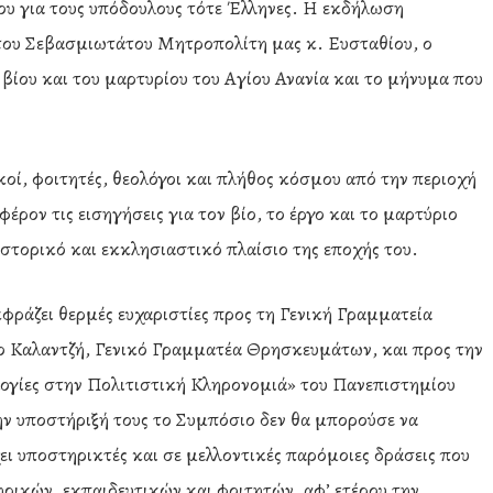
ίου για τους υπόδουλους τότε Έλληνες. Η εκδήλωση
 του Σεβασμιωτάτου Μητροπολίτη μας κ. Ευσταθίου, ο
βίου και του μαρτυρίου του Αγίου Ανανία και το μήνυμα που
οί, φοιτητές, θεολόγοι και πλήθος κόσμου από την περιοχή
έρον τις εισηγήσεις για τον βίο, το έργο και το μαρτύριο
στορικό και εκκλησιαστικό πλαίσιο της εποχής του.
ράζει θερμές ευχαριστίες προς τη Γενική Γραμματεία
ιο Καλαντζή, Γενικό Γραμματέα Θρησκευμάτων, και προς την
λογίες στην Πολιτιστική Κληρονομιά» του Πανεπιστημίου
ν υποστήριξή τους το Συμπόσιο δεν θα μπορούσε να
ει υποστηρικτές και σε μελλοντικές παρόμοιες δράσεις που
ηρικών, εκπαιδευτικών και φοιτητών, αφ’ ετέρου την