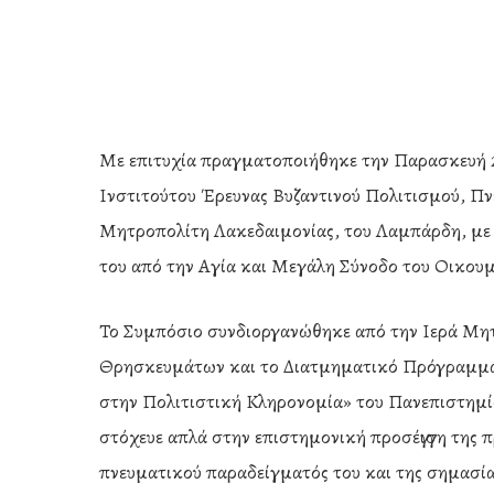
Με επιτυχία πραγματοποιήθηκε την Παρασκευή 2
Ινστιτούτου Έρευνας Βυζαντινού Πολιτισμού, Πν
Μητροπολίτη Λακεδαιμονίας, του Λαμπάρδη, με
του από την Αγία και Μεγάλη Σύνοδο του Οικουμ
Το Συμπόσιο συνδιοργανώθηκε από την Ιερά Μη
Θρησκευμάτων και το Διατμηματικό Πρόγραμμα
στην Πολιτιστική Κληρονομία» του Πανεπιστημ
Hit enter to search or ESC to close
στόχευε απλά στην επιστημονική προσέγγιση της 
πνευματικού παραδείγματός του και της σημασία