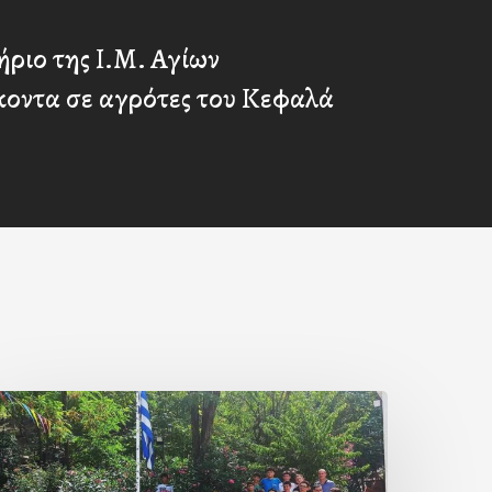
ριο της Ι.Μ. Αγίων
οντα σε αγρότες του Κεφαλά
Με
ην
΄