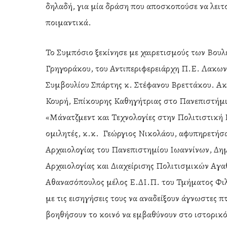
δηλαδή, για μία δράση που αποσκοπούσε να λειτ
ποιμαντικά.
Το Συμπόσιο ξεκίνησε με χαιρετισμούς των Βουλ
Γρηγοράκου, του Αντιπεριφερειάρχη Π.Ε. Λακων
Συμβουλίου Σπάρτης κ. Στέφανου Βρεττάκου. Ακο
Κουρή, Επίκουρης Καθηγήτριας στο Πανεπιστήμι
«Μάνατζμεντ και Τεχνολογίες στην Πολιτιστική
ομιλητές, κ.κ. Γεώργιος Νικολάου, αφυπηρετήσ
Αρχαιολογίας του Πανεπιστημίου Ιωαννίνων, Δη
Αρχαιολογίας και Διαχείρισης Πολιτισμικών Αγ
Αθανασόπουλος μέλος Ε.ΔΙ.Π. του Τμήματος Φι
με τις εισηγήσεις τους να αναδείξουν άγνωστες π
βοηθήσουν το κοινό να εμβαθύνουν στο ιστορικό 