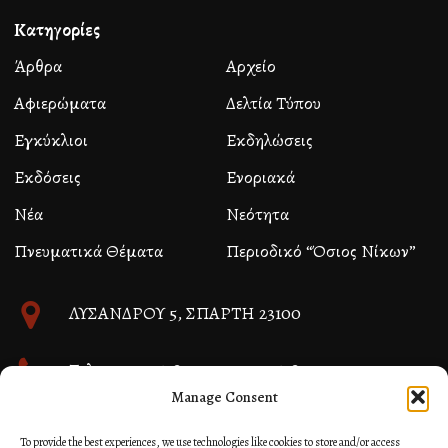
Κατηγορίες
Άρθρα
Αρχείο
Αφιερώματα
Δελτία Τύπου
Εγκύκλιοι
Εκδηλώσεις
Εκδόσεις
Ενοριακά
Νέα
Νεότητα
Πνευματικά Θέματα
Περιοδικό “Όσιος Νίκων”
ΛΥΣΑΝΔΡΟΥ 5, ΣΠΑΡΤΗ 23100
Τηλ. 27310 26580 και 27310 26581
Manage Consent
info@immspartis.gr
To provide the best experiences, we use technologies like cookies to store and/or access