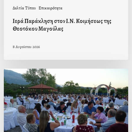
Δελτία Τύπου
Επικαιρότητα
Ιερά Παράκληση στον Ι.Ν. Κοιμήσεως της
Θεοτόκου Μαγούλας
8 Αυγούστου 2026
Πρόσκληση
προς
τους
Ομογενείς
μας