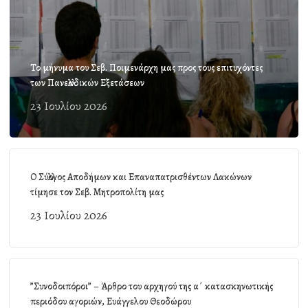
Το μήνυμα του Σεβ. Ποιμενάρχη μας προς τους επιτυχόντες
των Πανελλαδικών Εξετάσεων
23 Ιουλίου 2026
Ο Σύλλογος Αποδήμων και Επαναπατρισθέντων Λακώνων
τίμησε τον Σεβ. Μητροπολίτη μας
23 Ιουλίου 2026
”Συνοδοιπόροι” – Άρθρο του αρχηγού της α΄ κατασκηνωτικής
περιόδου αγοριών, Ευάγγελου Θεοδώρου