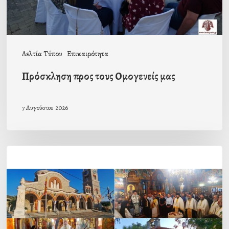
Δελτία Τύπου
Επικαιρότητα
Πρόσκληση προς τους Ομογενείς μας
7 Αυγούστου 2026
Η
εορτή
της
Μεταμορφώσεως
του