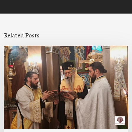
Related Posts
Ιερά
Παράκληση
στον
Ι.Ν.
Κοιμήσεως
της
Θεοτόκου
Μαγούλας