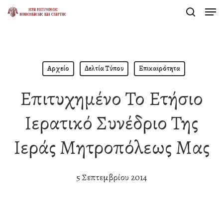
Men
Skip
search
to
Close
main
Menu
content
Αρχείο
Δελτία Τύπου
Επικαιρότητα
Επιτυχημένο Το Ετήσιο
Ιερατικό Συνέδριο Της
Ιεράς Μητροπόλεως Μας
5 Σεπτεμβρίου 2014