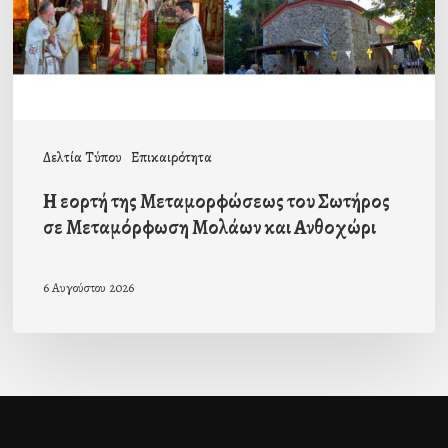
Σωτήρος
σε
Μεταμόρφωση
Μολάων
και
Δελτία Τύπου
Επικαιρότητα
Ανθοχώρι
Η εορτή της Μεταμορφώσεως του Σωτήρος
σε Μεταμόρφωση Μολάων και Ανθοχώρι
6 Αυγούστου 2026