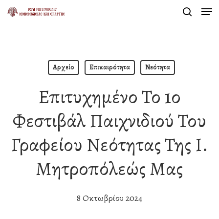
Men
Skip
search
to
Close
main
Menu
content
Αρχείο
Επικαιρότητα
Νεότητα
Επιτυχημένο Το 1ο
Φεστιβάλ Παιχνιδιού Του
Γραφείου Νεότητας Της Ι.
Μητροπόλεώς Μας
8 Οκτωβρίου 2024