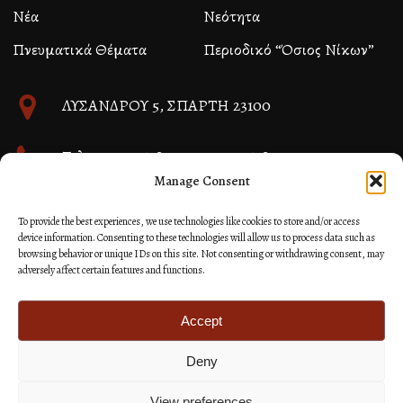
Νέα
Νεότητα
Πνευματικά Θέματα
Περιοδικό “Όσιος Νίκων”
ΛΥΣΑΝΔΡΟΥ 5, ΣΠΑΡΤΗ 23100
Τηλ. 27310 26580 και 27310 26581
Manage Consent
info@immspartis.gr
To provide the best experiences, we use technologies like cookies to store and/or access
device information. Consenting to these technologies will allow us to process data such as
browsing behavior or unique IDs on this site. Not consenting or withdrawing consent, may
adversely affect certain features and functions.
© 2024 ΙΕΡΑ ΜΗΤΡΟΠΟΛΙΣ ΜΟΝΕΜΒΑΣΙΑΣ ΚΑΙ
ΣΠΑΡΤΗΣ
Accept
Deny
Κατασκευή Ιστοσελίδων Site as you GO: Falcon από
Hellenic Technologies
View preferences