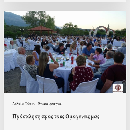
Πρόσκληση
προς
τους
Ομογενείς
μας
Δελτία Τύπου
Επικαιρότητα
Πρόσκληση προς τους Ομογενείς μας