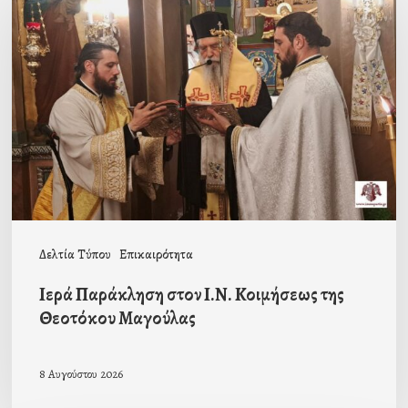
Παράκληση
στον
Ι.Ν.
Κοιμήσεως
της
Θεοτόκου
Μαγούλας
Δελτία Τύπου
Επικαιρότητα
Ιερά Παράκληση στον Ι.Ν. Κοιμήσεως της
Θεοτόκου Μαγούλας
8 Αυγούστου 2026