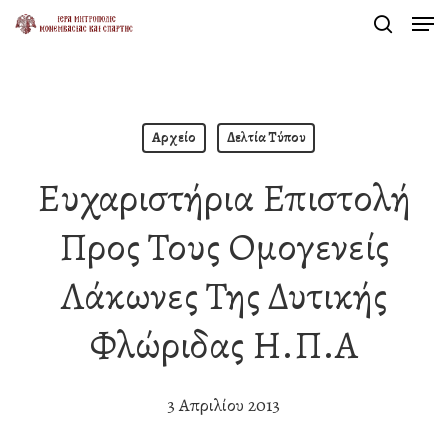
Men
Skip
search
to
Close
main
Menu
content
Αρχείο
Δελτία Τύπου
Ευχαριστήρια Επιστολή
Προς Τους Ομογενείς
Λάκωνες Της Δυτικής
Φλώριδας Η.Π.Α
3 Απριλίου 2013