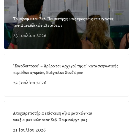
Το μήνυμα του Σεβ. Ποιμενάρχη μας προς τους επιτυχόντες
των Πανελλαδικών Εξετάσεων
23 Ιουλίου 2026
”Συνοδοιπόροι” – Άρθρο του αρχηγού της α΄ κατασκηνωτικής
περιόδου αγοριών, Ευάγγελου Θεοδώρου
22 Ιουλίου 2026
Αποχαιρετιστήρια επίσκεψη αξιωματικών και
υπαξιωματικών στον Σεβ. Ποιμενάρχη μας
21 Ιουλίου 2026