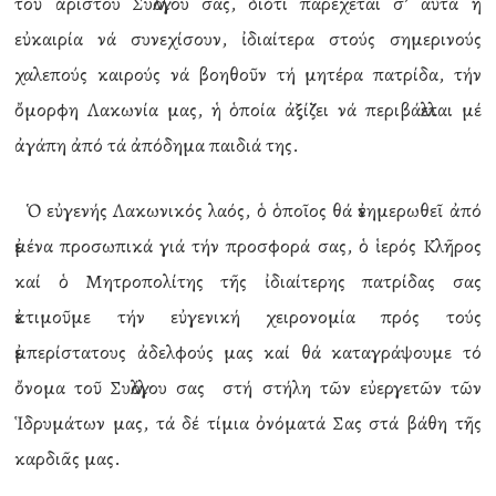
τοῦ ἄριστου Συλλόγου σας, διότι παρέχεται σ’ αὐτά ἡ
εὐκαιρία νά συνεχίσουν, ἰδιαίτερα στούς σημερινούς
χαλεπούς καιρούς νά βοηθοῦν τή μητέρα πατρίδα, τήν
ὄμορφη Λακωνία μας, ἡ ὁποία ἀξίζει νά περιβάλλεται μέ
ἀγάπη ἀπό τά ἀπόδημα παιδιά της.
Ὁ εὐγενής Λακωνικός λαός, ὁ ὁποῖος θά ἐνημερωθεῖ ἀπό
ἐμένα προσωπικά γιά τήν προσφορά σας, ὁ ἱερός Κλῆρος
καί ὁ Μητροπολίτης τῆς ἰδιαίτερης πατρίδας σας
ἐκτιμοῦμε τήν εὐγενική χειρονομία πρός τούς
ἐμπερίστατους ἀδελφούς μας καί θά καταγράψουμε τό
ὄνομα τοῦ Συλλόγου σας στή στήλη τῶν εὐεργετῶν τῶν
Ἱδρυμάτων μας, τά δέ τίμια ὀνόματά Σας στά βάθη τῆς
καρδιᾶς μας.