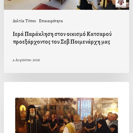
Ποιμενάρχη
μας
Δελτία Τύπου
Επικαιρότητα
Ιερά Παράκληση στον οικισμό Κατσαρού
προεξάρχοντος του Σεβ Ποιμενάρχη μας
4 Αυγούστου 2026
Η
πρώτη
Παράκληση
προς
την