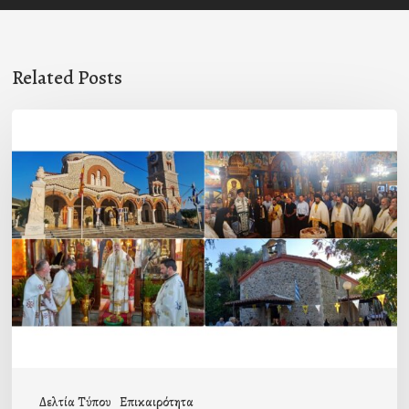
Related Posts
Η
εορτή
της
Μεταμορφώσεως
του
Σωτήρος
σε
Μεταμόρφωση
Μολάων
και
Δελτία Τύπου
Επικαιρότητα