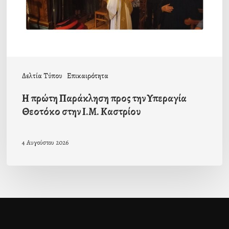
Υπεραγία
Θεοτόκο
στην
Ι.Μ.
Καστρίου
Δελτία Τύπου
Επικαιρότητα
Η πρώτη Παράκληση προς την Υπεραγία
Θεοτόκο στην Ι.Μ. Καστρίου
4 Αυγούστου 2026