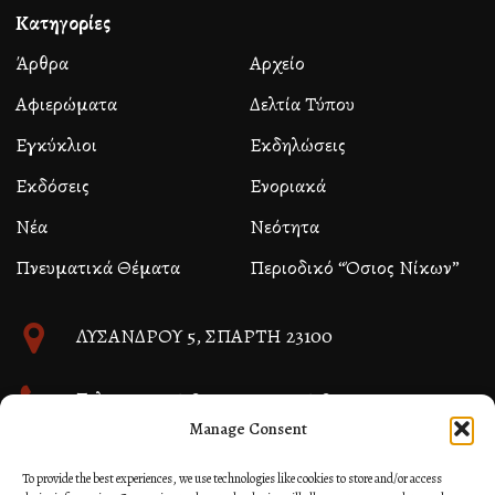
Κατηγορίες
Άρθρα
Αρχείο
Αφιερώματα
Δελτία Τύπου
Εγκύκλιοι
Εκδηλώσεις
Εκδόσεις
Ενοριακά
Νέα
Νεότητα
Πνευματικά Θέματα
Περιοδικό “Όσιος Νίκων”
ΛΥΣΑΝΔΡΟΥ 5, ΣΠΑΡΤΗ 23100
Τηλ. 27310 26580 και 27310 26581
Manage Consent
info@immspartis.gr
To provide the best experiences, we use technologies like cookies to store and/or access