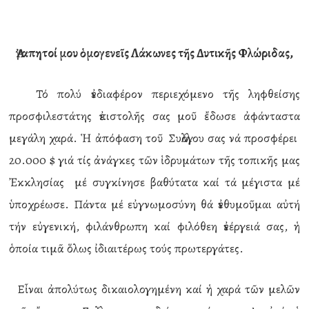
Ἀγαπητοί μου ὁμογενεῖς Λάκωνες τῆς Δυτικῆς Φλώριδας,
Τό πολύ ἐνδιαφέρον περιεχόμενο τῆς ληφθείσης
προσφιλεστάτης ἐπιστολῆς σας μοῦ ἔδωσε ἀφάνταστα
μεγάλη χαρά. Ἡ ἀπόφαση τοῦ Συλλόγου σας νά προσφέρει
20.000 $ γιά τίς ἀνάγκες τῶν ἱδρυμάτων τῆς τοπικῆς μας
Ἐκκλησίας μέ συγκίνησε βαθύτατα καί τά μέγιστα μέ
ὑποχρέωσε. Πάντα μέ εὐγνωμοσύνη θά ἐνθυμοῦμαι αὐτή
τήν εὐγενική, φιλάνθρωπη καί φιλόθεη ἐνέργειά σας, ἡ
ὁποία τιμᾶ ὅλως ἰδιαιτέρως τούς πρωτεργάτες.
Εἶναι ἀπολύτως δικαιολογημένη καί ἡ χαρά τῶν μελῶν