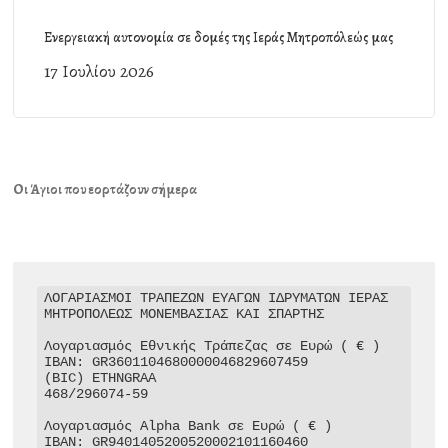
Ενεργειακή αυτονομία σε δομές της Ιεράς Μητροπόλεώς μας
17 Ιουλίου 2026
Οι Άγιοι που εορτάζουν σήμερα
ΛΟΓΑΡΙΑΣΜΟΙ ΤΡΑΠΕΖΩΝ ΕΥΑΓΩΝ ΙΔΡΥΜΑΤΩΝ ΙΕΡΑΣ 
ΜΗΤΡΟΠΟΛΕΩΣ ΜΟΝΕΜΒΑΣΙΑΣ ΚΑΙ ΣΠΑΡΤΗΣ

Λογαριασμός Εθνικής Τράπεζας σε Ευρώ ( € )

IBAN: GR3601104680000046829607459

(BIC) ETHNGRAA

468/296074-59

Λογαριασμός Alpha Bank σε Ευρώ ( € )

IBAN: GR9401405200520002101160460
