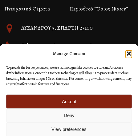
Πνευματικά Θέματα
Περιοδικό “Όσιος Νίκων”
ΛΥΣΑΝΔΡΟΥ 5, ΣΠΑΡΤΗ 23100
Τηλ. 27310 26580 και 27310 26581
Manage Consent
info@immspartis.gr
To provide the best experiences, we use technologies like cookies to store and/or access
device information. Consenting to these technologies will allow us to process data such as
browsing behavior or unique IDs on this site. Not consenting or withdrawing consent, may
adversely affect certain features and functions.
© 2024 ΙΕΡΑ ΜΗΤΡΟΠΟΛΙΣ ΜΟΝΕΜΒΑΣΙΑΣ ΚΑΙ
ΣΠΑΡΤΗΣ
Accept
Deny
Κατασκευή Ιστοσελίδων Site as you GO: Falcon από
Hellenic Technologies
View preferences