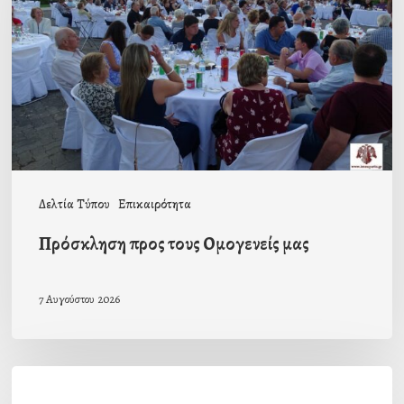
Ομογενείς
μας
Δελτία Τύπου
Επικαιρότητα
Πρόσκληση προς τους Ομογενείς μας
7 Αυγούστου 2026
Η