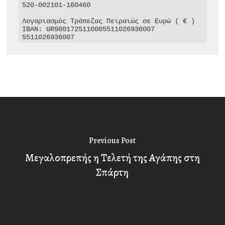
520-002101-160460

Λογαριασμός Τράπεζας Πειραιώς σε Ευρώ ( € )

IBAN: GR9801725110005511026936007

5511026936007
Previous Post
Μεγαλοπρεπής η Τελετή της Αγάπης στη
Σπάρτη