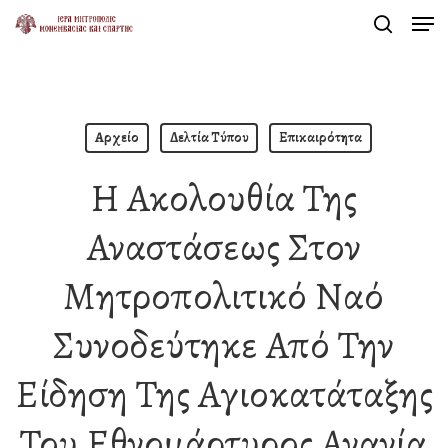
Men
Skip
search
to
Close
main
Menu
content
Αρχείο
Δελτία Τύπου
Επικαιρότητα
Η Ακολουθία Της
Αναστάσεως Στον
Μητροπολιτικό Ναό
Συνοδεύτηκε Από Την
Είδηση Της Αγιοκατάταξης
Του Εθνομάρτυρος Ανανία