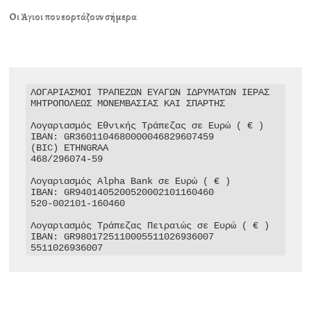
Οι Άγιοι που εορτάζουν σήμερα
ΛΟΓΑΡΙΑΣΜΟΙ ΤΡΑΠΕΖΩΝ ΕΥΑΓΩΝ ΙΔΡΥΜΑΤΩΝ ΙΕΡΑΣ 
ΜΗΤΡΟΠΟΛΕΩΣ ΜΟΝΕΜΒΑΣΙΑΣ ΚΑΙ ΣΠΑΡΤΗΣ

Λογαριασμός Εθνικής Τράπεζας σε Ευρώ ( € )

IBAN: GR3601104680000046829607459

(BIC) ETHNGRAA

468/296074-59

Λογαριασμός Alpha Bank σε Ευρώ ( € )

IBAN: GR9401405200520002101160460

520-002101-160460

Λογαριασμός Τράπεζας Πειραιώς σε Ευρώ ( € )

IBAN: GR9801725110005511026936007

5511026936007