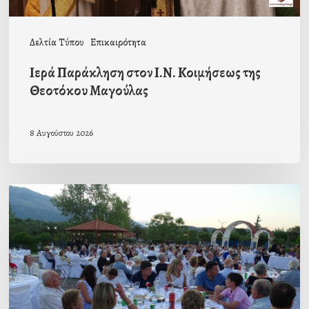
Δελτία Τύπου
Επικαιρότητα
Ιερά Παράκληση στον Ι.Ν. Κοιμήσεως της
Θεοτόκου Μαγούλας
8 Αυγούστου 2026
Πρόσκληση
προς
τους
Ομογενείς
μας