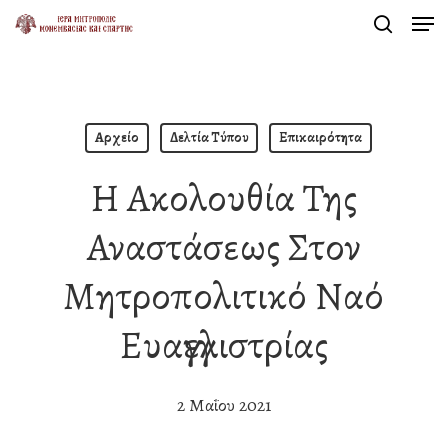
Men
Skip
search
to
Close
main
Menu
content
Αρχείο
Δελτία Τύπου
Επικαιρότητα
Η Ακολουθία Της
Αναστάσεως Στον
Μητροπολιτικό Ναό
Ευαγγελιστρίας
2 Μαΐου 2021