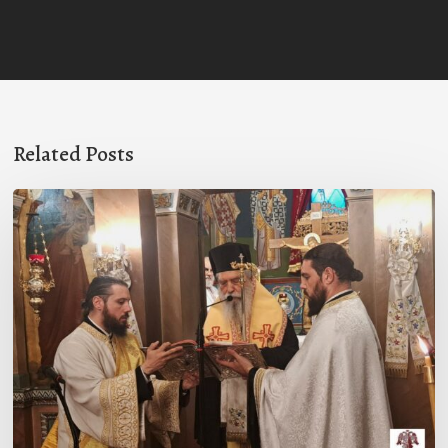
Related Posts
Ιερά
Παράκληση
στον
Ι.Ν.
Κοιμήσεως
της
Θεοτόκου
Μαγούλας