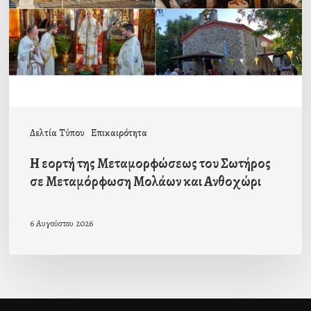
του
Σωτήρος
σε
Μεταμόρφωση
Μολάων
και
Δελτία Τύπου
Επικαιρότητα
Ανθοχώρι
Η εορτή της Μεταμορφώσεως του Σωτήρος
σε Μεταμόρφωση Μολάων και Ανθοχώρι
6 Αυγούστου 2026