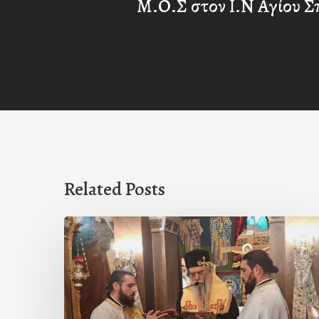
Μ.Ο.Σ στον Ι.Ν Αγίου Σ
Related Posts
Ιερά
Παράκληση
στον
Ι.Ν.
Κοιμήσεως