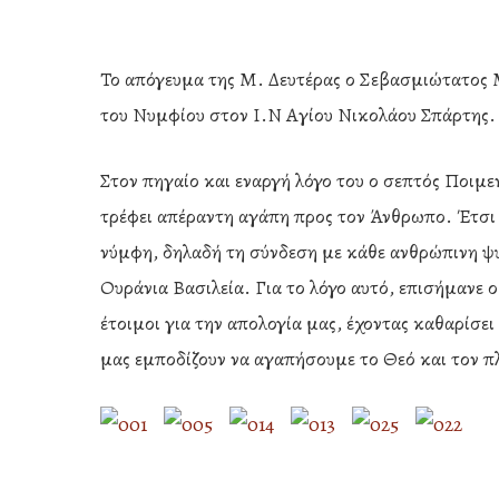
Το απόγευμα της Μ. Δευτέρας ο Σεβασμιώτατος 
του Νυμφίου στον Ι.Ν Αγίου Νικολάου Σπάρτης.
Στον πηγαίο και εναργή λόγο του ο σεπτός Ποιμ
τρέφει απέραντη αγάπη προς τον Άνθρωπο. Έτσι 
νύμφη, δηλαδή τη σύνδεση με κάθε ανθρώπινη ψυ
Ουράνια Βασιλεία. Για το λόγο αυτό, επισήμανε 
έτοιμοι για την απολογία μας, έχοντας καθαρίσει
μας εμποδίζουν να αγαπήσουμε το Θεό και τον π
Hit enter to search or ESC to close