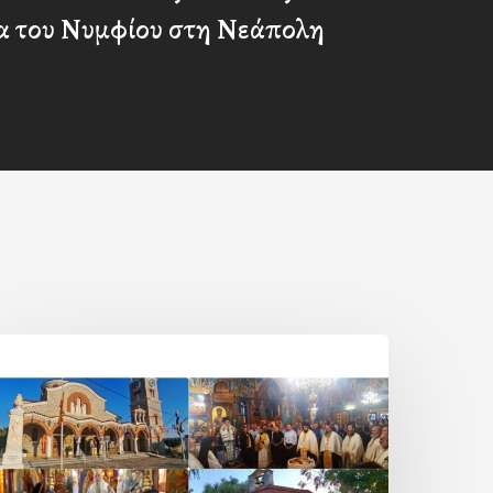
α του Νυμφίου στη Νεάπολη
Η
ορτή
ης
εταμορφώσεως
ου