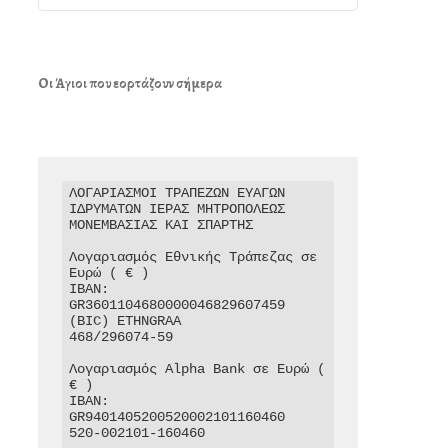
Οι Άγιοι που εορτάζουν σήμερα
ΛΟΓΑΡΙΑΣΜΟΙ ΤΡΑΠΕΖΩΝ ΕΥΑΓΩΝ 
ΙΔΡΥΜΑΤΩΝ ΙΕΡΑΣ ΜΗΤΡΟΠΟΛΕΩΣ 
ΜΟΝΕΜΒΑΣΙΑΣ ΚΑΙ ΣΠΑΡΤΗΣ

Λογαριασμός Εθνικής Τράπεζας σε 
Ευρώ ( € )

IBAN: 
GR3601104680000046829607459

(BIC) ETHNGRAA

468/296074-59

Λογαριασμός Alpha Bank σε Ευρώ ( 
€ )

IBAN: 
GR9401405200520002101160460

520-002101-160460
