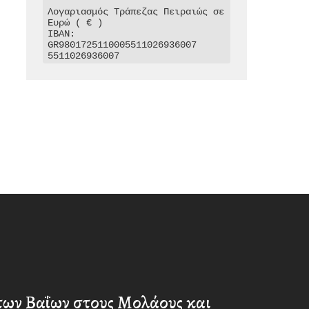
Λογαριασμός Τράπεζας Πειραιώς σε 
Ευρώ ( € )

IBAN: 
GR9801725110005511026936007

5511026936007
των Βαΐων στους Μολάους και