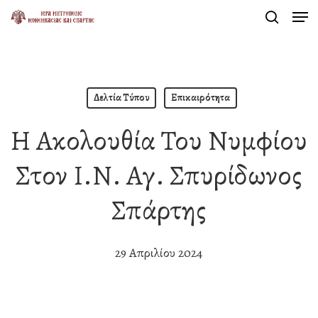
Men
Skip
search
to
Close
main
Menu
content
Δελτία Τύπου
Επικαιρότητα
Η Ακολουθία Του Νυμφίου
Στον Ι.Ν. Αγ. Σπυρίδωνος
Σπάρτης
29 Απριλίου 2024