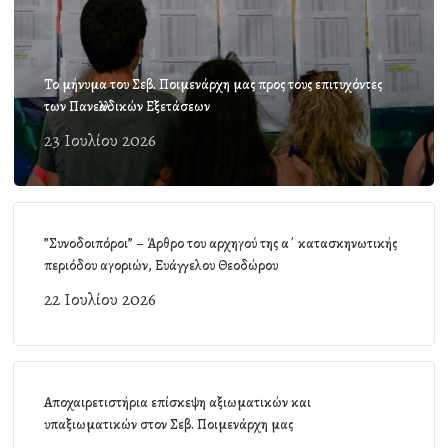
Το μήνυμα του Σεβ. Ποιμενάρχη μας προς τους επιτυχόντες
των Πανελλαδικών Εξετάσεων
23 Ιουλίου 2026
”Συνοδοιπόροι” – Άρθρο του αρχηγού της α΄ κατασκηνωτικής
περιόδου αγοριών, Ευάγγελου Θεοδώρου
22 Ιουλίου 2026
Αποχαιρετιστήρια επίσκεψη αξιωματικών και
υπαξιωματικών στον Σεβ. Ποιμενάρχη μας