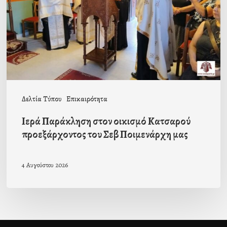
Κατσαρού
προεξάρχοντος
του
Σεβ
Ποιμενάρχη
μας
Δελτία Τύπου
Επικαιρότητα
Ιερά Παράκληση στον οικισμό Κατσαρού
προεξάρχοντος του Σεβ Ποιμενάρχη μας
4 Αυγούστου 2026