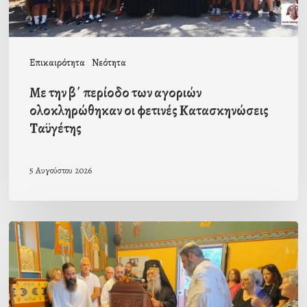
οι
φετινές
Κατασκηνώσεις
Επικαιρότητα
Νεότητα
Ταϋγέτης
Με την β΄ περίοδο των αγοριών
ολοκληρώθηκαν οι φετινές Κατασκηνώσεις
Ταϋγέτης
5 Αυγούστου 2026
Ιερά
Παράκληση
στον
οικισμό