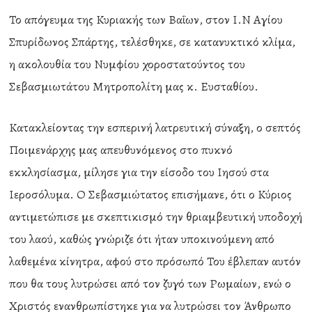
Το απόγευμα της Κυριακής των Βαΐων, στον Ι.Ν Αγίου
Σπυρίδωνος Σπάρτης, τελέσθηκε, σε κατανυκτικό κλίμα,
η ακολουθία του Νυμφίου χοροστατούντος του
Σεβασμιωτάτου Μητροπολίτη μας κ. Ευσταθίου.
Κατακλείοντας την εσπερινή λατρευτική σύναξη, ο σεπτός
Ποιμενάρχης μας απευθυνόμενος στο πυκνό
εκκλησίασμα, μίλησε για την είσοδο του Ιησού στα
Ιεροσόλυμα. Ο Σεβασμιώτατος επισήμανε, ότι ο Κύριος
αντιμετώπισε με σκεπτικισμό την θριαμβευτική υποδοχή
του λαού, καθώς γνώριζε ότι ήταν υποκινούμενη από
λαθεμένα κίνητρα, αφού στο πρόσωπό Του έβλεπαν αυτόν
που θα τους λυτρώσει από τον ζυγό των Ρωμαίων, ενώ ο
Χριστός ενανθρωπίστηκε για να λυτρώσει τον Άνθρωπο