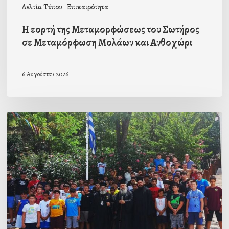
Δελτία Τύπου
Επικαιρότητα
Ανθοχώρι
Η εορτή της Μεταμορφώσεως του Σωτήρος
σε Μεταμόρφωση Μολάων και Ανθοχώρι
6 Αυγούστου 2026
Με
την
β΄
περίοδο
των
αγοριών
ολοκληρώθηκαν