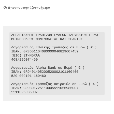
Οι Άγιοι που εορτάζουν σήμερα
ΛΟΓΑΡΙΑΣΜΟΙ ΤΡΑΠΕΖΩΝ ΕΥΑΓΩΝ ΙΔΡΥΜΑΤΩΝ ΙΕΡΑΣ 
ΜΗΤΡΟΠΟΛΕΩΣ ΜΟΝΕΜΒΑΣΙΑΣ ΚΑΙ ΣΠΑΡΤΗΣ

Λογαριασμός Εθνικής Τράπεζας σε Ευρώ ( € )

IBAN: GR3601104680000046829607459

(BIC) ETHNGRAA

468/296074-59

Λογαριασμός Alpha Bank σε Ευρώ ( € )

IBAN: GR9401405200520002101160460

520-002101-160460

Λογαριασμός Τράπεζας Πειραιώς σε Ευρώ ( € )

IBAN: GR9801725110005511026936007

5511026936007