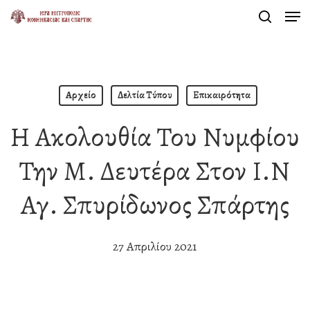
Men
Skip
search
to
Close
main
Menu
content
Αρχείο
Δελτία Τύπου
Επικαιρότητα
Η Ακολουθία Του Νυμφίου
Την Μ. Δευτέρα Στον Ι.Ν
Αγ. Σπυρίδωνος Σπάρτης
27 Απριλίου 2021