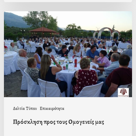
Πρόσκληση
προς
τους
Ομογενείς
μας
Δελτία Τύπου
Επικαιρότητα
Πρόσκληση προς τους Ομογενείς μας