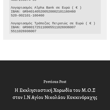
Λογαριασμός Alpha Bank σε Ευρώ ( € )

IBAN: GR9401405200520002101160460

520-002101-160460

Λογαριασμός Τράπεζας Πειραιώς σε Ευρώ ( € )

IBAN: GR9801725110005511026936007

5511026936007
Previous Post
Η Εκκλησιαστική Χορωδία του Μ.Ο.Σ
στον Ι.Ν Αγίου Νικολάου Κοκκινόραχης