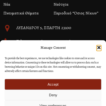
Νέα
Νεότητα
Πνευματικά Θέματα
Περιοδικό “Όσιος Νίκων”
ΛΥΣΑΝΔΡΟΥ 5, ΣΠΑΡΤΗ 23100
Τηλ. 27310 26580 και 27310 26581
Manage Consent
info@immspartis.gr
To provide the best experiences, we use technologies like cookies to store and/or access
device information. Consenting to these technologies will allow us to process data such as
browsing behavior or unique IDs on this site. Not consenting or withdrawing consent, may
adversely affect certain features and functions.
© 2024 ΙΕΡΑ ΜΗΤΡΟΠΟΛΙΣ ΜΟΝΕΜΒΑΣΙΑΣ ΚΑΙ
ΣΠΑΡΤΗΣ
Accept
Deny
Κατασκευή Ιστοσελίδων Site as you GO: Falcon από
Hellenic Technologies
View preferences