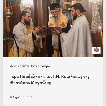
Παράκληση
στον
Ι.Ν.
Κοιμήσεως
της
Θεοτόκου
Μαγούλας
Δελτία Τύπου
Επικαιρότητα
Ιερά Παράκληση στον Ι.Ν. Κοιμήσεως της
Θεοτόκου Μαγούλας
8 Αυγούστου 2026