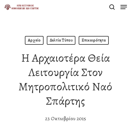
Men
Skip
search
to
Close
main
Menu
content
Αρχείο
Δελτία Τύπου
Επικαιρότητα
Η Αρχαιοτέρα Θεία
Λειτουργία Στον
Μητροπολιτικό Ναό
Σπάρτης
23 Οκτωβρίου 2015