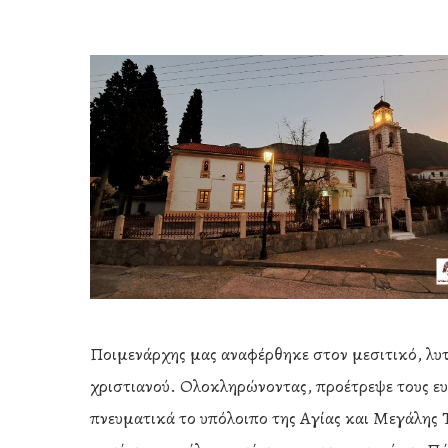
Ποιμενάρχης μας αναφέρθηκε στον μεσιτικό, λυτ
Hit enter to search or ESC to close
χριστιανού. Ολοκληρώνοντας, προέτρεψε τους ευλ
πνευματικά το υπόλοιπο της Αγίας και Μεγάλης Τ