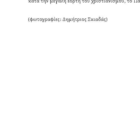
κατά την μεγάλη εορτή του χριστιανισμού, το Π
(φωτογραφίες: Δημήτριος Σκιαδάς)