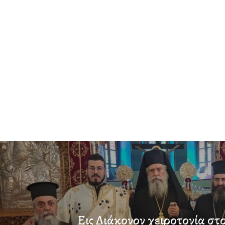
Εις Διάκονον χειροτονία στ