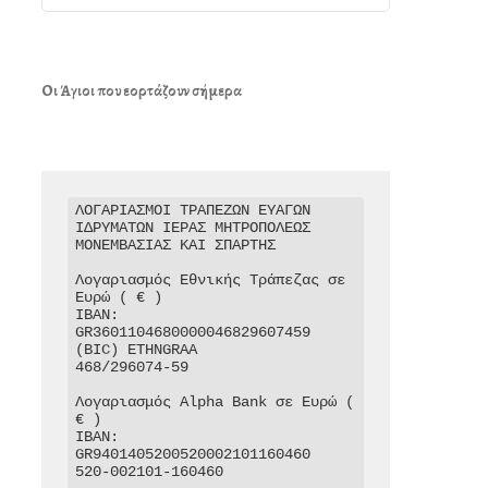
Οι Άγιοι που εορτάζουν σήμερα
ΛΟΓΑΡΙΑΣΜΟΙ ΤΡΑΠΕΖΩΝ ΕΥΑΓΩΝ 
ΙΔΡΥΜΑΤΩΝ ΙΕΡΑΣ ΜΗΤΡΟΠΟΛΕΩΣ 
ΜΟΝΕΜΒΑΣΙΑΣ ΚΑΙ ΣΠΑΡΤΗΣ

Λογαριασμός Εθνικής Τράπεζας σε 
Ευρώ ( € )

IBAN: 
GR3601104680000046829607459

(BIC) ETHNGRAA

468/296074-59

Λογαριασμός Alpha Bank σε Ευρώ ( 
€ )

IBAN: 
GR9401405200520002101160460

520-002101-160460
