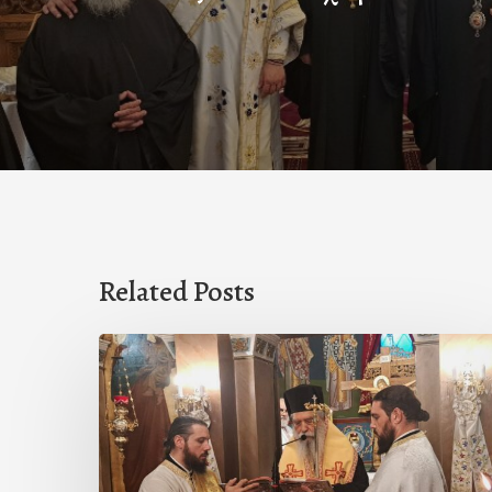
Related Posts
Ιερά
Παράκληση
στον
Ι.Ν.
Κοιμήσεως