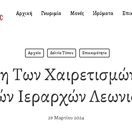
Αρχική
Γνωριμία
Μονές
Ιδρύματα
Επι
Αρχείο
Δελτία Τύπου
Επικαιρότητα
η Των Χαιρετισμών
ών Ιεραρχών Λεωνι
29 Μαρτίου 2024