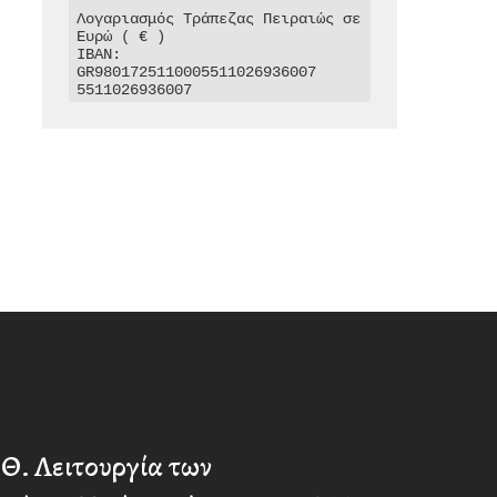
Λογαριασμός Τράπεζας Πειραιώς σε 
Ευρώ ( € )

IBAN: 
GR9801725110005511026936007

5511026936007
Θ. Λειτουργία των