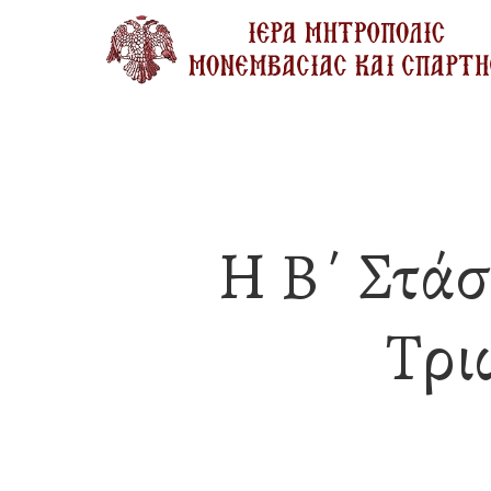
Skip
to
main
content
Η Β΄ Στάσ
Τρι