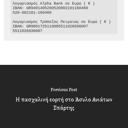
Λογαριασμός Alpha Bank σε Ευρώ ( € )

IBAN: GR9401405200520002101160460

520-002101-160460

Λογαριασμός Τράπεζας Πειραιώς σε Ευρώ ( € )

IBAN: GR9801725110005511026936007

5511026936007
Previous Post
Η πασχαλινή εορτή στο Άσυλο Ανιάτων
Σπάρτης