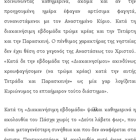
κοινωνώντας καθημερινά, ακόμα και αν την
προηγουμένη ημέρα έφαγαν αρτύσιμα φαγητά,
συνανιστάμενοι με τον Αναστημένο Κύριο. Κατά τη
διακαινήσιμη εβδομάδα τρώμε κρέας και την Τετάρτη
και την Παρασκευή. Ο πένθιμος χαρακτήρας της νηστείας
δεν έχει θέση στο γεγονός της Αναστάσεως του Χριστού.
«Κατά δε την εβδομάδα της «Διακαινησίμου» ακινδύνως
κρεωφαγήσομεν (να τρώμε κρέας) κατά την αυτής
Τετράδα και Παρασκευήν• ως μία γαρ λογίζεται
Κυριώνυμος το επταήμερον τούτο διάστημα».
Κατά τη «Διακαινήσιμη εβδομάδα» ψάλλεται καθημερινά η
ακολουθία του Πάσχα χωρίς το «Δεύτε λάβετε φως», που
είναι μεταγενέστερη συνήθεια και που δεν αναφέρεται στα
έντυπα Πεντηκοστάρια. Η ακολουθία αυτή έγινε κατά