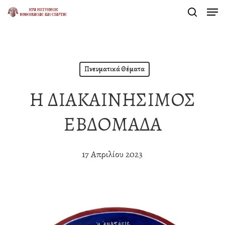
Men
Skip
search
to
Close
main
Menu
content
Πνευματικά Θέματα
Η ΔΙΑΚΑΙΝΗΣΙΜΟΣ
ΕΒΔΟΜΑΔΑ
17 Απριλίου 2023