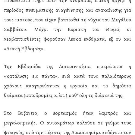
Πιθανότατα πήρε αυτή την ονομασία, επειδή άρχιζε η
περίοδος πνευματικής αναγέννησης και ανακαίνισης για
τους πιστούς, που είχαν βαπτισθεί τη νύχτα του Μεγάλου
Σαββάτου. Μέχρι την Κυριακή του Θωμά, οι
νεοβαπτισθέντες φορούσαν λευκά ενδύματα, εξ ου και
«Λευκή Εβδομάς».
Την Εβδομάδα της Διακαινησίμου επιτρέπεται η
«κατάλυσις εις πάντα», ενώ κατά τους παλαιότερους
χρόνους απαγορεύονταν η εργασία και τα δημόσια
θεάματα (ιπποδρομίες κ.λπ.) καθ’ όλη τη διάρκειά της.
Στο Βυζάντιο, ο εορτασμός ήταν λαμπρός και
μεγαλοπρεπής. Ο αυτοκράτωρ καλούσε σε γεύμα τους
φτωχούς, ενώ την Πέμπτη της Διακαινησίμου εδέχετο τον