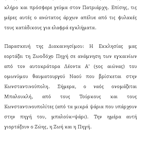
κλήρο και πρόσφερε γεύμα στον Πατριάρχη. Επίσης, τις
μέρες αυτές ο ανώτατος άρχων απέλυε από τις φυλακές
τους κατάδικους για ελαφρά εγκλήματα.
Παρασκευή της Διακαινησίμου: Η Εκκλησίας μας
εορτάζει τη Ζωοδόχο Πηγή σε ανάμνηση των εγκαινίων
από τον αυτοκράτορα Λέοντα Α’ (5ος αιώνας) του
ομωνύμου θαυματουργού Ναού που βρίσκεται στην
Κωνσταντινούπολη. Σήμερα, ο ναός ονομάζεται
Μπαλουκλή, από τους Τούρκους και τους
Κωνσταντινουπολίτες (από τα μικρά ψάρια που υπάρχουν
στην πηγή του, μπαλούκ=ψάρι). Την ημέρα αυτή
γιορτάζουν ο Ζώης, η Ζωή και η Πηγή.