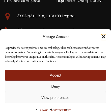
Πνευματικά Θέματα
Περιοδικό “Όσιος Νίκων”
ΛΥΣΑΝΔΡΟΥ 5, ΣΠΑΡΤΗ 23100
Τηλ. 27310 26580 και 27310 26581
Manage Consent
info@immspartis.gr
To provide the best experiences, we use technologies like cookies to store and/or access
device information. Consenting to these technologies will allow us to process data such as
browsing behavior or unique IDs on this site. Not consenting or withdrawing consent, may
adversely affect certain features and functions.
© 2024 ΙΕΡΑ ΜΗΤΡΟΠΟΛΙΣ ΜΟΝΕΜΒΑΣΙΑΣ ΚΑΙ
ΣΠΑΡΤΗΣ
Accept
Deny
Κατασκευή Ιστοσελίδων Site as you GO: Falcon από
Hellenic Technologies
View preferences
Cookie Policy
Privacy Policy