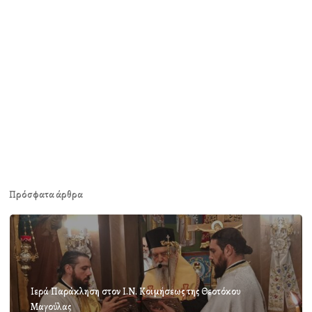
Πρόσφατα άρθρα
Ιερά Παράκληση στον Ι.Ν. Κοιμήσεως της Θεοτόκου
Μαγούλας