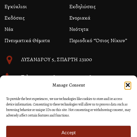
Εγκύκλιοι
Εκδηλώσεις
Εκδόσεις
Ενοριακά
Νέα
Νεότητα
Πνευματικά Θέματα
Περιοδικό “Όσιος Νίκων”
ΛΥΣΑΝΔΡΟΥ 5, ΣΠΑΡΤΗ 23100
Τηλ. 27310 26580 και 27310 26581
Manage Consent
info@immspartis.gr
To provide the best experiences, we use technologies like cookies to store and/or access
device information. Consenting to these technologies will allow us to process data such as
browsing behavior or unique IDs on this site. Not consenting or withdrawing consent, may
adversely affect certain features and functions.
© 2024 ΙΕΡΑ ΜΗΤΡΟΠΟΛΙΣ ΜΟΝΕΜΒΑΣΙΑΣ ΚΑΙ
ΣΠΑΡΤΗΣ
Accept