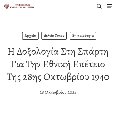
Men
Skip
search
to
Close
main
Menu
content
Αρχείο
Δελτία Τύπου
Επικαιρότητα
Η Δοξολογία Στη Σπάρτη
Για Την Εθνική Επέτειο
Της 28ης Οκτωβρίου 1940
28 Οκτωβρίου 2024