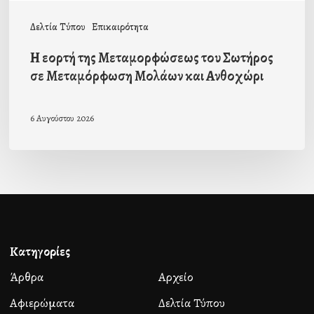
και
Δελτία Τύπου
Επικαιρότητα
Ανθοχώρι
Η εορτή της Μεταμορφώσεως του Σωτήρος
σε Μεταμόρφωση Μολάων και Ανθοχώρι
6 Αυγούστου 2026
Κατηγορίες
Άρθρα
Αρχείο
Αφιερώματα
Δελτία Τύπου