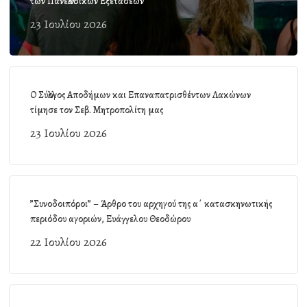
των Πανελλαδικών Εξετάσεων
23 Ιουλίου 2026
Ο Σύλλογος Αποδήμων και Επαναπατρισθέντων Λακώνων
τίμησε τον Σεβ. Μητροπολίτη μας
23 Ιουλίου 2026
”Συνοδοιπόροι” – Άρθρο του αρχηγού της α΄ κατασκηνωτικής
περιόδου αγοριών, Ευάγγελου Θεοδώρου
22 Ιουλίου 2026