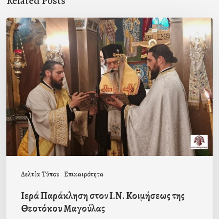
Related Posts
Ιερά
Παράκληση
στον
Ι.Ν.
Κοιμήσεως
της
Θεοτόκου
Μαγούλας
Δελτία Τύπου
Επικαιρότητα
Ιερά Παράκληση στον Ι.Ν. Κοιμήσεως της
Θεοτόκου Μαγούλας