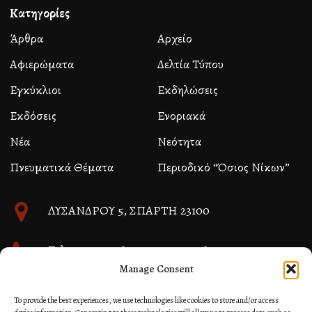
Κατηγορίες
Άρθρα
Αρχείο
Αφιερώματα
Δελτία Τύπου
Εγκύκλιοι
Εκδηλώσεις
Εκδόσεις
Ενοριακά
Νέα
Νεότητα
Πνευματικά Θέματα
Περιοδικό “Όσιος Νίκων”
ΛΥΣΑΝΔΡΟΥ 5, ΣΠΑΡΤΗ 23100
Τηλ. 27310 26580 και 27310 26581
Manage Consent
info@immspartis.gr
To provide the best experiences, we use technologies like cookies to store and/or access