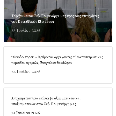
Το μήνυμα του Σεβ. Ποιμενάρχη μας προς τους επιτυχόντες
των Πανελλαδικών Εξετάσεων
23 Ιουλίου 2026
”Συνοδοιπόροι” – Άρθρο του αρχηγού της α΄ κατασκηνωτικής
περιόδου αγοριών, Ευάγγελου Θεοδώρου
22 Ιουλίου 2026
Αποχαιρετιστήρια επίσκεψη αξιωματικών και
υπαξιωματικών στον Σεβ. Ποιμενάρχη μας
21 Ιουλίου 2026