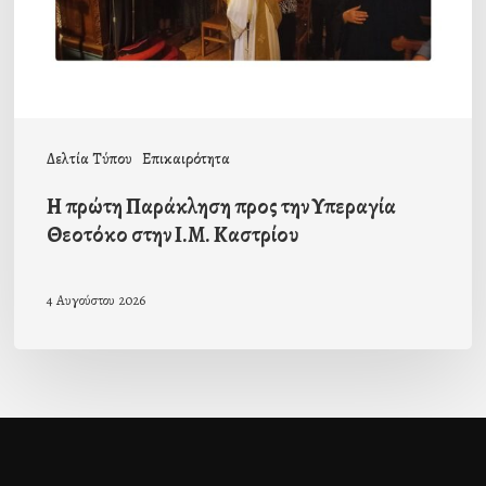
Υπεραγία
Θεοτόκο
στην
Ι.Μ.
Καστρίου
Δελτία Τύπου
Επικαιρότητα
Η πρώτη Παράκληση προς την Υπεραγία
Θεοτόκο στην Ι.Μ. Καστρίου
4 Αυγούστου 2026