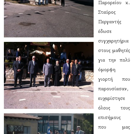
Παρορείου κ.
Σταύρος
Περγαντής
έδωσε
συγχαρητήρια
στους μαθητές
για την πολύ
όμορφη
γιορτή που
παρουσίασαν,
ευχαρίστησε
όλους τους
επισήμους
που μας