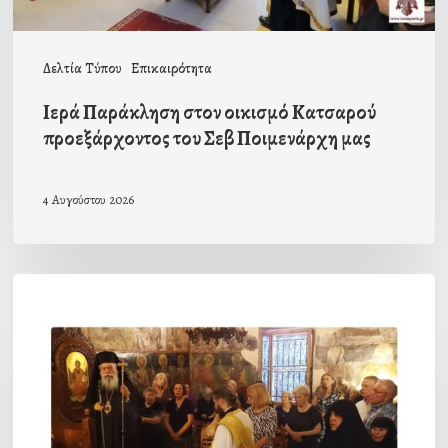
Ποιμενάρχη
μας
Δελτία Τύπου
Επικαιρότητα
Ιερά Παράκληση στον οικισμό Κατσαρού
προεξάρχοντος του Σεβ Ποιμενάρχη μας
4 Αυγούστου 2026
Η
πρώτη
Παράκληση
προς
την