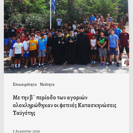
την
β΄
περίοδο
των
αγοριών
ολοκληρώθηκαν
οι
φετινές
Κατασκηνώσεις
Επικαιρότητα
Νεότητα
Ταϋγέτης
Με την β΄ περίοδο των αγοριών
ολοκληρώθηκαν οι φετινές Κατασκηνώσεις
Ταϋγέτης
5 Αυγούστου 2026