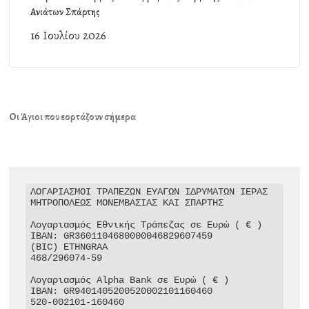
Ανιάτων Σπάρτης
16 Ιουλίου 2026
Οι Άγιοι που εορτάζουν σήμερα
ΛΟΓΑΡΙΑΣΜΟΙ ΤΡΑΠΕΖΩΝ ΕΥΑΓΩΝ ΙΔΡΥΜΑΤΩΝ ΙΕΡΑΣ 
ΜΗΤΡΟΠΟΛΕΩΣ ΜΟΝΕΜΒΑΣΙΑΣ ΚΑΙ ΣΠΑΡΤΗΣ

Λογαριασμός Εθνικής Τράπεζας σε Ευρώ ( € )

IBAN: GR3601104680000046829607459

(BIC) ETHNGRAA

468/296074-59

Λογαριασμός Alpha Bank σε Ευρώ ( € )

IBAN: GR9401405200520002101160460

520-002101-160460
