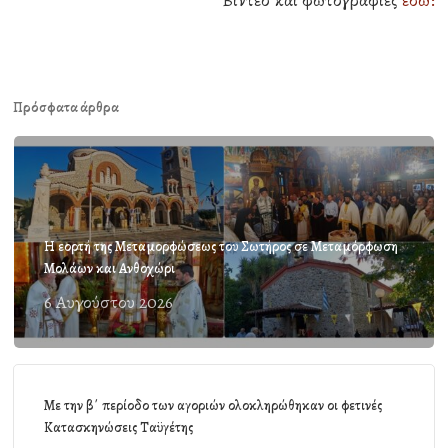
Βίντεο και φωτογραφίες
εδώ:
Πρόσφατα άρθρα
Η εορτή της Μεταμορφώσεως του Σωτήρος σε Μεταμόρφωση
Μολάων και Ανθοχώρι
6 Αυγούστου 2026
Με την β΄ περίοδο των αγοριών ολοκληρώθηκαν οι φετινές
Κατασκηνώσεις Ταϋγέτης