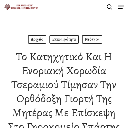
Men
Skip
search
to
Close
main
Menu
content
Αρχείο
Επικαιρότητα
Νεότητα
Το Κατηχητικό Και Η
Ενοριακή Χορωδία
Τσεραμιού Τίμησαν Την
Ορθόδοξη Γιορτή Της
Μητέρας Με Επίσκεψη
Στο Γηροκομείο Σπάρτης