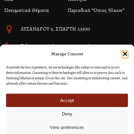
Πνευματικά Θέματα
Περιοδικό “Όσιος Νίκων”
ΛΥΣΑΝΔΡΟΥ 5, ΣΠΑΡΤΗ 23100
Τηλ. 27310 26580 και 27310 26581
Manage Consent
info@immspartis.gr
To provide the best experiences, we use technologies like cookies to store and/or access
device information. Consenting to these technologies will allow us to process data such as
browsing behavior or unique IDs on this site. Not consenting or withdrawing consent, may
adversely affect certain features and functions.
© 2024 ΙΕΡΑ ΜΗΤΡΟΠΟΛΙΣ ΜΟΝΕΜΒΑΣΙΑΣ ΚΑΙ
ΣΠΑΡΤΗΣ
Accept
Deny
Κατασκευή Ιστοσελίδων Site as you GO: Falcon από
Hellenic Technologies
View preferences