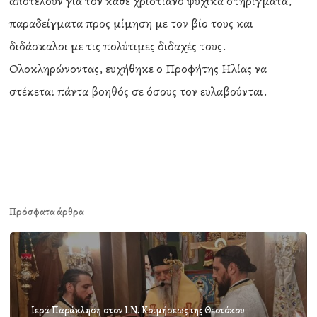
αποτελούν για τον κάθε χριστιανό ψυχικά στηρίγματα,
παραδείγματα προς μίμηση με τον βίο τους και
διδάσκαλοι με τις πολύτιμες διδαχές τους.
Ολοκληρώνοντας, ευχήθηκε ο Προφήτης Ηλίας να
στέκεται πάντα βοηθός σε όσους τον ευλαβούνται.
Πρόσφατα άρθρα
Ιερά Παράκληση στον Ι.Ν. Κοιμήσεως της Θεοτόκου