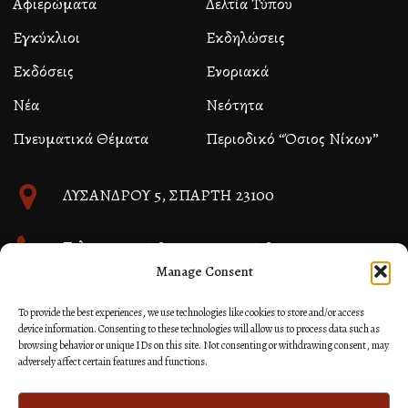
Αφιερώματα
Δελτία Τύπου
Εγκύκλιοι
Εκδηλώσεις
Εκδόσεις
Ενοριακά
Νέα
Νεότητα
Πνευματικά Θέματα
Περιοδικό “Όσιος Νίκων”
ΛΥΣΑΝΔΡΟΥ 5, ΣΠΑΡΤΗ 23100
Τηλ. 27310 26580 και 27310 26581
Manage Consent
info@immspartis.gr
To provide the best experiences, we use technologies like cookies to store and/or access
device information. Consenting to these technologies will allow us to process data such as
browsing behavior or unique IDs on this site. Not consenting or withdrawing consent, may
adversely affect certain features and functions.
© 2024 ΙΕΡΑ ΜΗΤΡΟΠΟΛΙΣ ΜΟΝΕΜΒΑΣΙΑΣ ΚΑΙ