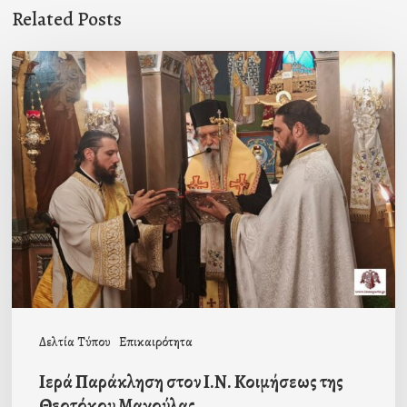
Related Posts
Ιερά
Παράκληση
στον
Ι.Ν.
Κοιμήσεως
της
Θεοτόκου
Μαγούλας
Δελτία Τύπου
Επικαιρότητα
Ιερά Παράκληση στον Ι.Ν. Κοιμήσεως της
Θεοτόκου Μαγούλας