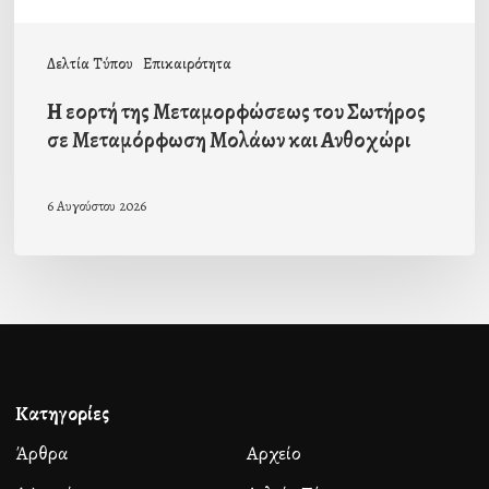
Μολάων
και
Δελτία Τύπου
Επικαιρότητα
Ανθοχώρι
Η εορτή της Μεταμορφώσεως του Σωτήρος
σε Μεταμόρφωση Μολάων και Ανθοχώρι
6 Αυγούστου 2026
Κατηγορίες
Άρθρα
Αρχείο