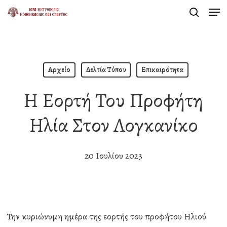
Men
Skip
search
to
Close
main
Menu
content
Αρχείο
Δελτία Τύπου
Επικαιρότητα
Η Εορτή Του Προφήτη
Ηλία Στον Λογκανίκο
20 Ιουλίου 2023
Την κυριώνυμη ημέρα της εορτής του προφήτου Ηλιού