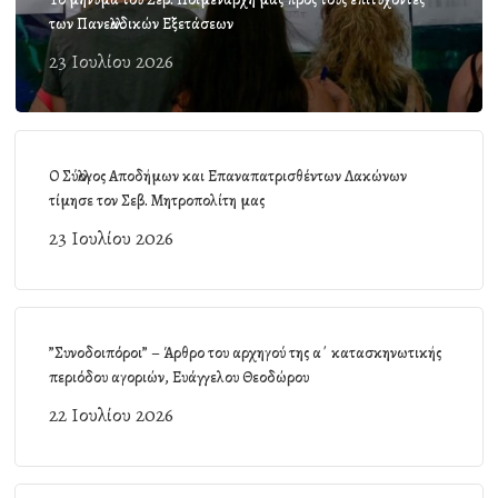
των Πανελλαδικών Εξετάσεων
23 Ιουλίου 2026
Ο Σύλλογος Αποδήμων και Επαναπατρισθέντων Λακώνων
τίμησε τον Σεβ. Μητροπολίτη μας
23 Ιουλίου 2026
”Συνοδοιπόροι” – Άρθρο του αρχηγού της α΄ κατασκηνωτικής
περιόδου αγοριών, Ευάγγελου Θεοδώρου
22 Ιουλίου 2026