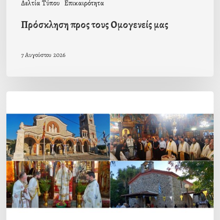
Δελτία Τύπου
Επικαιρότητα
Πρόσκληση προς τους Ομογενείς μας
7 Αυγούστου 2026
Η
εορτή
της
Μεταμορφώσεως
του
Σωτήρος
σε
Μεταμόρφωση