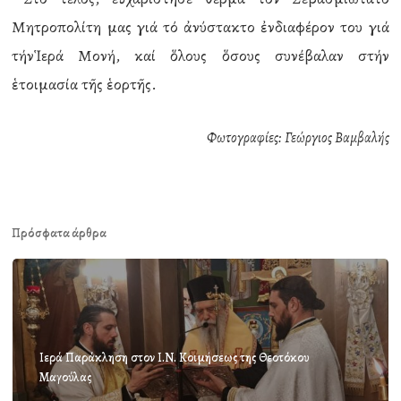
Μητροπολίτη μας γιά τό ἀνύστακτο ἐνδιαφέρον του γιά
τήνἹερά Μονή, καί ὅλους ὅσους συνέβαλαν στήν
ἑτοιμασία τῆς ἑορτῆς.
Φωτογραφίες: Γεώργιος Βαμβαλής
Πρόσφατα άρθρα
Ιερά Παράκληση στον Ι.Ν. Κοιμήσεως της Θεοτόκου
Μαγούλας