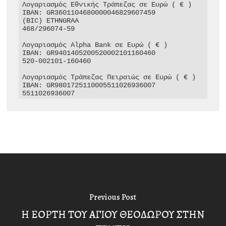
Λογαριασμός Εθνικής Τράπεζας σε Ευρώ ( € )

IBAN: GR3601104680000046829607459

(BIC) ETHNGRAA

468/296074-59

Λογαριασμός Alpha Bank σε Ευρώ ( € )

IBAN: GR9401405200520002101160460

520-002101-160460

Λογαριασμός Τράπεζας Πειραιώς σε Ευρώ ( € )

IBAN: GR9801725110005511026936007

5511026936007
Previous Post
Η ΕΟΡΤΗ ΤΟΥ ΑΓΙΟΥ ΘΕΟΔΩΡΟΥ ΣΤΗΝ