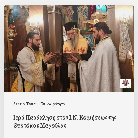
Ιερά
Παράκληση
στον
Ι.Ν.
Κοιμήσεως
της
Θεοτόκου
Μαγούλας
Δελτία Τύπου
Επικαιρότητα
Ιερά Παράκληση στον Ι.Ν. Κοιμήσεως της
Θεοτόκου Μαγούλας