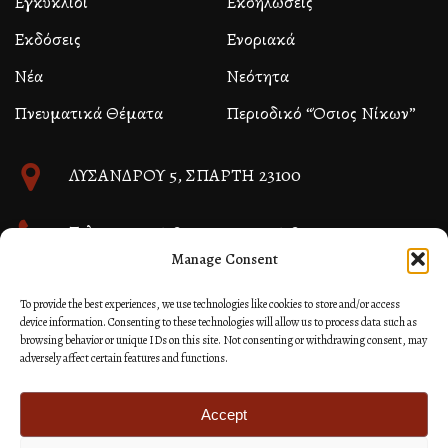
Εγκύκλιοι
Εκδηλώσεις
Εκδόσεις
Ενοριακά
Νέα
Νεότητα
Πνευματικά Θέματα
Περιοδικό “Όσιος Νίκων”
ΛΥΣΑΝΔΡΟΥ 5, ΣΠΑΡΤΗ 23100
Τηλ. 27310 26580 και 27310 26581
Manage Consent
info@immspartis.gr
To provide the best experiences, we use technologies like cookies to store and/or access
device information. Consenting to these technologies will allow us to process data such as
browsing behavior or unique IDs on this site. Not consenting or withdrawing consent, may
adversely affect certain features and functions.
© 2024 ΙΕΡΑ ΜΗΤΡΟΠΟΛΙΣ ΜΟΝΕΜΒΑΣΙΑΣ ΚΑΙ
ΣΠΑΡΤΗΣ
Accept