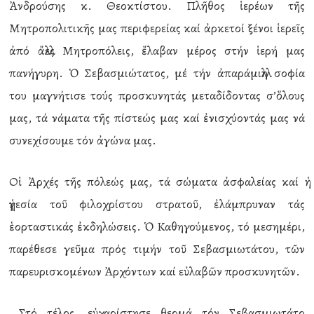
Ἀνδρούσης κ. Θεοκτίστου. Πλῆθος ἱερέων τῆς
Μητροπολιτικῆς μας περιφερείας καί ἀρκετοί ξένοι ἱερεῖς
ἀπό ἄλλες Μητροπόλεις, ἔλαβαν μέρος στήν ἱερή μας
πανήγυρη. Ὁ Σεβασμιώτατος, μέ τήν ἀπαράμιλλη σοφία
του μαγνήτισε τούς προσκυνητάς μεταδίδοντας σ’ὅλους
μας, τά νάματα τῆς πίστεώς μας καί ἐνισχύοντάς μας νά
συνεχίσουμε τόν ἀγώνα μας.
Οἱ Ἀρχές τῆς πόλεώς μας, τά σώματα ἀσφαλείας καί ἡ
ἡγεσία τοῦ φιλοχρίστου στρατοῦ, ἐλάμπρυναν τάς
ἑορταστικάς ἐκδηλώσεις. Ὁ Καθηγούμενος, τό μεσημέρι,
παρέθεσε γεῦμα πρός τιμήν τοῦ Σεβασμιωτάτου, τῶν
παρευρισκομένων Ἀρχόντων καί εὐλαβῶν προσκυνητῶν.
Στό τέλος, εὐχαρίστησε θερμά τόν Σεβασμιωτάτο