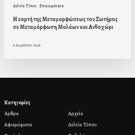
και
Δελτία Τύπου
Επικαιρότητα
Ανθοχώρι
Η εορτή της Μεταμορφώσεως του Σωτήρος
σε Μεταμόρφωση Μολάων και Ανθοχώρι
6 Αυγούστου 2026
Κατηγορίες
Άρθρα
Αρχείο
Αφιερώματα
Δελτία Τύπου