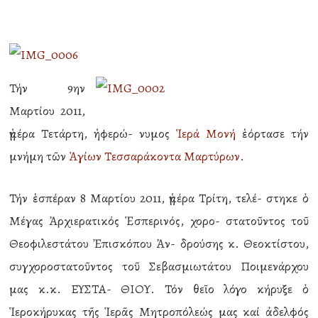
Τήν 9ην
Μαρτίου 2011,
ἡμέρα Τετάρτη, ἡ φερώ- νυμος
Ἱερά Μονή
ἑόρτασε τήν
μνήμη τῶν
Ἁγίων Τεσσαράκοντα Μαρτύρων.
Τήν ἑσπέραν 8 Μαρτίου 2011, ἡμέρα Τρίτη, τελέ- στηκε ὁ
Μέγας Ἀρχιερατικός Ἑσπερινός, χορο- στατοῦντος τοῦ
Θεοφιλεστάτου Ἐπισκόπου Ἀν- δρούσης κ. Θεοκτίστου,
συγχοροστατοῦντος τοῦ Σεβασμιωτάτου Ποιμενάρχου
μας κ.κ. ΕΥΣΤΑ- ΘΙΟΥ. Τόν θεῖο λόγο κήρυξε ὁ
Ἱεροκήρυκας τῆς Ἱερᾶς Μητροπόλεώς μας καί ἀδελφός