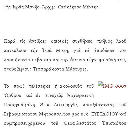
τῆς Ἱερᾶς Μονῆς, Ἀρχιμ. Θεόκλητος Μέντης.
Παρά τίς ἀντίξοες καιρικές συνθῆκες, πλῆθος λαοῦ
κατέκλυσε τήν Ἱερά Μονή, γιά νά ἀποδώσει τόν
προσήκοντα σεβασμό καί τήν δέουσα εὐγνωμοσύνη του,
στούς Ἁγίους Τεσσαράκοντα Μάρτυρες.
Τό πρωί τελέστηκε ἡ ἀκολουθία τοῦ
Ὄρθρου καί ἐν συνεχείᾳ Ἀρχιερατική
Προηγιασμένη Θεία Λειτουργία, προεξάρχοντος τοῦ
Σεβασμιωτάτου Μητροπολίτου μας κ.κ. ΕΥΣΤΑΘΙΟΥ καί
συμπροσευχομένου τοῦ Θεοφιλεστάτου Ἐπισκόπου