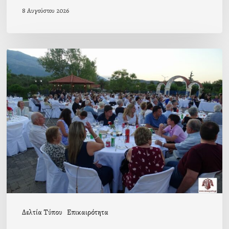
8 Αυγούστου 2026
Πρόσκληση
προς
τους
Ομογενείς
μας
Δελτία Τύπου
Επικαιρότητα