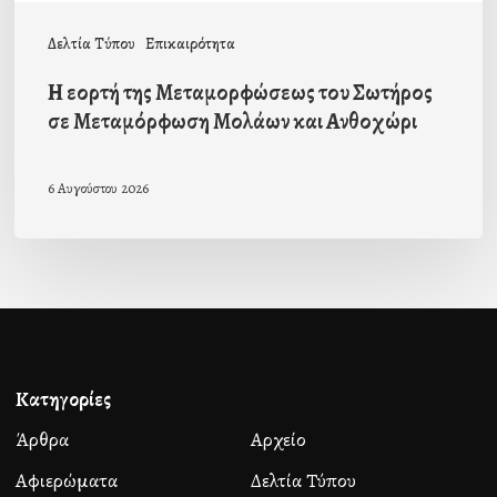
και
Δελτία Τύπου
Επικαιρότητα
Ανθοχώρι
Η εορτή της Μεταμορφώσεως του Σωτήρος
σε Μεταμόρφωση Μολάων και Ανθοχώρι
6 Αυγούστου 2026
Κατηγορίες
Άρθρα
Αρχείο
Αφιερώματα
Δελτία Τύπου