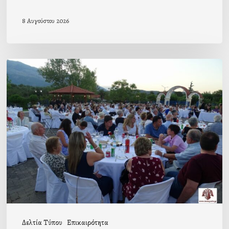
8 Αυγούστου 2026
Πρόσκληση
προς
τους
Ομογενείς
μας
Δελτία Τύπου
Επικαιρότητα