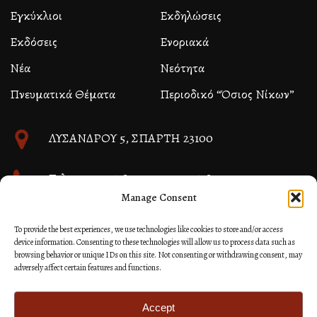
Εγκύκλιοι
Εκδηλώσεις
Εκδόσεις
Ενοριακά
Νέα
Νεότητα
Πνευματικά Θέματα
Περιοδικό “Όσιος Νίκων”
ΛΥΣΑΝΔΡΟΥ 5, ΣΠΑΡΤΗ 23100
Τηλ. 27310 26580 και 27310 26581
Manage Consent
info@immspartis.gr
To provide the best experiences, we use technologies like cookies to store and/or access
device information. Consenting to these technologies will allow us to process data such as
browsing behavior or unique IDs on this site. Not consenting or withdrawing consent, may
adversely affect certain features and functions.
© 2024 ΙΕΡΑ ΜΗΤΡΟΠΟΛΙΣ ΜΟΝΕΜΒΑΣΙΑΣ ΚΑΙ
ΣΠΑΡΤΗΣ
Accept