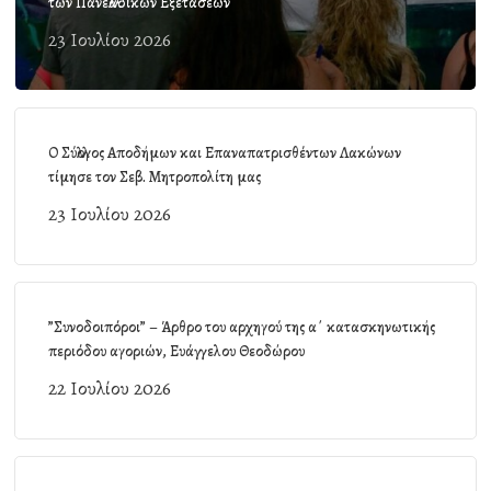
των Πανελλαδικών Εξετάσεων
23 Ιουλίου 2026
Ο Σύλλογος Αποδήμων και Επαναπατρισθέντων Λακώνων
τίμησε τον Σεβ. Μητροπολίτη μας
23 Ιουλίου 2026
”Συνοδοιπόροι” – Άρθρο του αρχηγού της α΄ κατασκηνωτικής
περιόδου αγοριών, Ευάγγελου Θεοδώρου
22 Ιουλίου 2026