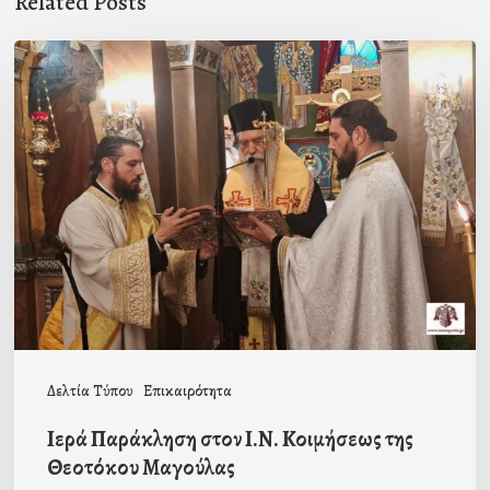
Related Posts
Ιερά
Παράκληση
στον
Ι.Ν.
Κοιμήσεως
της
Θεοτόκου
Μαγούλας
Δελτία Τύπου
Επικαιρότητα
Ιερά Παράκληση στον Ι.Ν. Κοιμήσεως της
Θεοτόκου Μαγούλας