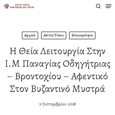
Men
Skip
search
to
Close
main
Menu
content
Αρχείο
Δελτία Τύπου
Επικαιρότητα
Η Θεία Λειτουργία Στην
Ι.Μ Παναγίας Οδηγήτριας
– Βροντοχίου – Αφεντικό
Στον Βυζαντινό Μυστρά
9 Σεπτεμβρίου 2018