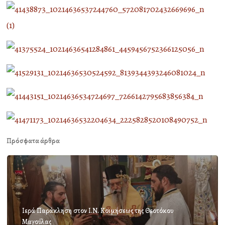
Πρόσφατα άρθρα
Ιερά Παράκληση στον Ι.Ν. Κοιμήσεως της Θεοτόκου
Μαγούλας