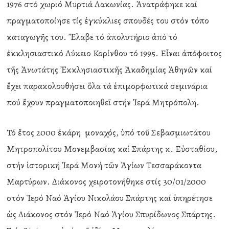
1976 στό χωριό Μυρτιά Λακωνίας. Ἀνατράφηκε καί
πραγματοποίησε τίς ἐγκύκλιες σπουδές του στόν τόπο
καταγωγῆς του. Ἔλαβε τό ἀπολυτήριο ἀπό τό
ἐκκλησιαστικό Λύκειο Κορίνθου τό 1995. Εἶναι ἀπόφοιτος
τῆς Ἀνωτάτης Ἐκκλησιαστικῆς Ἀκαδημίας Ἀθηνῶν καί
ἔχει παρακολουθήσει ὅλα τά ἐπιμορφωτικά σεμινάρια
πού ἔχουν πραγματοποιηθεῖ στήν Ἱερά Μητρόπολη.
Τό ἔτος 2000 ἐκάρη μοναχός, ὑπό τοῦ Σεβασμιωτάτου
Μητροπολίτου Μονεμβασίας καί Σπάρτης κ. Εὐσταθίου,
στήν ἱστορική Ἱερά Μονή τῶν Ἁγίων Τεσσαράκοντα
Μαρτύρων. Διάκονος χειροτονήθηκε στίς 30/01/2000
στόν Ἱερό Ναό Ἁγίου Νικολάου Σπάρτης καί ὑπηρέτησε
ὡς Διάκονος στόν Ἱερό Ναό Ἁγίου Σπυρίδωνος Σπάρτης.