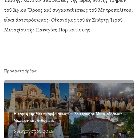
Ἐπίσης, κατόπιν ἀποφάσεως τῆς Ἱερᾶς Μονῆς Ἰβήρων
τοῦ Ἁγίου Ὄρους καί συγκαταθέσεως τοῦ Μητροπολίτου,
εἶναι ἀντιπρόσωπος-Οἰκονόμος τοῦ ἐν Σπάρτῃ Ἱεροῦ
Μετοχίου τῆς Παναγίας Πορταϊτίσσης.
Πρόσφατα άρθρα
Η εορτή της Μεταμορφώσεως του Σωτήρος σε Μεταμόρφωση
Μολάων και Ανθοχώρι
6 Αυγούστου 2026