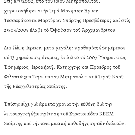
Στίς 8/3/2002, ὑπό τοῦ ἰδίου Μητροπολίτου,
χειροτονήθηκε στήν Ἱερά Μονή τῶν Ἁγίων
Τεσσαράκοντα Μαρτύρων Σπάρτης Πρεσβύτερος καί στίς
25/03/2009 ἔλαβε τό Ὀφφίκιον τοῦ Ἀρχιμανδρίτου.
Διά ἔλλειψη Ἱερέων, μετά μεγάλης προθυμίας ἐφημέρευσε
σέ 13 χηρεύουσες ἐνορίες, ἐνώ ἀπό τό 2007 Ὑπηρετεῖ ὡς
Ἐφημέριος, Ἱεροκήρυξ, Κατηχητής καί Πρόεδρος τοῦ
Φιλοπτώχου Ταμείου τοῦ Μητροπολιτικοῦ Ἱεροῦ Ναοῦ
τῆς Εὐαγγελιστρίας Σπάρτης.
Ἐπίσης εἶχε γιά ἀρκετά χρόνια τήν εὐθύνη διά τήν
λειτουργική ἐξυπηρέτηση τοῦ Στρατοπέδου ΚΕΕΜ
Σπάρτης καί τήν πνευματική καθοδήγηση τῶν ὁπλιτῶν.