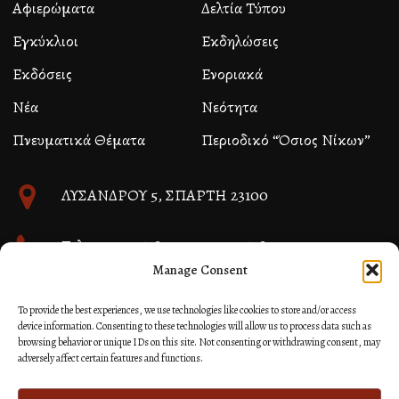
Αφιερώματα
Δελτία Τύπου
Εγκύκλιοι
Εκδηλώσεις
Εκδόσεις
Ενοριακά
Νέα
Νεότητα
Πνευματικά Θέματα
Περιοδικό “Όσιος Νίκων”
ΛΥΣΑΝΔΡΟΥ 5, ΣΠΑΡΤΗ 23100
Τηλ. 27310 26580 και 27310 26581
Manage Consent
info@immspartis.gr
To provide the best experiences, we use technologies like cookies to store and/or access
device information. Consenting to these technologies will allow us to process data such as
browsing behavior or unique IDs on this site. Not consenting or withdrawing consent, may
adversely affect certain features and functions.
© 2024 ΙΕΡΑ ΜΗΤΡΟΠΟΛΙΣ ΜΟΝΕΜΒΑΣΙΑΣ ΚΑΙ