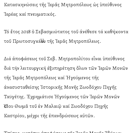
Κατασκηνώσεις τῆς Ἱερᾶς Μητροπόλεως ὡς ὑπεύθυνος
Ἱερέας καί πνευματικός.
Τό ἔτος 2018 ὁ Σεβασμιώτατος τοῦ ἀνέθεσε τά καθήκοντα
τοῦ Πρωτοσυγκέλλου τῆς Ἱερᾶς Μητροπόλεως.
Διά ἀποφάσεως τοῦ Σεβ. Μητροπολίτου εἶναι ὑπεύθυνος
διά τήν λειτουργική ἐξυπηρέτηση ὅλων τῶν Ἱερῶν Μονῶν
τῆς Ἱερᾶς Μητροπόλεως καί Ἡγούμενος τῆς
ἀνασυσταθείσης Ἱστορικῆς Μονῆς Ζωοδόχου Πηγῆς
Ταϋγέτης. Ἐχρημάτισε Ἡγούμενος τῶν Ἱερῶν Μονῶν
Ὁσίου Θωμᾶ τοῦ ἐν Μαλαιῷ καί Ζωοδόχου Πηγῆς
Καστρίου, μέχρι τῆς ἐπανδρώσεως αὐτῶν.