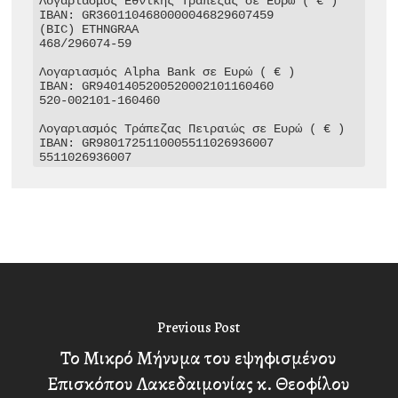
Λογαριασμός Εθνικής Τράπεζας σε Ευρώ ( € )

IBAN: GR3601104680000046829607459

(BIC) ETHNGRAA

468/296074-59

Λογαριασμός Alpha Bank σε Ευρώ ( € )

IBAN: GR9401405200520002101160460

520-002101-160460

Λογαριασμός Τράπεζας Πειραιώς σε Ευρώ ( € )

IBAN: GR9801725110005511026936007

5511026936007
Previous Post
Το Μικρό Μήνυμα του εψηφισμένου
Επισκόπου Λακεδαιμονίας κ. Θεοφίλου