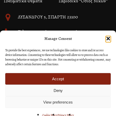
Πνευματικά Θέματα
Περιοδικό “Όσιος Νίκων”
ΛΥΣΑΝΔΡΟΥ 5, ΣΠΑΡΤΗ 23100
Τηλ. 27310 26580 και 27310 26581
Manage Consent
info@immspartis.gr
To provide the best experiences, we use technologies like cookies to store and/or access
device information. Consenting to these technologies will allow us to process data such as
browsing behavior or unique IDs on this site. Not consenting or withdrawing consent, may
adversely affect certain features and functions.
© 2024 ΙΕΡΑ ΜΗΤΡΟΠΟΛΙΣ ΜΟΝΕΜΒΑΣΙΑΣ ΚΑΙ
ΣΠΑΡΤΗΣ
Accept
Deny
Κατασκευή Ιστοσελίδων Site as you GO: Falcon από
Hellenic Technologies
View preferences
Cookie Policy
Privacy Policy