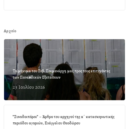
Αρχείο
Το μήνυμα του Σεβ. Ποιμενάρχη μας προς τους επιτυχόντες
των Πανελλαδικών Εξετάσεων
23 Ιουλίου 2026
”Συνοδοιπόροι” – Άρθρο του αρχηγού της α΄ κατασκηνωτικής
περιόδου αγοριών, Ευάγγελου Θεοδώρου