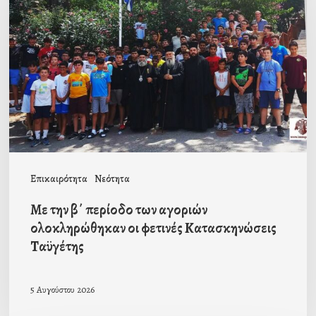
β΄
περίοδο
των
αγοριών
ολοκληρώθηκαν
οι
φετινές
Κατασκηνώσεις
Επικαιρότητα
Νεότητα
Ταϋγέτης
Με την β΄ περίοδο των αγοριών
ολοκληρώθηκαν οι φετινές Κατασκηνώσεις
Ταϋγέτης
5 Αυγούστου 2026