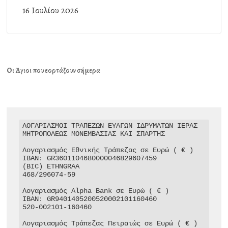
16 Ιουλίου 2026
Οι Άγιοι που εορτάζουν σήμερα
ΛΟΓΑΡΙΑΣΜΟΙ ΤΡΑΠΕΖΩΝ ΕΥΑΓΩΝ ΙΔΡΥΜΑΤΩΝ ΙΕΡΑΣ 
ΜΗΤΡΟΠΟΛΕΩΣ ΜΟΝΕΜΒΑΣΙΑΣ ΚΑΙ ΣΠΑΡΤΗΣ

Λογαριασμός Εθνικής Τράπεζας σε Ευρώ ( € )

IBAN: GR3601104680000046829607459

(BIC) ETHNGRAA

468/296074-59

Λογαριασμός Alpha Bank σε Ευρώ ( € )

IBAN: GR9401405200520002101160460

520-002101-160460

Λογαριασμός Τράπεζας Πειραιώς σε Ευρώ ( € )
