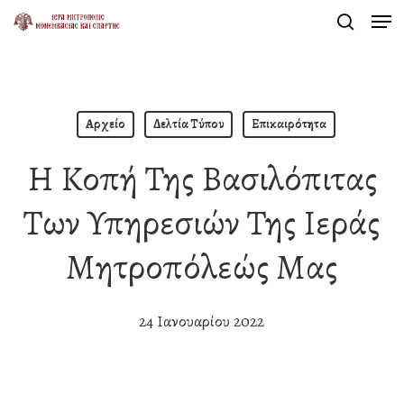
Men
Skip
search
to
Close
main
Menu
content
Αρχείο
Δελτία Τύπου
Επικαιρότητα
Η Κοπή Της Βασιλόπιτας
Των Υπηρεσιών Της Ιεράς
Μητροπόλεώς Μας
24 Ιανουαρίου 2022