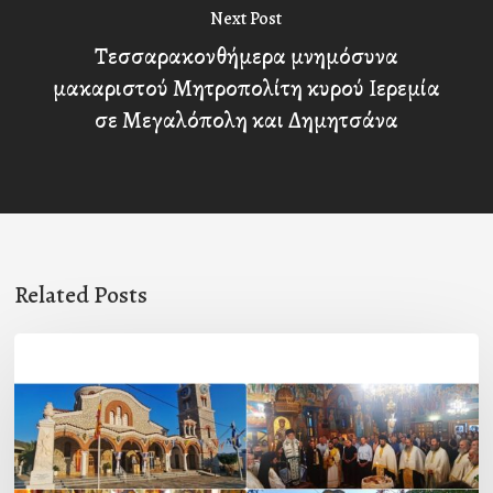
Next Post
Τεσσαρακονθήμερα μνημόσυνα
μακαριστού Μητροπολίτη κυρού Ιερεμία
σε Μεγαλόπολη και Δημητσάνα
Related Posts
Η
εορτή
της
Μεταμορφώσεως
του