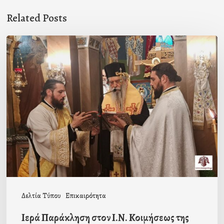
Related Posts
Ιερά
Παράκληση
στον
Ι.Ν.
Κοιμήσεως
της
Θεοτόκου
Μαγούλας
Δελτία Τύπου
Επικαιρότητα
Ιερά Παράκληση στον Ι.Ν. Κοιμήσεως της