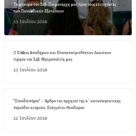
Το μήνυμα του Σεβ. Ποιμενάρχη μας προς τους επιτυχόντες
των Πανελλαδικών Εξετάσεων
23 Ιουλίου 2026
Ο Σύλλογος Αποδήμων και Επαναπατρισθέντων Λακώνων
τίμησε τον Σεβ. Μητροπολίτη μας
23 Ιουλίου 2026
”Συνοδοιπόροι” – Άρθρο του αρχηγού της α΄ κατασκηνωτικής
περιόδου αγοριών, Ευάγγελου Θεοδώρου
22 Ιουλίου 2026