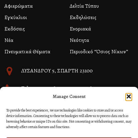
Αφιερώματα
Δελτία Τύπου
Εγκύκλιοι
Εκδηλώσεις
Εκδόσεις
Ενοριακά
Νέα
Νεότητα
Πνευματικά Θέματα
Περιοδικό “Όσιος Νίκων”
ΛΥΣΑΝΔΡΟΥ 5, ΣΠΑΡΤΗ 23100
Τηλ. 27310 26580 και 27310 26581
Manage Consent
info@immspartis.gr
To provide the best experiences, we use technologies like cookies to store and/or access
device information. Consenting to these technologies will allow us to process data such as
browsing behavior or unique IDs on this site. Not consenting or withdrawing consent, may
adversely affect certain features and functions.
© 2024 ΙΕΡΑ ΜΗΤΡΟΠΟΛΙΣ ΜΟΝΕΜΒΑΣΙΑΣ ΚΑΙ