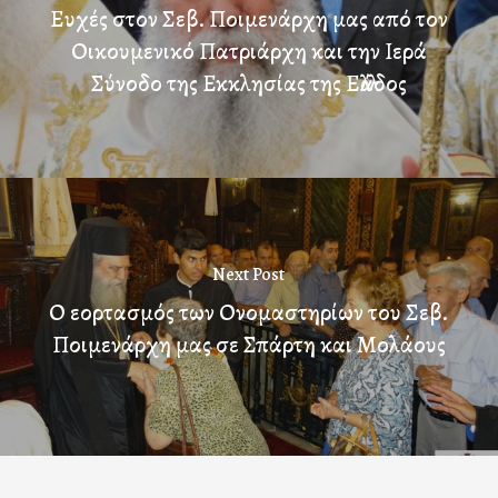
Ευχές στον Σεβ. Ποιμενάρχη μας από τον
Οικουμενικό Πατριάρχη και την Ιερά
Σύνοδο της Εκκλησίας της Ελλάδος
Next Post
Ο εορτασμός των Ονομαστηρίων του Σεβ.
Ποιμενάρχη μας σε Σπάρτη και Μολάους