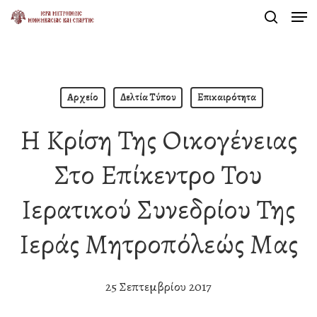
Men
Skip
search
to
Close
main
Menu
content
Αρχείο
Δελτία Τύπου
Επικαιρότητα
Η Κρίση Της Οικογένειας
Στο Επίκεντρο Του
Ιερατικού Συνεδρίου Της
Ιεράς Μητροπόλεώς Μας
25 Σεπτεμβρίου 2017