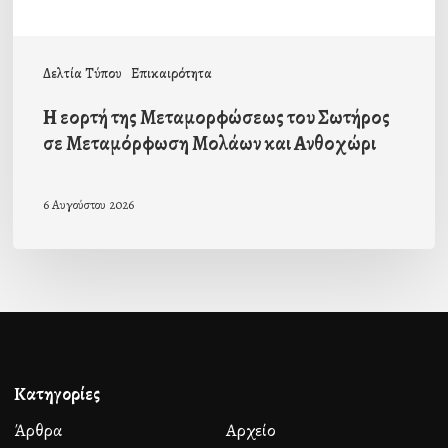
Μολάων
και
Δελτία Τύπου
Επικαιρότητα
Ανθοχώρι
Η εορτή της Μεταμορφώσεως του Σωτήρος
σε Μεταμόρφωση Μολάων και Ανθοχώρι
6 Αυγούστου 2026
Κατηγορίες
Άρθρα
Αρχείο