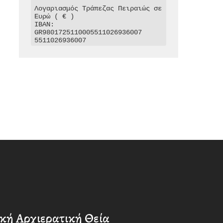
Λογαριασμός Τράπεζας Πειραιώς σε 
Ευρώ ( € )

IBAN: 
GR9801725110005511026936007

5511026936007
κή Αρχιερατική Θεία