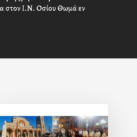
α στον Ι.Ν. Οσίου Θωμά εν
Η
ορτή
ης