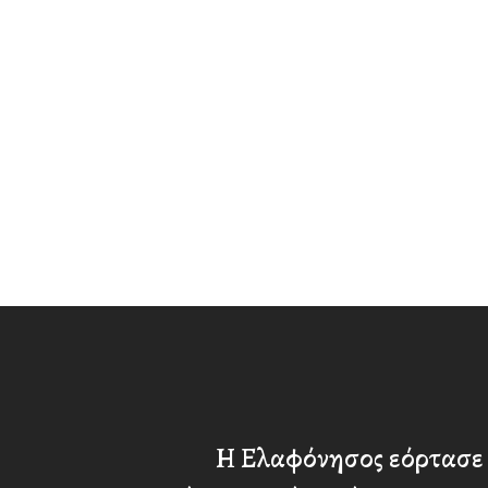
Η Ελαφόνησος εόρτασε 