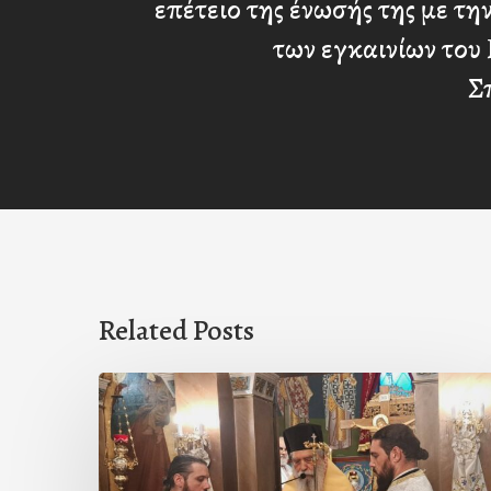
επέτειο της ένωσής της με την
των εγκαινίων του 
Σ
Related Posts
Ιερά
Παράκληση
στον