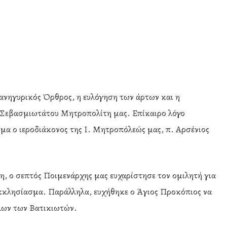
ανηγυρικός Όρθρος, η ευλόγηση των άρτων και η
υ Σεβασμιωτάτου Μητροπολίτη μας. Επίκαιρο λόγο
α ο ιεροδιάκονος της Ι. Μητροπόλεώς μας, π. Αρσένιος
η, ο σεπτός Ποιμενάρχης μας ευχαρίστησε τον ομιλητή για
κκλησίασμα. Παράλληλα, ευχήθηκε ο Άγιος Προκόπιος να
 όλων των Βατικιωτών.