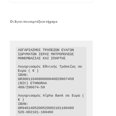
Οι Άγιοι που εορτάζουν σήμερα
ΛΟΓΑΡΙΑΣΜΟΙ ΤΡΑΠΕΖΩΝ ΕΥΑΓΩΝ 
ΙΔΡΥΜΑΤΩΝ ΙΕΡΑΣ ΜΗΤΡΟΠΟΛΕΩΣ 
ΜΟΝΕΜΒΑΣΙΑΣ ΚΑΙ ΣΠΑΡΤΗΣ

Λογαριασμός Εθνικής Τράπεζας σε 
Ευρώ ( € )

IBAN: 
GR3601104680000046829607459

(BIC) ETHNGRAA

468/296074-59

Λογαριασμός Alpha Bank σε Ευρώ ( 
€ )

IBAN: 
GR9401405200520002101160460

520-002101-160460
