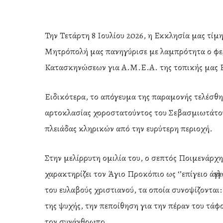
Την Τετάρτη 8 Ιουλίου 2026, η Εκκλησία μας τί
Μητρόπολή μας πανηγύρισε με λαμπρότητα ο φερ
Κατασκηνώσεων για Α.Μ.Ε.Α. της τοπικής μας 
Ειδικότερα, το απόγευμα της παραμονής τελέσθη
αρτοκλασίας χοροστατούντος του Σεβασμιωτάτο
πλειάδας κληρικών από την ευρύτερη περιοχή.
Στην μελίρρυτη ομιλία του, ο σεπτός Ποιμενάρχη
χαρακτηρίζει τον Άγιο Προκόπιο ως ‘’επίγειο άγγ
του ευλαβούς χριστιανού, τα οποία συνοψίζονται:
Hit enter to search or ESC to close
της ψυχής, την πεποίθηση για την πέραν του τάφο
τον συνάνθρωπο.