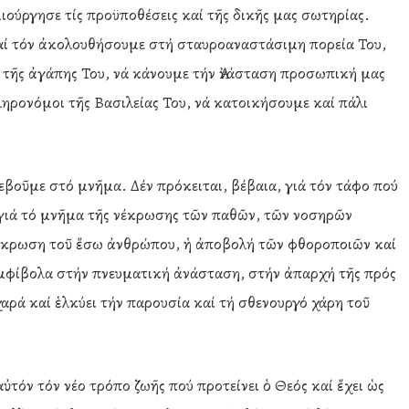
ιούργησε τίς προϋποθέσεις καί τῆς δικῆς μας σωτηρίας.
ί τόν ἀκολουθήσουμε στή σταυροαναστάσιμη πορεία Του,
ς τῆς ἀγάπης Του, νά κάνουμε τήν Ἀνάσταση προσωπική μας
ηρονόμοι τῆς Βασιλείας Του, νά κατοικήσουμε καί πάλι
εβοῦμε στό μνῆμα. Δέν πρόκειται, βέβαια, γιά τόν τάφο πού
ά γιά τό μνῆμα τῆς νέκρωσης τῶν παθῶν, τῶν νοσηρῶν
νέκρωση τοῦ ἔσω ἀνθρώπου, ἡ ἀποβολή τῶν φθοροποιῶν καί
μφίβολα στήν πνευματική ἀνάσταση, στήν ἀπαρχή τῆς πρός
χαρά καί ἑλκύει τήν παρουσία καί τή σθενουργό χάρη τοῦ
αὐτόν τόν νέο τρόπο ζωῆς πού προτείνει ὁ Θεός καί ἔχει ὡς