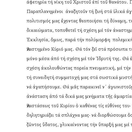
ἀφετηρία τή νίκη τοῦ Χριστοῦ ἐπί τοῦ θανάτου. 
Παραπλανημένοι ἀναζητοῦν τή ζωή στά ὑλικά ἀγ
πολιτισμός μας ἔχοντας θεοποιήσει τή δύναμη, τ
δικαιώματα, τοποθετεῖ τή σχέση μέ τόν ἀναστη
Ἐκκλησία, ὅμως, παρά τήν πολύμορφη πολεμική πο
Ἀναστημένο Κύριό μας. Θά τόν ζεῖ στά πρόσωπα τ
μόνο μέσα ἀπό τή σχέση μέ τόν Ἱδρυτή της. Θά ἐ
σχέση ἀκολουθώντας πορεία πνευματική, μέ τήν
τή συνειδητή συμμετοχή μας στά σωστικά μυστή
νά ἀγαπήσουμε. Θά μᾶς παρακινεῖ ν΄ ἀγωνιστοῦ
ἀνάσταση ἀπό τά δικά μας μνήματα τῆς ἁμαρτίας
Ἀναστάσεως τοῦ Κυρίου ὁ καθένας τίς εὐθύνες του
δηλητηριάζει τά σπλάχνα μας· νά διορθώσουμε ὅ
ζῶντος ὕδατος, γλυκαίνοντας τήν ὕπαρξή μας μέ