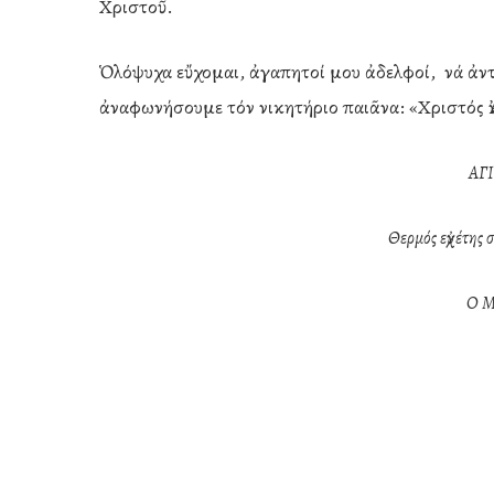
Χριστοῦ.
Ὁλόψυχα εὔχομαι, ἀγαπητοί μου ἀδελφοί, νά ἀν
ἀναφωνήσουμε τόν νικητήριο παιᾶνα: «Χριστός Ἀν
ΑΓ
Θερμός εὐχέτης 
Ο 