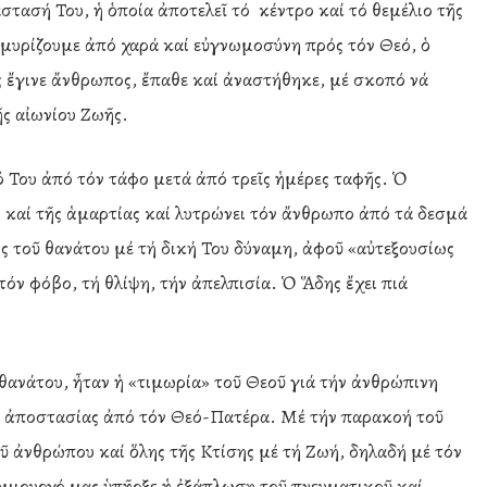
άστασή Του, ἡ ὁποία ἀποτελεῖ τό κέντρο καί τό θεμέλιο τῆς
μμυρίζουμε ἀπό χαρά καί εὐγνωμοσύνη πρός τόν Θεό, ὁ
 ἔγινε ἄνθρωπος, ἔπαθε καί ἀναστήθηκε, μέ σκοπό νά
ῆς αἰωνίου Ζωῆς.
τό Του ἀπό τόν τάφο μετά ἀπό τρεῖς ἡμέρες ταφῆς. Ὁ
υ καί τῆς ἁμαρτίας καί λυτρώνει τόν ἄνθρωπο ἀπό τά δεσμά
ς τοῦ θανάτου μέ τή δική Του δύναμη, ἀφοῦ «αὐτεξουσίως
τόν φόβο, τή θλίψη, τήν ἀπελπισία. Ὁ Ἅδης ἔχει πιά
θανάτου, ἦταν ἡ «τιμωρία» τοῦ Θεοῦ γιά τήν ἀνθρώπινη
 ἀποστασίας ἀπό τόν Θεό-Πατέρα. Μέ τήν παρακοή τοῦ
ῦ ἀνθρώπου καί ὅλης τῆς Κτίσης μέ τή Ζωή, δηλαδή μέ τόν
ημιουργό μας ὑπῆρξε ἡ ἐξάπλωση τοῦ πνευματικοῦ καί