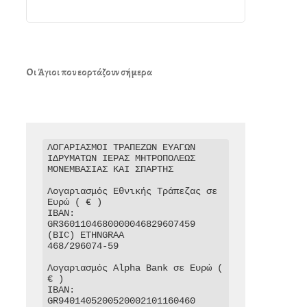
Οι Άγιοι που εορτάζουν σήμερα
ΛΟΓΑΡΙΑΣΜΟΙ ΤΡΑΠΕΖΩΝ ΕΥΑΓΩΝ 
ΙΔΡΥΜΑΤΩΝ ΙΕΡΑΣ ΜΗΤΡΟΠΟΛΕΩΣ 
ΜΟΝΕΜΒΑΣΙΑΣ ΚΑΙ ΣΠΑΡΤΗΣ

Λογαριασμός Εθνικής Τράπεζας σε 
Ευρώ ( € )

IBAN: 
GR3601104680000046829607459

(BIC) ETHNGRAA

468/296074-59

Λογαριασμός Alpha Bank σε Ευρώ ( 
€ )

IBAN: 
GR9401405200520002101160460
