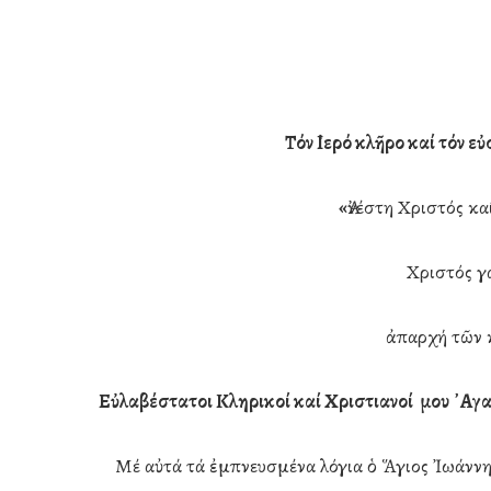
Τόν ῾Ιερό κλῆρο καί τόν ε
«
Ἀνέστη Χριστός κα
Χριστός γ
ἀπαρχή τῶν 
Εὐλαβέστατοι Κληρικοί καί Χριστιανοί μου ᾿Αγ
Hit enter to search or ESC to close
Μέ αὐτά τά ἐμπνευσμένα λόγια ὁ Ἅγιος Ἰωάννη