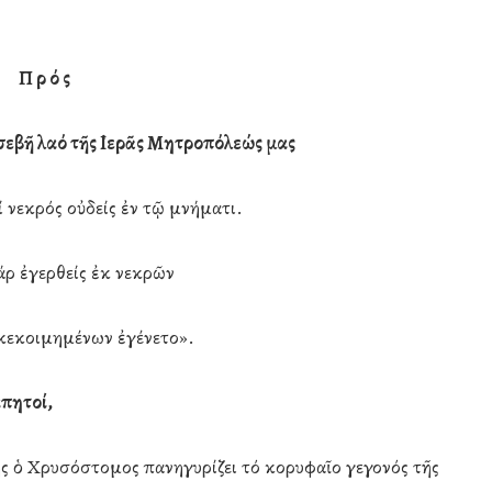
Π ρ ό ς
ὐσεβῆ λαό τῆς ῾Ιερᾶς Μητροπόλεώς μας
ί νεκρός οὐδείς ἐν τῷ μνήματι.
άρ ἐγερθείς ἐκ νεκρῶν
κεκοιμημένων ἐγένετο».
απητοί,
ς ὁ Χρυσόστομος πανηγυρίζει τό κορυφαῖο γεγονός τῆς