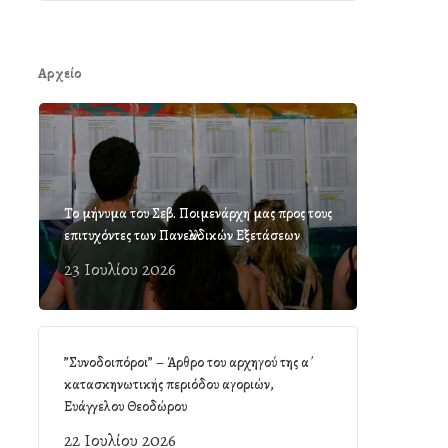
Αρχείο
Το μήνυμα του Σεβ. Ποιμενάρχη μας προς τους
επιτυχόντες των Πανελλαδικών Εξετάσεων
23 Ιουλίου 2026
”Συνοδοιπόροι” – Άρθρο του αρχηγού της α΄
κατασκηνωτικής περιόδου αγοριών,
Ευάγγελου Θεοδώρου
22 Ιουλίου 2026