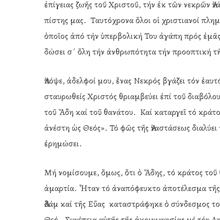
ἐπίγειας ζωῆς τοῦ Χριστοῦ, τήν ἐκ τῶν νεκρῶν Ἀν
πίστης μας. Ταυτόχρονα ὅλοι οἱ χριστιανοί πλη
ὁποῖος ἀπό τήν ὑπερβολική Του ἀγάπη πρός ἐμᾶς
δώσει σ΄ ὅλη τήν ἀνθρωπότητα τήν προοπτική τ
Ἀπόψε, ἀδελφοί μου, ἕνας Νεκρός βγάζει τόν ἑαυ
σταυρωθείς Χριστός θριαμβεύει ἐπί τοῦ διαβόλο
τοῦ Ἅδη καί τοῦ θανάτου. Καί καταργεῖ τό κράτο
ἀνέστη ὡς Θεός». Τό φῶς τῆς Ἀναστάσεως διαλύει 
ἐρημώσει.
Μή νομίσουμε, ὅμως, ὅτι ὁ Ἅδης, τό κράτος τοῦ 
ἁμαρτία. Ἦταν τό ἀναπόφευκτο ἀποτέλεσμα τῆς
Ἀδάμ καί τῆς Εὔας καταστράφηκε ὁ σύνδεσμος το
Θεό. Συνέπεια αὐτῆς τῆς ἀκοινωνησίας μέ τόν Δ