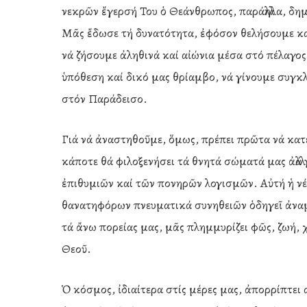
νεκρῶν ἔγερσή Του ὁ Θεάνθρωπος, παράλληλα, δημ
Μᾶς ἔδωσε τή δυνατότητα, ἐφόσον θελήσουμε κα
νά ζήσουμε ἀληθινά καί αἰώνια μέσα στό πέλαγο
ὑπόθεση καί δικό μας θρίαμβο, νά γίνουμε συγκλ
στόν Παράδεισο.
Γιά νά ἀναστηθοῦμε, ὅμως, πρέπει πρῶτα νά κατ
κάποτε θά φιλοξενήσει τά θνητά σώματά μας ἀλλ
ἐπιθυμιῶν καί τῶν πονηρῶν λογισμῶν. Αὐτή ἡ 
θανατηφόρων πνευματικά συνηθειῶν ὁδηγεῖ ἀνα
τά ἄνω πορείας μας, μᾶς πλημμυρίζει φῶς, ζωή, 
Θεοῦ.
Ὁ κόσμος, ἰδιαίτερα στίς μέρες μας, ἀπορρίπτει 