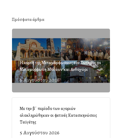
Πρόσφατα άρθρα
Η εορτή της Μεταμορφώσεως του Σωτήρος σε
Μεταμόρφωση Μολάων και Ανθοχώρι
6 Αυγούστου 2026
Με την β΄ περίοδο των αγοριών
ολοκληρώθηκαν οι φετινές Κατασκηνώσεις
Ταϋγέτης
5 Αυγούστου 2026