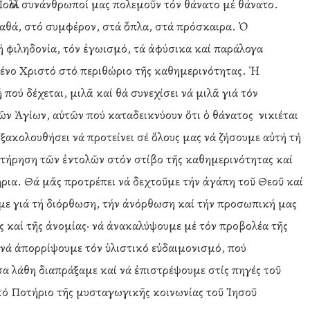
Πολλοί συνάνθρωποί μας πολεμοῦν τόν θάνατο μέ θάνατο.
αθά, στό συμφέρον, στά ὅπλα, στά πρόσκαιρα. Ὁ
ή φιληδονία, τόν ἐγωισμό, τά ἀφύσικα καί παράλογα
μένο Χριστό στό περιθώριο τῆς καθημερινότητας. Ἡ
ύ δέχεται, μιλᾶ καί θά συνεχίσει νά μιλᾶ γιά τόν
ῶν Ἁγίων, αὐτῶν πού καταδεικνύουν ὅτι ὁ θάνατος νικιέται
ξακολουθήσει νά προτείνει σέ ὅλους μας νά ζήσουμε αὐτή τή
 τήρηση τῶν ἐντολῶν στόν στίβο τῆς καθημερινότητας καί
ρια. Θά μᾶς προτρέπει νά δεχτοῦμε τήν ἀγάπη τοῦ Θεοῦ καί
με γιά τή διόρθωση, τήν ἀνόρθωση καί τήν προσωπική μας
 καί τῆς ἀνομίας· νά ἀνακαλύψουμε μέ τόν προβολέα τῆς
· νά ἀπορρίψουμε τόν ὑλιστικό εὐδαιμονισμό, πού
σα λάθη διαπράξαμε καί νά ἐπιστρέψουμε στίς πηγές τοῦ
 τό Ποτήριο τῆς μυσταγωγικῆς κοινωνίας τοῦ Ἰησοῦ