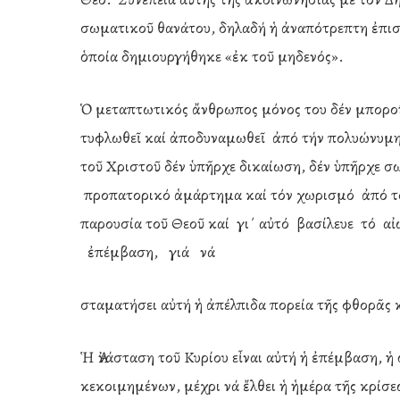
σωματικοῦ θανάτου, δηλαδή ἡ ἀναπότρεπτη ἐπισ
ὁποία δημιουργήθηκε «ἐκ τοῦ μηδενός».
Ὁ μεταπτωτικός ἄνθρωπος μόνος του δέν μποροῦσ
τυφλωθεῖ καί ἀποδυναμωθεῖ ἀπό τήν πολυώνυμη 
τοῦ Χριστοῦ δέν ὑπῆρχε δικαίωση, δέν ὑπῆρχε σ
προπατορικό ἁμάρτημα καί τόν χωρισμό ἀπό τό
παρουσία τοῦ Θεοῦ καί γι΄ αὐτό βασίλευε τό αἰώ
ἐπέμβαση, γιά νά
σταματήσει αὐτή ἡ ἀπέλπιδα πορεία τῆς φθορᾶς κ
Ἡ Ἀνάσταση τοῦ Κυρίου εἶναι αὐτή ἡ ἐπέμβαση, ἡ
κεκοιμημένων, μέχρι νά ἔλθει ἡ ἡμέρα τῆς κρίσ