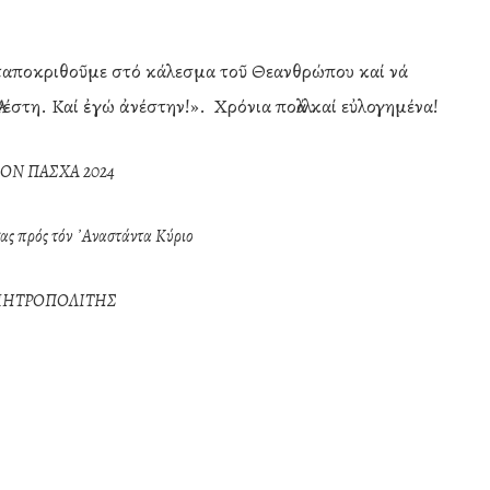
ταποκριθοῦμε στό κάλεσμα τοῦ Θεανθρώπου καί νά
έστη. Καί ἐγώ ἀνέστην!». Χρόνια πολλά καί εὐλογημένα!
ΙΟΝ ΠΑΣΧΑ 2024
σας πρός τόν ᾿Αναστάντα Κύριο
ΜΗΤΡΟΠΟΛΙΤΗΣ