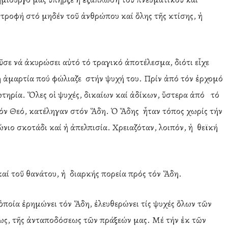
τροφή στό μηδέν τοῦ ἀνθρώπου καί ὅλης τῆς κτίσης, ἡ
ε νά ἀκυρώσει αὐτό τό τραγικό ἀποτέλεσμα, διότι εἶχε
ἁμαρτία πού φώλιαζε στήν ψυχή του. Πρίν ἀπό τόν ἐρχομό
ωτηρία. Ὅλες οἱ ψυχές, δικαίων καί ἀδίκων, ὕστερα ἀπό τό
ν Θεό, κατέληγαν στόν Ἅδη. Ὁ Ἅδης ἦταν τόπος χωρίς τήν
νιο σκοτάδι καί ἡ ἀπελπισία. Χρειαζόταν, λοιπόν, ἡ θεϊκή
αί τοῦ θανάτου, ἡ διαρκής πορεία πρός τόν Ἅδη.
 ὁποία ἐρημώνει τόν Ἅδη, ἐλευθερώνει τίς ψυχές ὅλων τῶν
εως, τῆς ἀνταποδόσεως τῶν πράξεών μας. Μέ τήν ἐκ τῶν