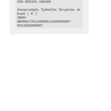
520-002101-160460

Λογαριασμός Τράπεζας Πειραιώς σε 
Ευρώ ( € )

IBAN: 
GR9801725110005511026936007

5511026936007