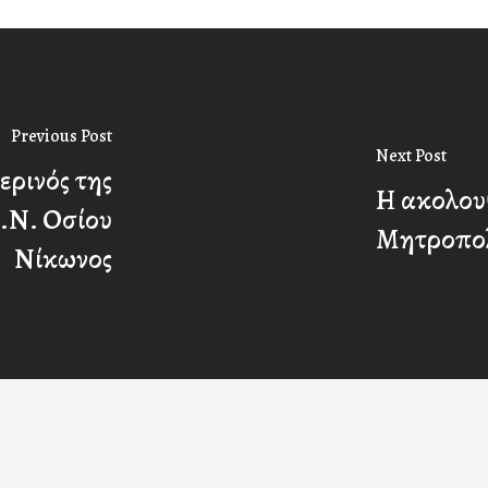
Previous Post
Next Post
ερινός της
Η ακολου
.Ν. Οσίου
Μητροπολι
Νίκωνος