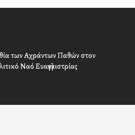
θία των Αχράντων Παθών στον
τικό Ναό Ευαγγελιστρίας