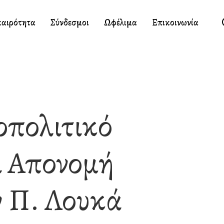
καιρότητα
Σύνδεσμοι
Ωφέλιμα
Επικοινωνία
οπολιτικό
ι Απονομή
ν Π. Λουκά