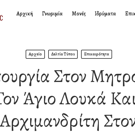
Αρχική
Γνωριμία
Μονές
Ιδρύματα
Επι
Αρχείο
Δελτία Τύπου
Επικαιρότητα
τουργία Στον Μητρ
Τον Άγιο Λουκά Κα
Αρχιμανδρίτη Στο