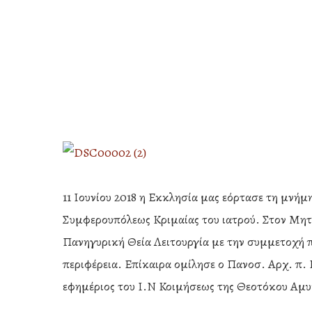
11 Ιουνίου 2018 η Εκκλησία μας εόρτασε τη μνή
Συμφερουπόλεως Κριμαίας του ιατρού. Στον Μητρ
Πανηγυρική Θεία Λειτουργία με την συμμετοχή 
περιφέρεια. Επίκαιρα ομίλησε ο Πανοσ. Αρχ. π.
Hit enter to search or ESC to close
εφημέριος του Ι.Ν Κοιμήσεως της Θεοτόκου Αμ