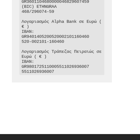
GR3601104680000046829607459

(BIC) ETHNGRAA

468/296074-59

Λογαριασμός Alpha Bank σε Ευρώ ( 
€ )

IBAN: 
GR9401405200520002101160460

520-002101-160460

Λογαριασμός Τράπεζας Πειραιώς σε 
Ευρώ ( € )

IBAN: 
GR9801725110005511026936007

5511026936007