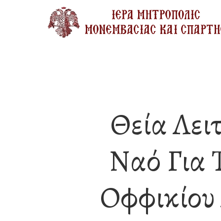
Skip
to
main
content
Θεία Λει
Ναό Για 
Οφφικίου 