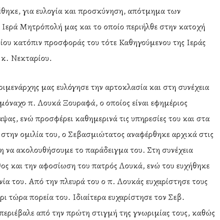
τέθηκε, για ευλογία και προσκύνηση, απότμημα των
 Ιερά Μητρόπολή μας και το οποίο περιήλθε στην κατοχή
ου κατόπιν προσφοράς του τότε Καθηγούμενου της Ιεράς
 κ. Νεκταρίου.
οιμενάρχης μας ευλόγησε την αρτοκλασία και στη συνέχεια
ομόναχο π. Λουκά Ξουραφά, ο οποίος είναι εφημέριος
ας, ενώ προσφέρει καθημερινά τις υπηρεσίες του και στα
στην ομιλία του, ο Σεβασμιώτατος αναφέρθηκε αρχικά στις
η να ακολουθήσουμε το παράδειγμα του. Στη συνέχεια
ήθος και την αφοσίωση του πατρός Λουκά, ενώ του ευχήθηκε
νία του. Από την πλευρά του ο π. Λουκάς ευχαρίστησε τους
ρι τώρα πορεία του. Ιδιαίτερα ευχαρίστησε τον Σεβ.
 περιέβαλε από την πρώτη στιγμή της γνωριμίας τους, καθώς