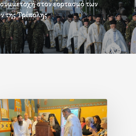
συμμετοχή στον εορτασμό των
ν της Τρίπολης
ερά
αράκληση
τον
ικισμό