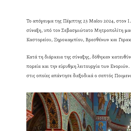
Το απόγευμα της Πέμπτης 23 Μαΐου 2024, στον 
σύναξη, υπό τον Σεβασμιώτατο Μητροπολίτη μας
Καστορείου, Ξηροκαμπίου, Βρεσθένων και Γερα
Κατά τη διάρκεια της σύναξης, δόθηκαν κατευθύ
πορεία και την εύρυθμη λειτουργία των Ενοριών. Μ
στις οποίες απάντησε διεξοδικά ο σεπτός Ποιμεν
Hit enter to search or ESC to close