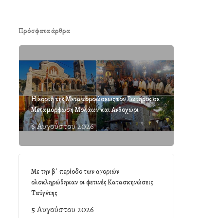
Πρόσφατα άρθρα
Η εορτή της Μεταμορφώσεως του Σωτήρος σε
Μεταμόρφωση Μολάων και Ανθοχώρι
6 Αυγούστου 2026
Με την β΄ περίοδο των αγοριών
ολοκληρώθηκαν οι φετινές Κατασκηνώσεις
Ταϋγέτης
5 Αυγούστου 2026