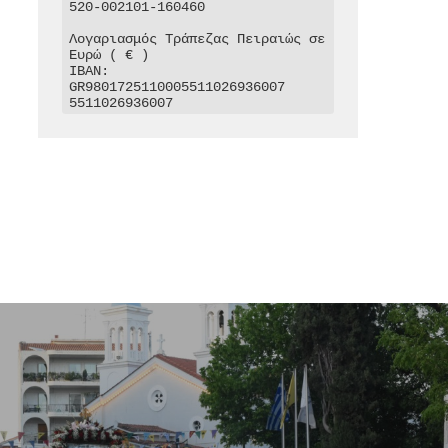
520-002101-160460

Λογαριασμός Τράπεζας Πειραιώς σε 
Ευρώ ( € )

IBAN: 
GR9801725110005511026936007

5511026936007