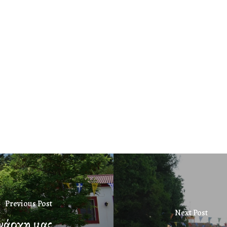
Previous Post
Next Post
νάρχη μας