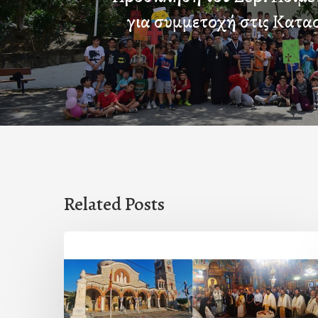
για συμμετοχή στις Κατα
Related Posts
Η
εορτή
της
Μεταμορφώσεως