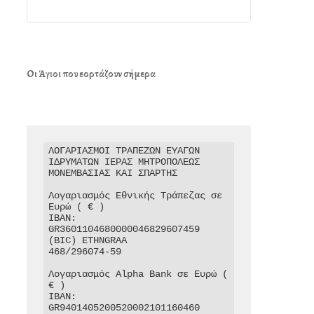
Οι Άγιοι που εορτάζουν σήμερα
ΛΟΓΑΡΙΑΣΜΟΙ ΤΡΑΠΕΖΩΝ ΕΥΑΓΩΝ 
ΙΔΡΥΜΑΤΩΝ ΙΕΡΑΣ ΜΗΤΡΟΠΟΛΕΩΣ 
ΜΟΝΕΜΒΑΣΙΑΣ ΚΑΙ ΣΠΑΡΤΗΣ

Λογαριασμός Εθνικής Τράπεζας σε 
Ευρώ ( € )

IBAN: 
GR3601104680000046829607459

(BIC) ETHNGRAA

468/296074-59

Λογαριασμός Alpha Bank σε Ευρώ ( 
€ )

IBAN: 
GR9401405200520002101160460
