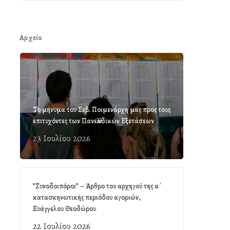
Αρχείο
Το μήνυμα του Σεβ. Ποιμενάρχη μας προς τους
επιτυχόντες των Πανελλαδικών Εξετάσεων
23 Ιουλίου 2026
”Συνοδοιπόροι” – Άρθρο του αρχηγού της α΄
κατασκηνωτικής περιόδου αγοριών,
Ευάγγελου Θεοδώρου
22 Ιουλίου 2026