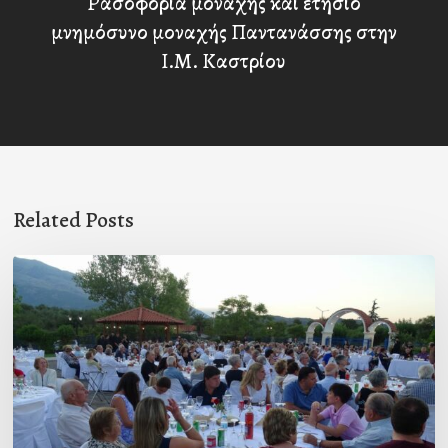
Ρασοφορία μοναχής και ετήσιο
μνημόσυνο μοναχής Παντανάσσης στην
Ι.Μ. Καστρίου
Related Posts
Πρόσκληση
προς
τους
Ομογενείς
μας