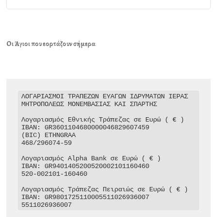
Οι Άγιοι που εορτάζουν σήμερα
ΛΟΓΑΡΙΑΣΜΟΙ ΤΡΑΠΕΖΩΝ ΕΥΑΓΩΝ ΙΔΡΥΜΑΤΩΝ ΙΕΡΑΣ 
ΜΗΤΡΟΠΟΛΕΩΣ ΜΟΝΕΜΒΑΣΙΑΣ ΚΑΙ ΣΠΑΡΤΗΣ

Λογαριασμός Εθνικής Τράπεζας σε Ευρώ ( € )

IBAN: GR3601104680000046829607459

(BIC) ETHNGRAA

468/296074-59

Λογαριασμός Alpha Bank σε Ευρώ ( € )

IBAN: GR9401405200520002101160460

520-002101-160460

Λογαριασμός Τράπεζας Πειραιώς σε Ευρώ ( € )

IBAN: GR9801725110005511026936007

5511026936007