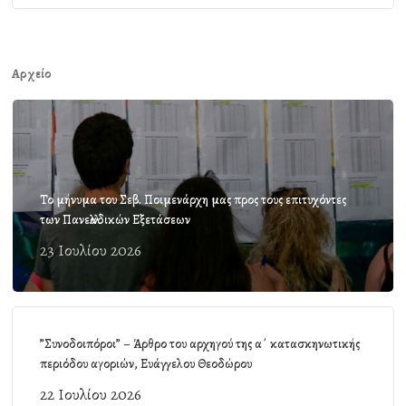
Αρχείο
Το μήνυμα του Σεβ. Ποιμενάρχη μας προς τους επιτυχόντες
των Πανελλαδικών Εξετάσεων
23 Ιουλίου 2026
”Συνοδοιπόροι” – Άρθρο του αρχηγού της α΄ κατασκηνωτικής
περιόδου αγοριών, Ευάγγελου Θεοδώρου
22 Ιουλίου 2026