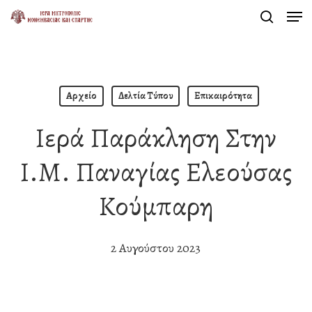
Men
Skip
search
to
Close
main
Menu
content
Αρχείο
Δελτία Τύπου
Επικαιρότητα
Ιερά Παράκληση Στην
Ι.Μ. Παναγίας Ελεούσας
Κούμπαρη
2 Αυγούστου 2023