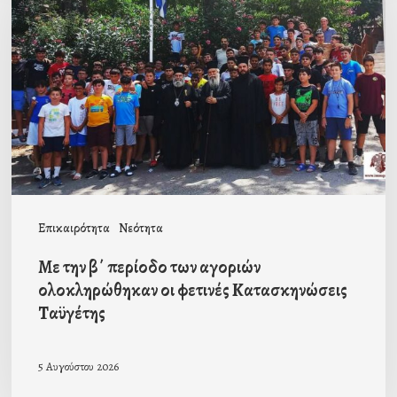
β΄
περίοδο
των
αγοριών
ολοκληρώθηκαν
οι
φετινές
Κατασκηνώσεις
Επικαιρότητα
Νεότητα
Ταϋγέτης
Με την β΄ περίοδο των αγοριών
ολοκληρώθηκαν οι φετινές Κατασκηνώσεις
Ταϋγέτης
5 Αυγούστου 2026