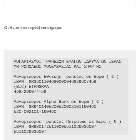
Οι Άγιοι που εορτάζουν σήμερα
ΛΟΓΑΡΙΑΣΜΟΙ ΤΡΑΠΕΖΩΝ ΕΥΑΓΩΝ ΙΔΡΥΜΑΤΩΝ ΙΕΡΑΣ 
ΜΗΤΡΟΠΟΛΕΩΣ ΜΟΝΕΜΒΑΣΙΑΣ ΚΑΙ ΣΠΑΡΤΗΣ

Λογαριασμός Εθνικής Τράπεζας σε Ευρώ ( € )

IBAN: GR3601104680000046829607459

(BIC) ETHNGRAA

468/296074-59

Λογαριασμός Alpha Bank σε Ευρώ ( € )

IBAN: GR9401405200520002101160460

520-002101-160460

Λογαριασμός Τράπεζας Πειραιώς σε Ευρώ ( € )

IBAN: GR9801725110005511026936007

5511026936007