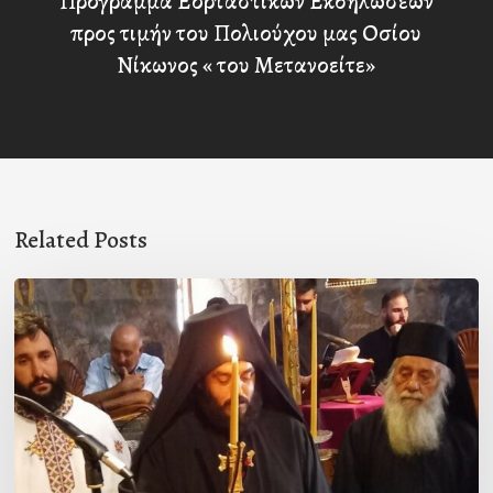
Πρόγραμμα Εορταστικών Εκδηλώσεων
προς τιμήν του Πολιούχου μας Οσίου
Νίκωνος « του Μετανοείτε»
Related Posts
Μοναχική
κουρά
στην
Ιερά
Μονή
Γόλας