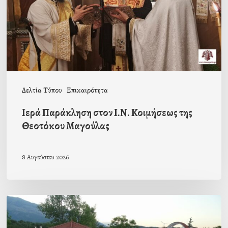
της
Θεοτόκου
Μαγούλας
Δελτία Τύπου
Επικαιρότητα
Ιερά Παράκληση στον Ι.Ν. Κοιμήσεως της
Θεοτόκου Μαγούλας
8 Αυγούστου 2026
Πρόσκληση
προς