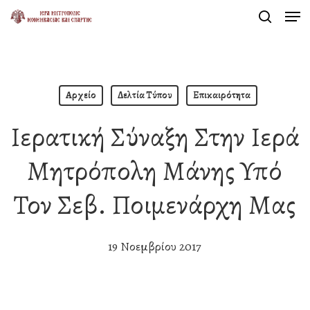
Men
Skip
search
to
Close
main
Menu
content
Αρχείο
Δελτία Τύπου
Επικαιρότητα
Ιερατική Σύναξη Στην Ιερά
Μητρόπολη Μάνης Υπό
Τον Σεβ. Ποιμενάρχη Μας
19 Νοεμβρίου 2017