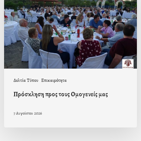
τους
Ομογενείς
μας
Δελτία Τύπου
Επικαιρότητα
Πρόσκληση προς τους Ομογενείς μας
7 Αυγούστου 2026