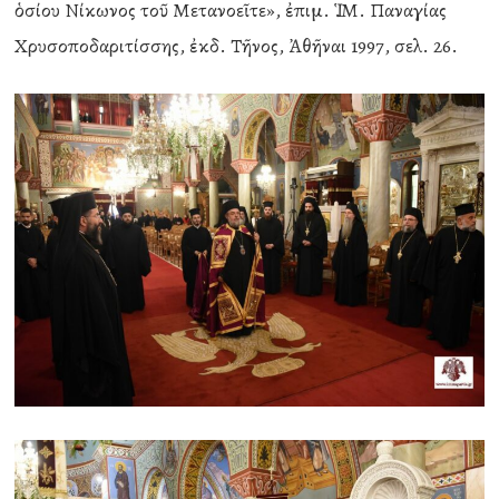
ὁσίου Νίκωνος τοῦ Μετανοεῖτε», ἐπιμ. Ἱ.Μ. Παναγίας
Χρυσοποδαριτίσσης, ἐκδ. Τῆνος, Ἀθῆναι 1997, σελ. 26.