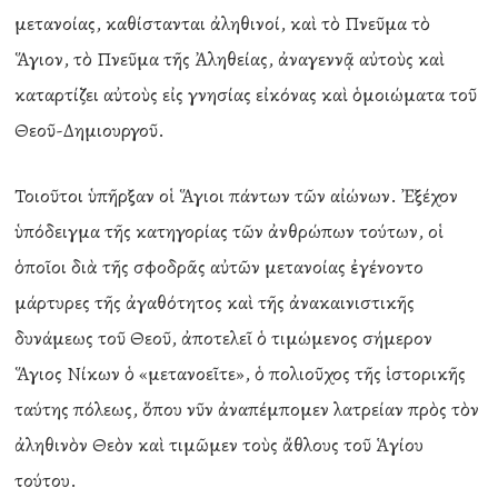
μετανοίας, καθίστανται ἀληθινοί, καὶ τὸ Πνεῦμα τὸ
Ἅγιον, τὸ Πνεῦμα τῆς Ἀληθείας, ἀναγεννᾷ αὐτοὺς καὶ
καταρτίζει αὐτοὺς εἰς γνησίας εἰκόνας καὶ ὁμοιώματα τοῦ
Θεοῦ-Δημιουργοῦ.
Τοιοῦτοι ὑπῆρξαν οἱ Ἅγιοι πάντων τῶν αἰώνων. Ἐξέχον
ὑπόδειγμα τῆς κατηγορίας τῶν ἀνθρώπων τούτων, οἱ
ὁποῖοι διὰ τῆς σφοδρᾶς αὐτῶν μετανοίας ἐγένοντο
μάρτυρες τῆς ἀγαθότητος καὶ τῆς ἀνακαινιστικῆς
δυνάμεως τοῦ Θεοῦ, ἀποτελεῖ ὁ τιμώμενος σήμερον
Ἅγιος Νίκων ὁ «μετανοεῖτε», ὁ πολιοῦχος τῆς ἱστορικῆς
ταύτης πόλεως, ὅπου νῦν ἀναπέμπομεν λατρείαν πρὸς τὸν
ἀληθινὸν Θεὸν καὶ τιμῶμεν τοὺς ἄθλους τοῦ Ἁγίου
τούτου.