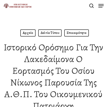
Men
Skip
search
to
Close
main
Menu
content
Αρχείο
Δελτία Τύπου
Επικαιρότητα
Ιστορικό Ορόσημο Για Την
Λακεδαίμονα Ο
Εορτασμός Του Οσίου
Νίκωνος Παρουσία Της
Α.Θ.Π. Του Οικουμενικού
Πατριάρχη