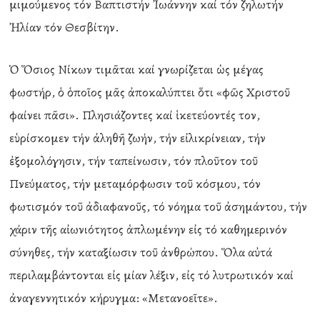
μιμούμενος τόν Βαπτιστήν Ἰωάννην καί τόν ζηλωτήν
Ἠλίαν τόν Θεσβίτην.
Ὁ Ὅσιος Νίκων τιμᾶται καί γνωρίζεται ὡς μέγας
φωστήρ, ὁ ὁποῖος μᾶς ἀποκαλύπτει ὅτι «φῶς Χριστοῦ
φαίνει πᾶσι». Πλησιάζοντες καί ἱκετεύοντές τον,
εὑρίσκομεν τήν ἀληθῆ ζωήν, τήν εἰλικρίνειαν, τήν
ἐξομολόγησιν, τήν ταπείνωσιν, τόν πλοῦτον τοῦ
Πνεύματος, τήν μεταμόρφωσιν τοῦ κόσμου, τόν
φωτισμόν τοῦ ἀδιαφανοῦς, τό νόημα τοῦ ἀσημάντου, τήν
χάριν τῆς αἰωνιότητος ἁπλωμένην εἰς τό καθημερινόν
σύνηθες, τήν καταξίωσιν τοῦ ἀνθρώπου. Ὅλα αὐτά
περιλαμβάντονται εἰς μίαν λέξιν, εἰς τό λυτρωτικόν καί
ἀναγεννητικόν κήρυγμα: «Μετανοεῖτε».