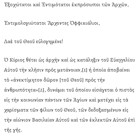
Ἐξοχώτατοι καὶ Ἐντιμότατοι ἐκπρόσωποι τῶν Ἀρχῶν,
Ἐντιμολογιώτατοι Ἄρχοντες Ὀφφικιάλιοι,
Λαὲ τοῦ Θεοῦ εὐλογημένε!
Ὁ Κύριος θέτει ὡς ἀρχὴν καὶ ὡς κατάληξιν τοῦ Εὐαγγελίου
Αὐτοῦ τὴν κλῆσιν πρὸς μετάνοιαν,[1] ἡ ὁποία ἀποβαίνει
τὸ «ἀνεκτίμητον δῶρον [τοῦ Θεοῦ] πρὸς τὴν
ἀνθρωπότητα»[2], δυνάμει τοῦ ὁποίου εἰσάγεται ὁ πιστὸς
εἰς τὴν κοινωνίαν πάντων τῶν Ἁγίων καὶ μετέχει εἰς τὰ
χαρίσματα τῶν φίλων τοῦ Θεοῦ, τῶν δεδοξασμένων εἰς
τὴν αἰώνιον Βασιλείαν Αὐτοῦ καὶ τῶν ἐκλεκτῶν Αὐτοῦ ἐπὶ
τῆς γῆς.