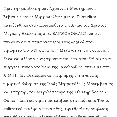
Πριν την μετάληψη των Αχράντων Μυστηρίων, ο
Σεβασμιώτατος Μητροπολίτης μας κ. Ευστάθιος
απευθύνθηκε στον Πρωτεύθυνο της Αγίας του Χριστού
Μεγάλης Εκκλησίας κ.κ. ΒΑΡΘΟΛΟΜΑΙΟ και στο
πυκνό εκκλησίασμα αναφερόμενος αρχικά στον
τιμώμενο Όσιο Νίκωνα τον ‘’Μετανοείτε’’, ο οποίος επί
δέκα και πλέον αιώνες προστατεύει την Λακεδαίμονα και
ευεργετεί τους κατοίκους της. Ακολούθως, απένειμε στην
Α.Θ.Π. τον Οικουμενικό Πατριάρχη την ανώτατη
τιμητική διάκριση της Ιεράς Μητροπόλεώς Μονεμβασίας
και Σπάρτης, τον Μεγαλόσταυρο της Χιλιετηρίδος του
Οσίου Νίκωνος, τιμώντας επαξίως στο πρόσωπό Του το
αυθεντικό εκκλησιαστικό ήθος, την εδραία προσήλωση