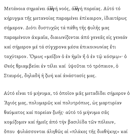
Μετάνοια σημαίνει ἀλλαγή νοός, ἀλλαγή πορείας. Αὐτό τό
κήρυγμα τῆς μετανοίας παραμένει ἐπίκαιρον, ἰδιαιτέρως
σήμερον. Διότι δυστυχῶς τά πάθη τῆς φυλῆς μας
παραμένουν ἀκμαῖα, διαιωνίζονται ἀπό γενεᾶς εἰς γενεάν
καί σήμερον μέ τά σύγχρονα μέσα ἐπικοινωνίας ἔτι
ταχύτερον. Ὅμως «μεῖζον ὁ ἐν ἡμῖν ἤ ὁ ἐν τῷ κόσμῳ»∙ ὁ
Θεός θριαμβεύει ἐν τέλει καί ὑψοῦται τό τρόπαιον, ὁ
Σταυρός, δηλαδή ἡ ζωή καί ἀνάστασίς μας.
Αὐτό εἶναι τό μήνυμα, τό ὁποῖον μᾶς μεταδίδει σήμερον ὁ
Ἅγιός μας, πολυμερῶς καί πολυτρόπως, ὡς μαρτυρίαν
θαύματος καί πορείαν ζωῆς∙ αὐτό τό μήνυμα σᾶς
κομίζομεν καί ἡμεῖς ἀπό τήν βασιλίδα τῶν πόλεων,
ὅπου φυλάσσονται ἀληθῶς αἱ «πλάκες τῆς διαθήκης» καί