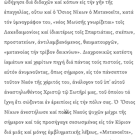
ὡδήγησε διά διδαχῶν καί κόπων εἰς τήν γῆν τῆς
ἐπαγγελίας, οὕτω καί ὁ Ὅσιος Νίκων ὁ Μετανοεῖτε, κατά
τόν ὑμνογράφον του, «νέος Μωϋσῆς γνωρίζεται» τοῖς
Λακεδαιμονίοις καί ἰδιαιτέρως τοῖς Σπαρτιάταις, σκέπων,
προστατεύων, ἀντιλαμβανόμενος, θαυματουργῶν,
«μετανοίας τήν τρίβον δεικνύων». Διαχρονικῶς κατέστη
ἰαμάτων καί χαρίτων πηγή διά πάντας τούς πιστούς, τούς
αὐτόν ἀνυμνοῦντας, ὅπως σήμερον, εἰς τόν πάνσεπτον
τοῦτον Ναόν τῆς χάριτός του, ἀνάλογον τοῦ ὑπ᾽ αὐτοῦ
ἀναστηλωθέντος Χριστῷ τῷ Σωτῆρί μας, τοῦ ὁποίου τά
ἴχνη ἔτι σώζονται ἐν ἐρειπίοις εἰς τήν πόλιν σας. Ὁ Ὅσιος
Νίκων ἀνεστήλωσε καί πολλούς Ναούς ψυχῶν μέχρι τῆς
σήμερον καί τάς προσήγαγε σεσωσμένας εἰς τόν Κύριον
διά μιᾶς καί μόνης ἐμβληματικῆς λέξεως, «Μετανοεῖτε»,