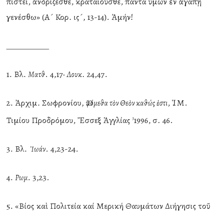
πίστει, ἀνδρίζεσθε, κραταιοῦσθε, πάντα ὑμῶν ἐν ἀγάπῃ
γενέσθω» (Α´ Κορ. ις´, 13-14). Ἀμήν!
___________
1. Βλ.
. 4,17·
. 24,47.
Ματθ
Λουκ
2. Ἀρχιμ. Σωφρονίου,
, Ἱ. Μ.
Ὀψόμεθα τὸν Θεὸν καθώς ἐστι
Τιμίου Προδρόμου, Ἔσσεξ Ἀγγλίας
1996, σ. 46.
3
3. Βλ.
. 4,23-24.
Ἰωάν
4.
. 3,23.
Ρωμ
5. «Βίος καὶ Πολιτεία καί Μερική Θαυμάτων Διήγησις τοῦ