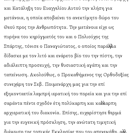
και Κατάληξη του Ευαγγελίου Αυτού την κλήση για
μετάνοια, η οποία αποβαίνει το ανεκτίμητο δώρο του
Θεού προς την Ανθρωπότητα. Την μετάνοια είχε ως
πυρήνα του κηρύγματός του και ο Πολιούχος της
Σπάρτης, τόνισε ο Παναγιώτατος, ο οποίος παράλληλα
δίδασκε με τον λιτό και ενάρετο βίο του την πίστη, την
αδιάλειπτη προσευχή, την θυσιαστική αγάπη και την
ταπείνωση. Ακολούθως, ο Προκαθήμενος της Ορθοδοξίας
συνεχάρη τον Σεβ. Ποιμενάρχη μας για την επί
εξηκονταετία λαμπρή ιερατική του πορεία και για την επί
σαράντα πέντε σχεδόν έτη πολύκαρπη και καλλίκαρπη
αρχιερατική του διακονία. Επίσης, ευχαρίστησε θερμά
για την ευγενική πρόσκληση, την ανώτατη τιμητική
διάκριση της τοπικής Εκκλησίας που του απενεμήθη, αλλά