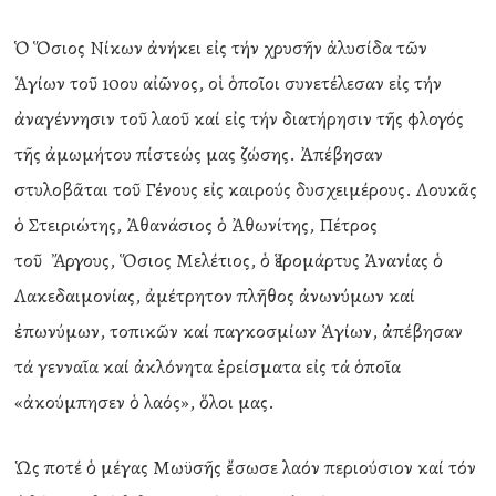
Ὁ Ὅσιος Νίκων ἀνήκει εἰς τήν χρυσῆν ἁλυσίδα τῶν
Ἁγίων τοῦ 10ου αἰῶνος, οἱ ὁποῖοι συνετέλεσαν εἰς τήν
ἀναγέννησιν τοῦ λαοῦ καί εἰς τήν διατήρησιν τῆς φλογός
τῆς ἀμωμήτου πίστεώς μας ζώσης. Ἀπέβησαν
στυλοβᾶται τοῦ Γένους εἰς καιρούς δυσχειμέρους. Λουκᾶς
ὁ Στειριώτης, Ἀθανάσιος ὁ Ἀθωνίτης, Πέτρος
τοῦ Ἄργους, Ὅσιος Μελέτιος, ὁ Ἱερομάρτυς Ἀνανίας ὁ
Λακεδαιμονίας, ἀμέτρητον πλῆθος ἀνωνύμων καί
ἐπωνύμων, τοπικῶν καί παγκοσμίων Ἁγίων, ἀπέβησαν
τά γενναῖα καί ἀκλόνητα ἐρείσματα εἰς τά ὁποῖα
«ἀκούμπησεν ὁ λαός», ὅλοι μας.
Ὡς ποτέ ὁ μέγας Μωϋσῆς ἔσωσε λαόν περιούσιον καί τόν