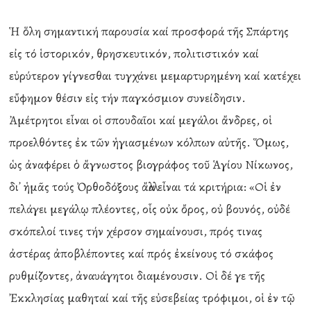
Ἡ ὅλη σημαντική παρουσία καί προσφορά τῆς Σπάρτης
εἰς τό ἱστορικόν, θρησκευτικόν, πολιτιστικόν καί
εὐρύτερον γίγνεσθαι τυγχάνει μεμαρτυρημένη καί κατέχει
εὔφημον θέσιν εἰς τήν παγκόσμιον συνείδησιν.
Ἀμέτρητοι εἶναι οἱ σπουδαῖοι καί μεγάλοι ἄνδρες, οἱ
προελθόντες ἐκ τῶν ἡγιασμένων κόλπων αὐτῆς. Ὅμως,
ὡς ἀναφέρει ὁ ἄγνωστος βιογράφος τοῦ Ἁγίου Νίκωνος,
δι᾽ ἡμᾶς τούς Ὀρθοδόξους ἄλλα εἶναι τά κριτήρια: «Οἱ ἐν
πελάγει μεγάλῳ πλέοντες, οἷς οὐκ ὄρος, οὐ βουνός, οὐδέ
σκόπελοί τινες τήν χέρσον σημαίνουσι, πρός τινας
ἀστέρας ἀποβλέποντες καί πρός ἐκείνους τό σκάφος
ρυθμίζοντες, ἀναυάγητοι διαμένουσιν. Οἱ δέ γε τῆς
Ἐκκλησίας μαθηταί καί τῆς εὐσεβείας τρόφιμοι, οἱ ἐν τῷ