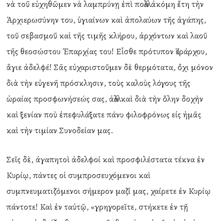
νὰ τοῦ εὐχηθῶμεν νὰ λαμπρύνῃ ἐπὶ πολλὰ ἀκόμη ἔτη τὴν
Ἀρχιερωσύνην του, ὑγιαίνων καὶ ἀπολαύων τῆς ἀγάπης,
τοῦ σεβασμοῦ καὶ τῆς τιμῆς κλήρου, ἀρχόντων καὶ λαοῦ
τῆς θεοσώστου Ἐπαρχίας του! Εἶσθε πρότυπον Ἱεράρχου,
ἅγιε ἀδελφέ! Σᾶς εὐχαριστοῦμεν δὲ θερμότατα, ὄχι μόνον
διὰ τὴν εὐγενῆ πρόσκλησιν, τοὺς καλοὺς λόγους τῆς
ὡραίας προσφωνήσεώς σας, ἀλλὰ καὶ διὰ τὴν ὅλην δοχὴν
καὶ ξενίαν ποὺ ἐπεφυλάξατε πάνυ φιλοφρόνως εἰς ἡμᾶς
καὶ τὴν τιμίαν Συνοδείαν μας.
Σεῖς δὲ, ἀγαπητοὶ ἀδελφοί καὶ προσφιλέστατα τέκνα ἐν
Κυρίῳ, πάντες οἱ συμπροσευχόμενοι καὶ
συμπνευματιζόμενοι σήμερον μαζί μας, χαίρετε ἐν Κυρίῳ
πάντοτε! Καὶ ἐν ταὐτῷ, «γρηγορεῖτε, στήκετε ἐν τῇ