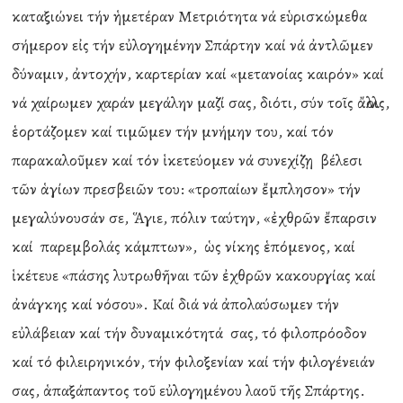
καταξιώνει τήν ἡμετέραν Μετριότητα νά εὑρισκώμεθα
σήμερον εἰς τήν εὐλογημένην Σπάρτην καί νά ἀντλῶμεν
δύναμιν, ἀντοχήν, καρτερίαν καί «μετανοίας καιρόν» καί
νά χαίρωμεν χαράν μεγάλην μαζί σας, διότι, σύν τοῖς ἄλλοις,
ἑορτάζομεν καί τιμῶμεν τήν μνήμην του, καί τόν
παρακαλοῦμεν καί τόν ἱκετεύομεν νά συνεχίζῃ βέλεσι
τῶν ἁγίων πρεσβειῶν του: «τροπαίων ἔμπλησον» τήν
μεγαλύνουσάν σε, Ἅγιε, πόλιν ταύτην, «ἐχθρῶν ἔπαρσιν
καί παρεμβολάς κάμπτων», ὡς νίκης ἑπόμενος, καί
ἱκέτευε «πάσης λυτρωθῆναι τῶν ἐχθρῶν κακουργίας καί
ἀνάγκης καί νόσου». Καί διά νά ἀπολαύσωμεν τήν
εὐλάβειαν καί τήν δυναμικότητά σας, τό φιλοπρόοδον
καί τό φιλειρηνικόν, τήν φιλοξενίαν καί τήν φιλογένειάν
σας, ἁπαξάπαντος τοῦ εὐλογημένου λαοῦ τῆς Σπάρτης.