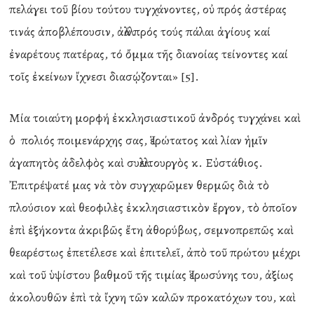
πελάγει τοῦ βίου τούτου τυγχάνοντες, οὐ πρός ἀστέρας
τινάς ἀποβλέπουσιν, ἀλλά πρός τούς πάλαι ἁγίους καί
ἐναρέτους πατέρας, τό ὄμμα τῆς διανοίας τείνοντες καί
τοῖς ἐκείνων ἴχνεσι διασῴζονται» [5].
Μία τοιαύτη μορφή ἐκκλησιαστικοῦ ἀνδρός τυγχάνει καὶ
ὁ πολιός ποιμενάρχης σας, Ἱερώτατος καὶ λίαν ἡμῖν
ἀγαπητὸς ἀδελφὸς καὶ συλλειτουργὸς κ. Εὐστάθιος.
Ἐπιτρέψατέ μας νὰ τὸν συγχαρῶμεν θερμῶς διὰ τὸ
πλούσιον καὶ θεοφιλὲς ἐκκλησιαστικὸν ἔργον, τὸ ὁποῖον
ἐπὶ ἑξήκοντα ἀκριβῶς ἔτη ἀθορύβως, σεμνοπρεπῶς καὶ
θεαρέστως ἐπετέλεσε καὶ ἐπιτελεῖ, ἀπὸ τοῦ πρώτου μέχρι
καὶ τοῦ ὑψίστου βαθμοῦ τῆς τιμίας Ἱερωσύνης του, ἀξίως
ἀκολουθῶν ἐπὶ τὰ ἴχνη τῶν καλῶν προκατόχων του, καὶ