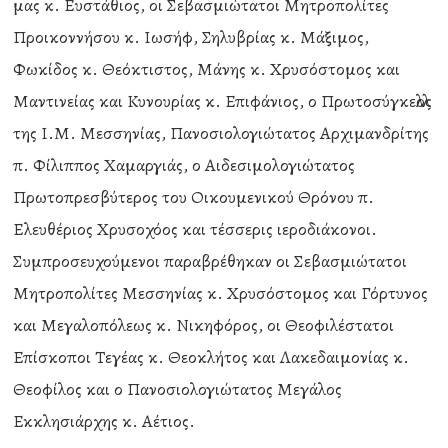
μας κ. Ευστάθιος, οι Σεβασμιώτατοι Μητροπολίτες
Προικοννήσου κ. Ιωσήφ, Σηλυβρίας κ. Μάξιμος,
Φωκίδος κ. Θεόκτιστος, Μάνης κ. Χρυσόστομος και
Μαντινείας και Κυνουρίας κ. Επιφάνιος, ο Πρωτοσύγκελλος
της Ι.Μ. Μεσσηνίας, Πανοσιολογιώτατος Αρχιμανδρίτης
π. Φίλιππος Χαμαργιάς, ο Αιδεσιμολογιώτατος
Πρωτοπρεσβύτερος του Οικουμενικού Θρόνου π.
Ελευθέριος Χρυσοχόος και τέσσερις ιεροδιάκονοι.
Συμπροσευχούμενοι παραβρέθηκαν οι Σεβασμιώτατοι
Μητροπολίτες Μεσσηνίας κ. Χρυσόστομος και Γόρτυνος
και Μεγαλοπόλεως κ. Νικηφόρος, οι Θεοφιλέστατοι
Επίσκοποι Τεγέας κ. Θεοκλήτος και Λακεδαιμονίας κ.
Θεοφίλος και ο Πανοσιολογιώτατος Μεγάλος
Εκκλησιάρχης κ. Αέτιος.