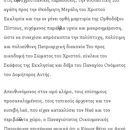
στις ελληνοχριστιανικές παραδόσεις, την θυσιαστική Του
αγάπη προς την Θεόδμητη Μεγάλη του Χριστού
Εκκλησία και την εν γένει ορθή μαρτυρία της Ορθοδόξου
Πίστεως, ευχόμενος παράλληλα υγεία και μακροημέρευση,
ώστε να συνεχίσει απρόσκοπτα την πολύπτυχη, πολύτιμη
και πολυεύθυνη Πατριαρχική διακονία Του προς
οικοδομή του Σώματος του Χριστού, εύκλεια του
Σκάφους της Εκκλησίας και δόξα του Παναγίου Ονόματος
του Δομήτορος Αυτής.
Απευθυνόμενος στον ιερό κλήρο, τους επίσημους
προσκεκλημένους, τους τοπικούς άρχοντες και τον
ευσεβή λαό, που είχαν κατακλύσει τον Ναό και τον
περιβάλλοντα χώρο, ο Παναγιώτατος Οικουμενικός
Πατριάρχης επισήμανε αρχικά ότι ο Κύριος θέτει ως Αρχή