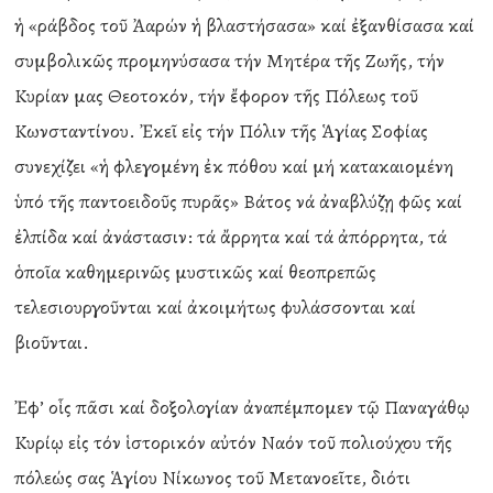
ἡ «ράβδος τοῦ Ἀαρών ἡ βλαστήσασα» καί ἐξανθίσασα καί
συμβολικῶς προμηνύσασα τήν Μητέρα τῆς Ζωῆς, τήν
Κυρίαν μας Θεοτοκόν, τήν ἔφορον τῆς Πόλεως τοῦ
Κωνσταντίνου. Ἐκεῖ εἰς τήν Πόλιν τῆς Ἁγίας Σοφίας
συνεχίζει «ἡ φλεγομένη ἐκ πόθου καί μή κατακαιομένη
ὑπό τῆς παντοειδοῦς πυρᾶς» Βάτος νά ἀναβλύζῃ φῶς καί
ἐλπίδα καί ἀνάστασιν: τά ἄρρητα καί τά ἀπόρρητα, τά
ὁποῖα καθημερινῶς μυστικῶς καί θεοπρεπῶς
τελεσιουργοῦνται καί ἀκοιμήτως φυλάσσονται καί
βιοῦνται.
Ἐφ’ οἷς πᾶσι καί δοξολογίαν ἀναπέμπομεν τῷ Παναγάθῳ
Κυρίῳ εἰς τόν ἱστορικόν αὐτόν Ναόν τοῦ πολιούχου τῆς
πόλεώς σας Ἁγίου Νίκωνος τοῦ Μετανοεῖτε, διότι