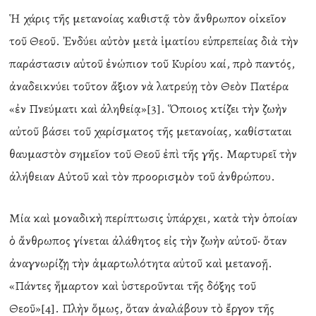
Ἡ χάρις τῆς μετανοίας καθιστᾷ τὸν ἄνθρωπον οἰκεῖον
τοῦ Θεοῦ. Ἐνδύει αὐτὸν μετὰ ἱματίου εὐπρεπείας διὰ τὴν
παράστασιν αὐτοῦ ἐνώπιον τοῦ Κυρίου καί, πρὸ παντός,
ἀναδεικνύει τοῦτον ἄξιον νὰ λατρεύῃ τὸν Θεὸν Πατέρα
«ἐν Πνεύματι καὶ ἀληθείᾳ»[3]. Ὅποιος κτίζει τὴν ζωὴν
αὐτοῦ βάσει τοῦ χαρίσματος τῆς μετανοίας, καθίσταται
θαυμαστὸν σημεῖον τοῦ Θεοῦ ἐπὶ τῆς γῆς. Μαρτυρεῖ τὴν
ἀλήθειαν Αὐτοῦ καὶ τὸν προορισμὸν τοῦ ἀνθρώπου.
Μία καὶ μοναδικὴ περίπτωσις ὑπάρχει, κατὰ τὴν ὁποίαν
ὁ ἄνθρωπος γίνεται ἀλάθητος εἰς τὴν ζωὴν αὐτοῦ· ὅταν
ἀναγνωρίζῃ τὴν ἁμαρτωλότητα αὐτοῦ καὶ μετανοῇ.
«Πάντες ἥμαρτον καὶ ὑστεροῦνται τῆς δόξης τοῦ
Θεοῦ»[4]. Πλὴν ὅμως, ὅταν ἀναλάβουν τὸ ἔργον τῆς