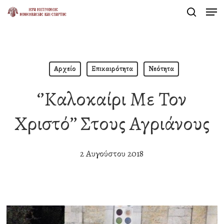
Men
Skip
search
to
Close
main
Menu
content
Αρχείο
Επικαιρότητα
Νεότητα
‘’Καλοκαίρι Με Τον
Χριστό’’ Στους Αγριάνους
2 Αυγούστου 2018