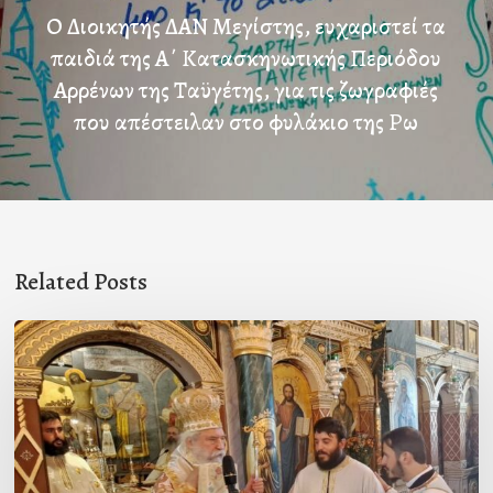
Ο Διοικητής ΔΑΝ Μεγίστης, ευχαριστεί τα
παιδιά της Α΄ Κατασκηνωτικής Περιόδου
Αρρένων της Ταϋγέτης, για τις ζωγραφιές
που απέστειλαν στο φυλάκιο της Ρω
Related Posts
Χειροτονία
Διακόνου
στη
Συκέα