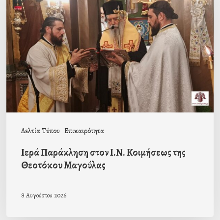
στον
Ι.Ν.
Κοιμήσεως
της
Θεοτόκου
Μαγούλας
Δελτία Τύπου
Επικαιρότητα
Ιερά Παράκληση στον Ι.Ν. Κοιμήσεως της
Θεοτόκου Μαγούλας
8 Αυγούστου 2026