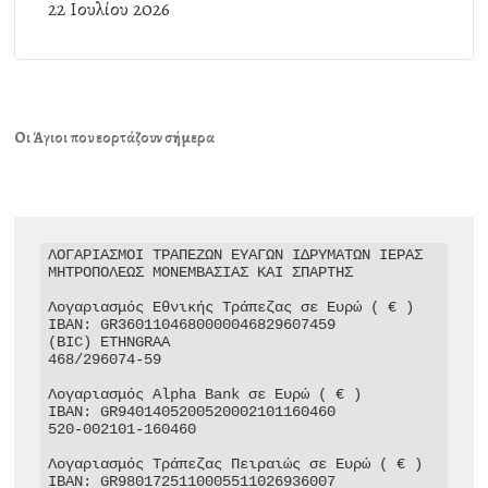
22 Ιουλίου 2026
Οι Άγιοι που εορτάζουν σήμερα
ΛΟΓΑΡΙΑΣΜΟΙ ΤΡΑΠΕΖΩΝ ΕΥΑΓΩΝ ΙΔΡΥΜΑΤΩΝ ΙΕΡΑΣ 
ΜΗΤΡΟΠΟΛΕΩΣ ΜΟΝΕΜΒΑΣΙΑΣ ΚΑΙ ΣΠΑΡΤΗΣ

Λογαριασμός Εθνικής Τράπεζας σε Ευρώ ( € )

IBAN: GR3601104680000046829607459

(BIC) ETHNGRAA

468/296074-59

Λογαριασμός Alpha Bank σε Ευρώ ( € )

IBAN: GR9401405200520002101160460

520-002101-160460

Λογαριασμός Τράπεζας Πειραιώς σε Ευρώ ( € )

IBAN: GR9801725110005511026936007
